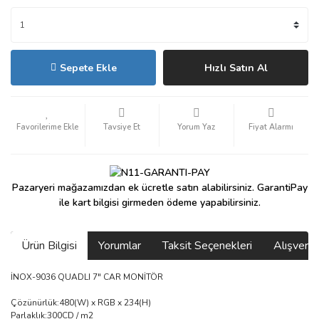
Sepete Ekle
Hızlı Satın Al
Tavsiye Et
Yorum Yaz
Fiyat Alarmı
Pazaryeri mağazamızdan ek ücretle satın alabilirsiniz. GarantiPay
ile kart bilgisi girmeden ödeme yapabilirsiniz.
Ürün Bilgisi
Yorumlar
Taksit Seçenekleri
Alışveri
İNOX-9036 QUADLI 7" CAR MONİTÖR
Çözünürlük:480(W) x RGB x 234(H)
Parlaklık:300CD / m2