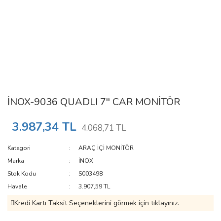
İNOX-9036 QUADLI 7'' CAR MONİTÖR
3.987,34 TL
4.068,71 TL
Kategori
ARAÇ İÇİ MONİTÖR
Marka
İNOX
Stok Kodu
S003498
Havale
3.907,59 TL
Kredi Kartı Taksit Seçeneklerini görmek için tıklayınız.