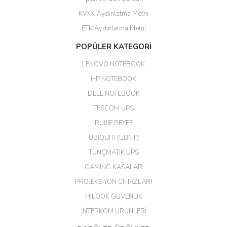
KVKK Aydınlatma Metni
ahmet yiğit | 29/04/2026
ETK Aydınlatma Metni
Aldığım ürün kapalı kutu teslim
POPÜLER KATEGORİ
edildi. Teşekkür ederim.
LENOVO NOTEBOOK
GÜRKAN KETHÜDAOĞLU |
04/04/2026
HP NOTEBOOK
DELL NOTEBOOK
Kargo çok hızlı. Ertesi gün
TESCOM UPS
teslim. Dahua intercom da
harikaymış.
RUIJIE REYEE
UBIQUITI (UBNT)
M... N... | 09/02/2026
TUNÇMATİK UPS
Her şey için teşekkür ederim çok
GAMİNG KASALAR
kaliteli bir firmasınız çok kaliteli
PROJEKSİYON CİHAZLARI
ürün satıyorsunuz
HİLOOK GÜVENLİK
Erdal Cingöz | 07/02/2026
İNTERKOM ÜRÜNLERİ
Başarılı. Bu vasıfta bir ürünü bu