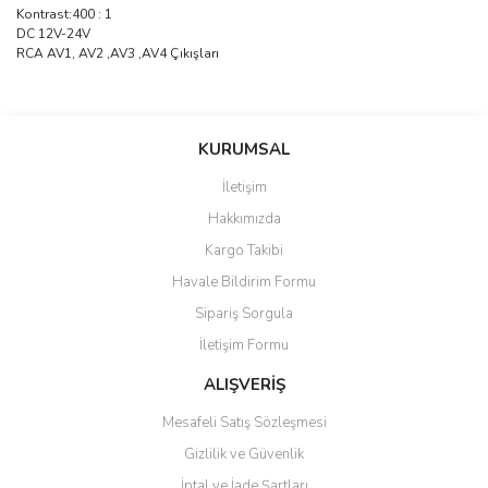
Kontrast:400 : 1
DC 12V-24V
RCA AV1, AV2 ,AV3 ,AV4 Çıkışları
saolun
Bu ürüne ilk yorumu siz yapın!
Ü... D... | 20/07/2026
KURUMSAL
İletişim
6 adet ıp kamera aldım gayet
Yorum Yaz
Hakkımızda
güzel paketlenmiş ama yanında
hediye olarak bu alan kamera
Kargo Takibi
ile 24 izlenmektedir diye küçük
bir tabela olsa daha hoş
Havale Bildirim Formu
olurdu
Sipariş Sorgula
Barış Başaran | 04/07/2026
İletişim Formu
ALIŞVERİŞ
hızlı güvenli bir alışveriş oldu
Mesafeli Satış Sözleşmesi
Yalçın Kaya | 20/06/2026
Gizlilik ve Güvenlik
GÜVENİLİR SİTE
İptal ve İade Şartları