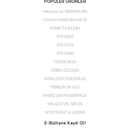
POPÜLER ÜRÜNLER
kadar uygun fiyata bulabilmek
büyük şans. Güvenliticaret
Hikvision ds-8664NXI-I8/s
ekibine teşekkür ediyorum.
(HIKVISION DS-3E0326P-E/M(B)
DAHUA NVR616H-64-XI
24 Port Switch)
FONRİ TV-6024H
A... G... | 26/12/2025
RTX 5050
RTX 5070
Hızlı ve güvenli.
RTX 5090
EROL ÇAKMAK | 26/12/2025
TİWOX 9500
ZEBRA ZD220D
Hızlı teslimat uygun fiyat için
SYNOLOGY DS925PLUS
tşkler.
PERKON SP-610
M... T... | 23/12/2025
MAKELSAN POWERPACK
MIKADO MD-SBT35
Deneyimini Paylaş
Diğer yorumları göster
HP B70VFAT ALLINONE
E-Bültene Kayıt Ol!