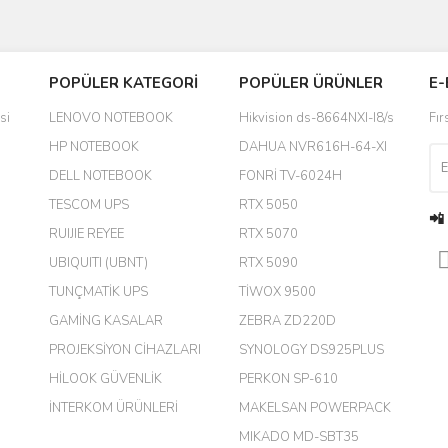
Bu ürüne ilk yorumu siz yapın!
POPÜLER KATEGORİ
POPÜLER ÜRÜNLER
E-
yanında hediye olarak bu alan
Yorum Yaz
si
LENOVO NOTEBOOK
Hikvision ds-8664NXI-I8/s
Fır
a daha hoş olurdu
HP NOTEBOOK
DAHUA NVR616H-64-XI
DELL NOTEBOOK
FONRİ TV-6024H
TESCOM UPS
RTX 5050
📲
RUIJIE REYEE
RTX 5070
UBIQUITI (UBNT)
RTX 5090
TUNÇMATİK UPS
TİWOX 9500
GAMİNG KASALAR
ZEBRA ZD220D
PROJEKSİYON CİHAZLARI
SYNOLOGY DS925PLUS
m.
HİLOOK GÜVENLİK
PERKON SP-610
İNTERKOM ÜRÜNLERİ
MAKELSAN POWERPACK
MIKADO MD-SBT35