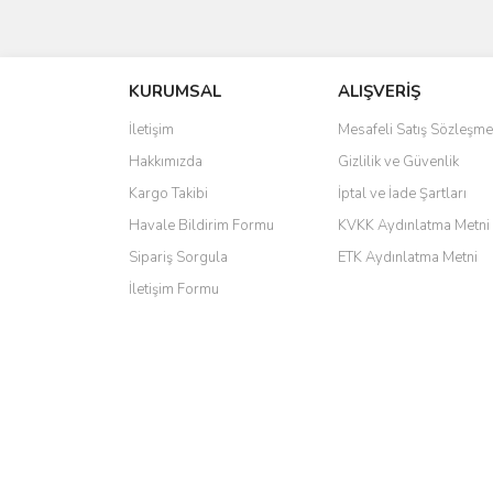
saolun
Ü... D... | 20/07/2026
KURUMSAL
ALIŞVERİŞ
6 adet ıp kamera aldım gayet güzel paketlenmiş ama 
İletişim
Mesafeli Satış Sözleşme
kamera ile 24 izlenmektedir diye küçük bir tabela ols
Hakkımızda
Gizlilik ve Güvenlik
Barış Başaran | 04/07/2026
Kargo Takibi
İptal ve İade Şartları
hızlı güvenli bir alışveriş oldu
Havale Bildirim Formu
KVKK Aydınlatma Metni
Sipariş Sorgula
ETK Aydınlatma Metni
Yalçın Kaya | 20/06/2026
İletişim Formu
GÜVENİLİR SİTE
ahmet yiğit | 29/04/2026
Aldığım ürün kapalı kutu teslim edildi. Teşekkür ederi
GÜRKAN KETHÜDAOĞLU | 04/04/2026