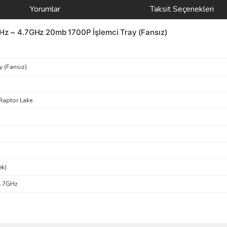
Yorumlar
Taksit Seçenekleri
GHz ~ 4.7GHz 20mb 1700P İşlemci Tray (Fansız)
y (Fansız)
 Raptor Lake
ek)
4.7GHz