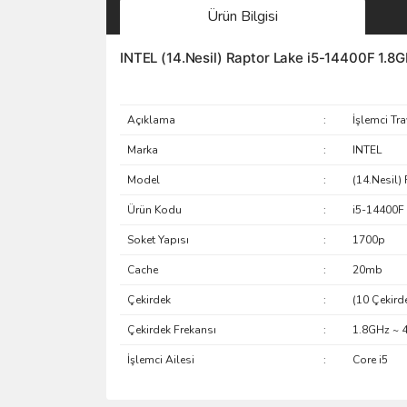
Ürün Bilgisi
INTEL (14.Nesil) Raptor Lake i5-14400F 1.8
Açıklama
:
İşlemci Tra
Marka
:
INTEL
Model
:
(14.Nesil)
Ürün Kodu
:
i5-14400F
Soket Yapısı
:
1700p
Cache
:
20mb
Çekirdek
:
(10 Çekird
Çekirdek Frekansı
:
1.8GHz ~ 
İşlemci Ailesi
:
Core i5