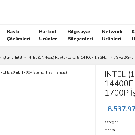
Baskı
Barkod
Bilgisayar
Network
K
Çözümleri
Ürünleri
Bileşenleri
Ürünleri
Ü
İşlemci Intel
INTEL (14.Nesil) Raptor Lake i5-14400F 1.8GHz ~ 4.7GHz 20mb 1
INTEL (1
14400F 
1700P İş
8.537,9
Kategori
Marka