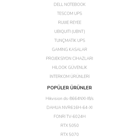
DELL NOTEBOOK
Kargo çok hızlı. Ertesi gün
TESCOM UPS
teslim. Dahua intercom da
harikaymış.
RUIJIE REYEE
UBIQUITI (UBNT)
M... N... | 09/02/2026
TUNÇMATİK UPS
Her şey için teşekkür ederim çok
GAMİNG KASALAR
kaliteli bir firmasınız çok kaliteli
PROJEKSİYON CİHAZLARI
ürün satıyorsunuz
HİLOOK GÜVENLİK
Erdal Cingöz | 07/02/2026
İNTERKOM ÜRÜNLERİ
Başarılı. Bu vasıfta bir ürünü bu
POPÜLER ÜRÜNLER
kadar uygun fiyata bulabilmek
büyük şans. Güvenliticaret
Hikvision ds-8664NXI-I8/s
ekibine teşekkür ediyorum.
(HIKVISION DS-3E0326P-E/M(B)
DAHUA NVR616H-64-XI
24 Port Switch)
FONRİ TV-6024H
A... G... | 26/12/2025
RTX 5050
RTX 5070