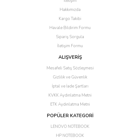
İletişim
6 adet ıp kamera aldım gayet
Yorum Yaz
Hakkımızda
güzel paketlenmiş ama yanında
hediye olarak bu alan kamera
Kargo Takibi
ile 24 izlenmektedir diye küçük
bir tabela olsa daha hoş
Havale Bildirim Formu
olurdu
Sipariş Sorgula
Barış Başaran | 04/07/2026
İletişim Formu
ALIŞVERİŞ
hızlı güvenli bir alışveriş oldu
Mesafeli Satış Sözleşmesi
Yalçın Kaya | 20/06/2026
Gizlilik ve Güvenlik
GÜVENİLİR SİTE
İptal ve İade Şartları
KVKK Aydınlatma Metni
ahmet yiğit | 29/04/2026
ETK Aydınlatma Metni
Aldığım ürün kapalı kutu teslim
POPÜLER KATEGORİ
edildi. Teşekkür ederim.
LENOVO NOTEBOOK
GÜRKAN KETHÜDAOĞLU |
04/04/2026
HP NOTEBOOK