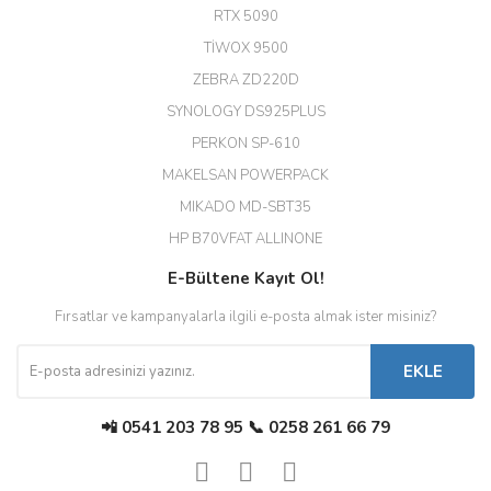
Hızlı ve güvenli.
RTX 5090
EROL ÇAKMAK | 26/12/2025
TİWOX 9500
ZEBRA ZD220D
Hızlı teslimat uygun fiyat için
SYNOLOGY DS925PLUS
tşkler.
PERKON SP-610
M... T... | 23/12/2025
MAKELSAN POWERPACK
MIKADO MD-SBT35
Deneyimini Paylaş
Diğer yorumları göster
HP B70VFAT ALLINONE
E-Bültene Kayıt Ol!
Fırsatlar ve kampanyalarla ilgili e-posta almak ister misiniz?
EKLE
📲 0541 203 78 95 📞 0258 261 66 79