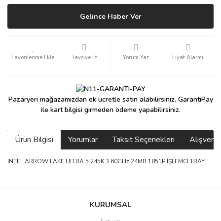
Gelince Haber Ver
Tavsiye Et
Yorum Yaz
Fiyat Alarmı
Pazaryeri mağazamızdan ek ücretle satın alabilirsiniz. GarantiPay
ile kart bilgisi girmeden ödeme yapabilirsiniz.
Ürün Bilgisi
Yorumlar
Taksit Seçenekleri
Alışveri
INTEL ARROW LAKE ULTRA 5 245K 3.60GHz 24MB 1851P İŞLEMCİ TRAY
saolun
Bu ürüne ilk yorumu siz yapın!
Ü... D... | 20/07/2026
KURUMSAL