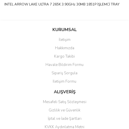
INTEL ARROW LAKE ULTRA 7 265K 3.90GHz 30MB 1851P İŞLEMCİ TRAY
saolun
Bu ürüne ilk yorumu siz yapın!
Ü... D... | 20/07/2026
KURUMSAL
İletişim
6 adet ıp kamera aldım gayet
Yorum Yaz
Hakkımızda
güzel paketlenmiş ama yanında
hediye olarak bu alan kamera
Kargo Takibi
ile 24 izlenmektedir diye küçük
bir tabela olsa daha hoş
Havale Bildirim Formu
olurdu
Sipariş Sorgula
Barış Başaran | 04/07/2026
İletişim Formu
ALIŞVERİŞ
hızlı güvenli bir alışveriş oldu
Mesafeli Satış Sözleşmesi
Yalçın Kaya | 20/06/2026
Gizlilik ve Güvenlik
GÜVENİLİR SİTE
İptal ve İade Şartları
KVKK Aydınlatma Metni
ahmet yiğit | 29/04/2026