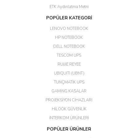
ETK Aydınlatma Metni
Aldığım ürün kapalı kutu teslim
POPÜLER KATEGORİ
edildi. Teşekkür ederim.
LENOVO NOTEBOOK
GÜRKAN KETHÜDAOĞLU |
04/04/2026
HP NOTEBOOK
DELL NOTEBOOK
Kargo çok hızlı. Ertesi gün
TESCOM UPS
teslim. Dahua intercom da
harikaymış.
RUIJIE REYEE
UBIQUITI (UBNT)
M... N... | 09/02/2026
TUNÇMATİK UPS
Her şey için teşekkür ederim çok
GAMİNG KASALAR
kaliteli bir firmasınız çok kaliteli
PROJEKSİYON CİHAZLARI
ürün satıyorsunuz
HİLOOK GÜVENLİK
Erdal Cingöz | 07/02/2026
İNTERKOM ÜRÜNLERİ
Başarılı. Bu vasıfta bir ürünü bu
POPÜLER ÜRÜNLER
kadar uygun fiyata bulabilmek
büyük şans. Güvenliticaret