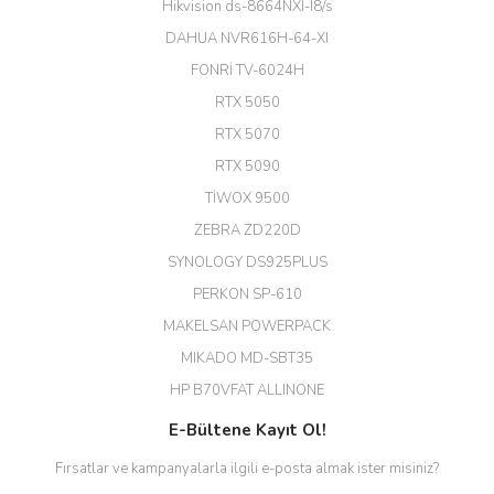
Hikvision ds-8664NXI-I8/s
ekibine teşekkür ediyorum.
(HIKVISION DS-3E0326P-E/M(B)
DAHUA NVR616H-64-XI
24 Port Switch)
FONRİ TV-6024H
A... G... | 26/12/2025
RTX 5050
RTX 5070
Hızlı ve güvenli.
RTX 5090
EROL ÇAKMAK | 26/12/2025
TİWOX 9500
ZEBRA ZD220D
Hızlı teslimat uygun fiyat için
SYNOLOGY DS925PLUS
tşkler.
PERKON SP-610
M... T... | 23/12/2025
MAKELSAN POWERPACK
MIKADO MD-SBT35
Deneyimini Paylaş
Diğer yorumları göster
HP B70VFAT ALLINONE
E-Bültene Kayıt Ol!
Fırsatlar ve kampanyalarla ilgili e-posta almak ister misiniz?