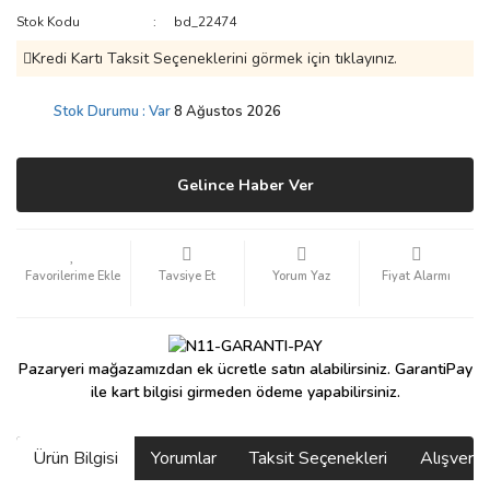
Stok Kodu
bd_22474
Kredi Kartı Taksit Seçeneklerini görmek için tıklayınız.
Stok Durumu : Var
8 Ağustos 2026
Gelince Haber Ver
Tavsiye Et
Yorum Yaz
Fiyat Alarmı
Pazaryeri mağazamızdan ek ücretle satın alabilirsiniz. GarantiPay
ile kart bilgisi girmeden ödeme yapabilirsiniz.
Ürün Bilgisi
Yorumlar
Taksit Seçenekleri
Alışveri