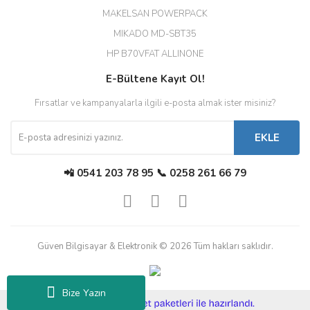
MAKELSAN POWERPACK
MIKADO MD-SBT35
Deneyimini Paylaş
Diğer yorumları göster
HP B70VFAT ALLINONE
E-Bültene Kayıt Ol!
Fırsatlar ve kampanyalarla ilgili e-posta almak ister misiniz?
EKLE
📲 0541 203 78 95 📞 0258 261 66 79
Güven Bilgisayar & Elektronik © 2026 Tüm hakları saklıdır.
Bize Yazın
ile
ideasoft
e-