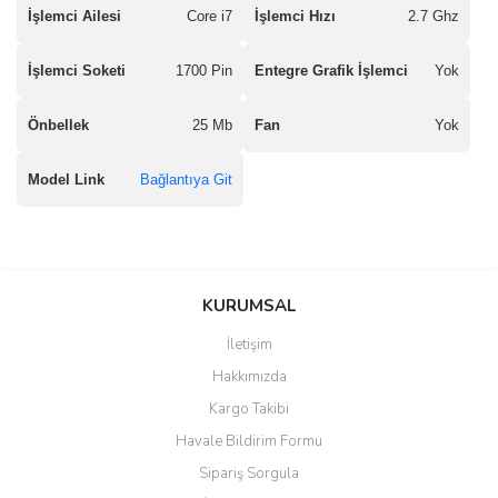
İşlemci Ailesi
Core i7
İşlemci Hızı
2.7 Ghz
İşlemci Soketi
1700 Pin
Entegre Grafik İşlemci
Yok
Önbellek
25 Mb
Fan
Yok
Model Link
Bağlantıya Git
saolun
Bu ürüne ilk yorumu siz yapın!
Ü... D... | 20/07/2026
KURUMSAL
İletişim
6 adet ıp kamera aldım gayet
Yorum Yaz
Hakkımızda
güzel paketlenmiş ama yanında
hediye olarak bu alan kamera
Kargo Takibi
ile 24 izlenmektedir diye küçük
bir tabela olsa daha hoş
Havale Bildirim Formu
olurdu
Sipariş Sorgula
Barış Başaran | 04/07/2026