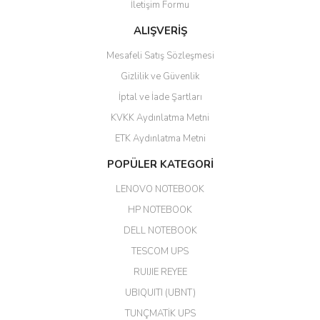
İletişim Formu
ALIŞVERİŞ
hızlı güvenli bir alışveriş oldu
Mesafeli Satış Sözleşmesi
Yalçın Kaya | 20/06/2026
Gizlilik ve Güvenlik
GÜVENİLİR SİTE
İptal ve İade Şartları
KVKK Aydınlatma Metni
ahmet yiğit | 29/04/2026
ETK Aydınlatma Metni
Aldığım ürün kapalı kutu teslim
POPÜLER KATEGORİ
edildi. Teşekkür ederim.
LENOVO NOTEBOOK
GÜRKAN KETHÜDAOĞLU |
04/04/2026
HP NOTEBOOK
DELL NOTEBOOK
Kargo çok hızlı. Ertesi gün
TESCOM UPS
teslim. Dahua intercom da
harikaymış.
RUIJIE REYEE
UBIQUITI (UBNT)
M... N... | 09/02/2026
TUNÇMATİK UPS