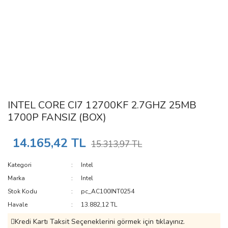
INTEL CORE CI7 12700KF 2.7GHZ 25MB
1700P FANSIZ (BOX)
14.165,42 TL
15.313,97 TL
Kategori
Intel
Marka
Intel
Stok Kodu
pc_AC100INT0254
Havale
13.882,12 TL
Kredi Kartı Taksit Seçeneklerini görmek için tıklayınız.