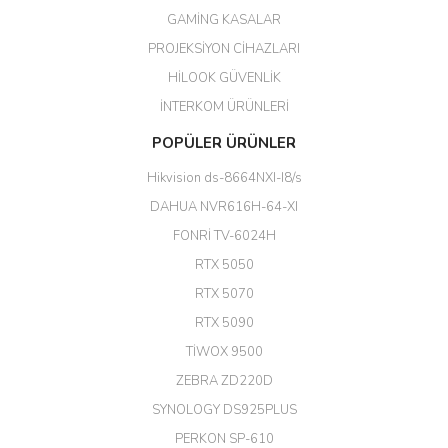
Her şey için teşekkür ederim çok
GAMİNG KASALAR
kaliteli bir firmasınız çok kaliteli
PROJEKSİYON CİHAZLARI
ürün satıyorsunuz
HİLOOK GÜVENLİK
Erdal Cingöz | 07/02/2026
İNTERKOM ÜRÜNLERİ
Başarılı. Bu vasıfta bir ürünü bu
POPÜLER ÜRÜNLER
kadar uygun fiyata bulabilmek
büyük şans. Güvenliticaret
Hikvision ds-8664NXI-I8/s
ekibine teşekkür ediyorum.
(HIKVISION DS-3E0326P-E/M(B)
DAHUA NVR616H-64-XI
24 Port Switch)
FONRİ TV-6024H
A... G... | 26/12/2025
RTX 5050
RTX 5070
Hızlı ve güvenli.
RTX 5090
EROL ÇAKMAK | 26/12/2025
TİWOX 9500
ZEBRA ZD220D
Hızlı teslimat uygun fiyat için
SYNOLOGY DS925PLUS
tşkler.
PERKON SP-610
M... T... | 23/12/2025