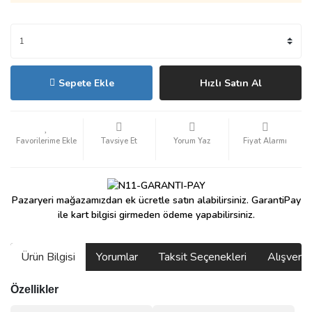
Sepete Ekle
Hızlı Satın Al
Tavsiye Et
Yorum Yaz
Fiyat Alarmı
Pazaryeri mağazamızdan ek ücretle satın alabilirsiniz. GarantiPay
ile kart bilgisi girmeden ödeme yapabilirsiniz.
Ürün Bilgisi
Yorumlar
Taksit Seçenekleri
Alışveri
Özellikler