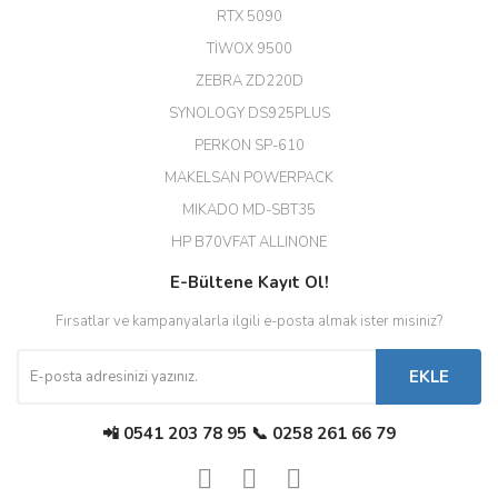
Hızlı ve güvenli.
RTX 5090
EROL ÇAKMAK | 26/12/2025
TİWOX 9500
ZEBRA ZD220D
Hızlı teslimat uygun fiyat için
SYNOLOGY DS925PLUS
tşkler.
PERKON SP-610
M... T... | 23/12/2025
MAKELSAN POWERPACK
MIKADO MD-SBT35
Deneyimini Paylaş
Diğer yorumları göster
HP B70VFAT ALLINONE
E-Bültene Kayıt Ol!
Fırsatlar ve kampanyalarla ilgili e-posta almak ister misiniz?
EKLE
📲 0541 203 78 95 📞 0258 261 66 79