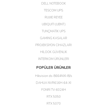
DELL NOTEBOOK
Kargo çok hızlı. Ertesi gün
TESCOM UPS
teslim. Dahua intercom da
harikaymış.
RUIJIE REYEE
UBIQUITI (UBNT)
M... N... | 09/02/2026
TUNÇMATİK UPS
Her şey için teşekkür ederim çok
GAMİNG KASALAR
kaliteli bir firmasınız çok kaliteli
PROJEKSİYON CİHAZLARI
ürün satıyorsunuz
HİLOOK GÜVENLİK
Erdal Cingöz | 07/02/2026
İNTERKOM ÜRÜNLERİ
Başarılı. Bu vasıfta bir ürünü bu
POPÜLER ÜRÜNLER
kadar uygun fiyata bulabilmek
büyük şans. Güvenliticaret
Hikvision ds-8664NXI-I8/s
ekibine teşekkür ediyorum.
(HIKVISION DS-3E0326P-E/M(B)
DAHUA NVR616H-64-XI
24 Port Switch)
FONRİ TV-6024H
A... G... | 26/12/2025
RTX 5050
RTX 5070