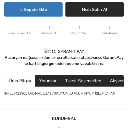
Sepete Ekle
Hızlı Satın Al
Tavsiye Et
Yorum Yaz
Fiyat Alarmı
Pazaryeri mağazamızdan ek ücretle satın alabilirsiniz. GarantiPay
ile kart bilgisi girmeden ödeme yapabilirsiniz.
Ürün Bilgisi
Yorumlar
Taksit Seçenekleri
Alışveri
INTEL M23901 ORJINAL LGA1700 UYUMLU ALUMINYUM İŞLEMCİ FANI
saolun
Bu ürüne ilk yorumu siz yapın!
Ü... D... | 20/07/2026
KURUMSAL