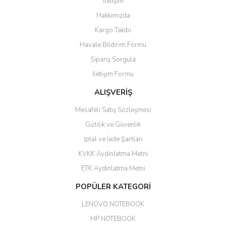
İletişim
6 adet ıp kamera aldım gayet
Yorum Yaz
Hakkımızda
güzel paketlenmiş ama yanında
hediye olarak bu alan kamera
Kargo Takibi
ile 24 izlenmektedir diye küçük
bir tabela olsa daha hoş
Havale Bildirim Formu
olurdu
Sipariş Sorgula
Barış Başaran | 04/07/2026
İletişim Formu
ALIŞVERİŞ
hızlı güvenli bir alışveriş oldu
Mesafeli Satış Sözleşmesi
Yalçın Kaya | 20/06/2026
Gizlilik ve Güvenlik
GÜVENİLİR SİTE
İptal ve İade Şartları
KVKK Aydınlatma Metni
ahmet yiğit | 29/04/2026
ETK Aydınlatma Metni
Aldığım ürün kapalı kutu teslim
POPÜLER KATEGORİ
edildi. Teşekkür ederim.
LENOVO NOTEBOOK
GÜRKAN KETHÜDAOĞLU |
04/04/2026
HP NOTEBOOK