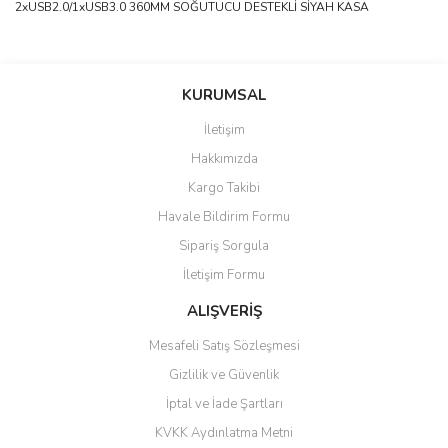
2xUSB2.0/1xUSB3.0 360MM SOĞUTUCU DESTEKLİ SİYAH KASA
saolun
Bu ürüne ilk yorumu siz yapın!
Ü... D... | 20/07/2026
KURUMSAL
İletişim
6 adet ıp kamera aldım gayet
Yorum Yaz
Hakkımızda
güzel paketlenmiş ama yanında
hediye olarak bu alan kamera
Kargo Takibi
ile 24 izlenmektedir diye küçük
bir tabela olsa daha hoş
Havale Bildirim Formu
olurdu
Sipariş Sorgula
Barış Başaran | 04/07/2026
İletişim Formu
ALIŞVERİŞ
hızlı güvenli bir alışveriş oldu
Mesafeli Satış Sözleşmesi
Yalçın Kaya | 20/06/2026
Gizlilik ve Güvenlik
GÜVENİLİR SİTE
İptal ve İade Şartları
KVKK Aydınlatma Metni
ahmet yiğit | 29/04/2026