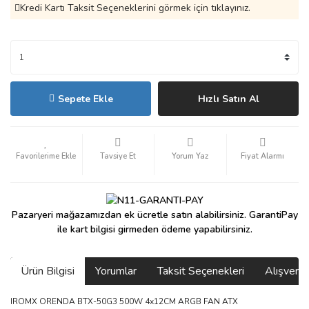
Kredi Kartı Taksit Seçeneklerini görmek için tıklayınız.
Sepete Ekle
Hızlı Satın Al
Tavsiye Et
Yorum Yaz
Fiyat Alarmı
Pazaryeri mağazamızdan ek ücretle satın alabilirsiniz. GarantiPay
ile kart bilgisi girmeden ödeme yapabilirsiniz.
Ürün Bilgisi
Yorumlar
Taksit Seçenekleri
Alışveri
IROMX ORENDA BTX-50G3 500W 4x12CM ARGB FAN ATX