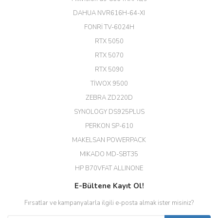
ekibine teşekkür ediyorum.
(HIKVISION DS-3E0326P-E/M(B)
DAHUA NVR616H-64-XI
24 Port Switch)
FONRİ TV-6024H
A... G... | 26/12/2025
RTX 5050
RTX 5070
Hızlı ve güvenli.
RTX 5090
EROL ÇAKMAK | 26/12/2025
TİWOX 9500
ZEBRA ZD220D
Hızlı teslimat uygun fiyat için
SYNOLOGY DS925PLUS
tşkler.
PERKON SP-610
M... T... | 23/12/2025
MAKELSAN POWERPACK
MIKADO MD-SBT35
Deneyimini Paylaş
Diğer yorumları göster
HP B70VFAT ALLINONE
E-Bültene Kayıt Ol!
Fırsatlar ve kampanyalarla ilgili e-posta almak ister misiniz?