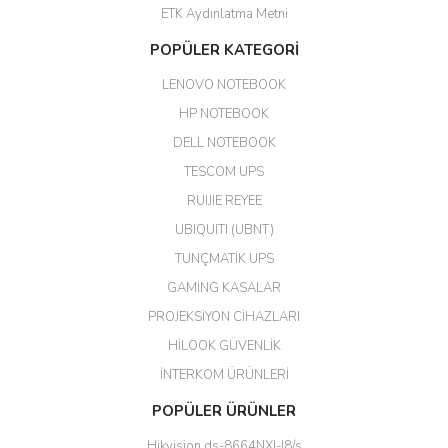
ETK Aydınlatma Metni
Aldığım ürün kapalı kutu teslim
POPÜLER KATEGORİ
edildi. Teşekkür ederim.
LENOVO NOTEBOOK
GÜRKAN KETHÜDAOĞLU |
04/04/2026
HP NOTEBOOK
DELL NOTEBOOK
Kargo çok hızlı. Ertesi gün
TESCOM UPS
teslim. Dahua intercom da
harikaymış.
RUIJIE REYEE
UBIQUITI (UBNT)
M... N... | 09/02/2026
TUNÇMATİK UPS
Her şey için teşekkür ederim çok
GAMİNG KASALAR
kaliteli bir firmasınız çok kaliteli
PROJEKSİYON CİHAZLARI
ürün satıyorsunuz
HİLOOK GÜVENLİK
Erdal Cingöz | 07/02/2026
İNTERKOM ÜRÜNLERİ
Başarılı. Bu vasıfta bir ürünü bu
POPÜLER ÜRÜNLER
kadar uygun fiyata bulabilmek
büyük şans. Güvenliticaret
Hikvision ds-8664NXI-I8/s