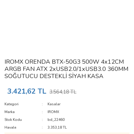
IROMX ORENDA BTX-50G3 500W 4x12CM
ARGB FAN ATX 2xUSB2.0/1xUSB3.0 360MM
SOĞUTUCU DESTEKLİ SİYAH KASA
3.421,62 TL
3.564,18 TL
Kategori
Kasalar
Marka
IROMX
Stok Kodu
bd_22460
Havale
3.353,18 TL