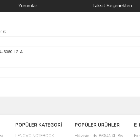
Yorumlar
Taksit Seçenekleri
net
6U6060-LG-A
Bu ürüne ilk yorumu siz yapın!
POPÜLER KATEGORİ
POPÜLER ÜRÜNLER
E-
yanında hediye olarak bu alan
Yorum Yaz
si
LENOVO NOTEBOOK
Hikvision ds-8664NXI-I8/s
Fır
a daha hoş olurdu