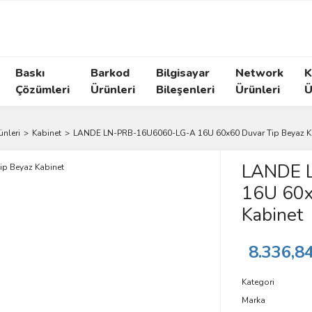
Baskı
Barkod
Bilgisayar
Network
K
Çözümleri
Ürünleri
Bileşenleri
Ürünleri
Ü
ünleri
Kabinet
LANDE LN-PRB-16U6060-LG-A 16U 60x60 Duvar Tip Beyaz K
LANDE 
16U 60x
Kabinet
8.336,8
Kategori
Marka