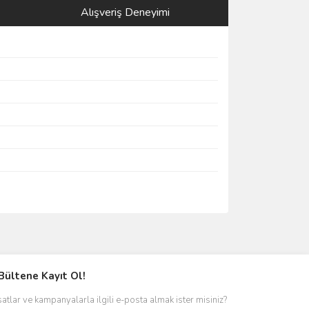
Alışveriş Deneyimi
Bültene Kayıt Ol!
satlar ve kampanyalarla ilgili e-posta almak ister misiniz?