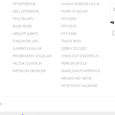
HP NOTEBOOK
DAHUA NVR616H-64-XI
DELL NOTEBOOK
FONRİ TV-6024H
TESCOM UPS
RTX 5050
📲
RUIJIE REYEE
RTX 5070
UBIQUITI (UBNT)
RTX 5090
TUNÇMATİK UPS
TİWOX 9500
GAMİNG KASALAR
ZEBRA ZD220D
PROJEKSİYON CİHAZLARI
SYNOLOGY DS925PLUS
m.
HİLOOK GÜVENLİK
PERKON SP-610
İNTERKOM ÜRÜNLERİ
MAKELSAN POWERPACK
MIKADO MD-SBT35
harikaymış.
HP B70VFAT ALLINONE
r.
çok kaliteli ürün satıyorsunuz