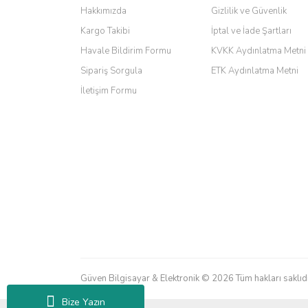
Hakkımızda
Gizlilik ve Güvenlik
Barış Başaran | 04/07/2026
Kargo Takibi
İptal ve İade Şartları
hızlı güvenli bir alışveriş oldu
Havale Bildirim Formu
KVKK Aydınlatma Metni
Sipariş Sorgula
ETK Aydınlatma Metni
Yalçın Kaya | 20/06/2026
İletişim Formu
GÜVENİLİR SİTE
ahmet yiğit | 29/04/2026
Aldığım ürün kapalı kutu teslim edildi. Teşekkür ederi
GÜRKAN KETHÜDAOĞLU | 04/04/2026
Kargo çok hızlı. Ertesi gün teslim. Dahua intercom da 
M... N... | 09/02/2026
Güven Bilgisayar & Elektronik © 2026 Tüm hakları saklıdı
Her şey için teşekkür ederim çok kaliteli bir firmasınız 
Bize Yazın
Erdal Cingöz | 07/02/2026