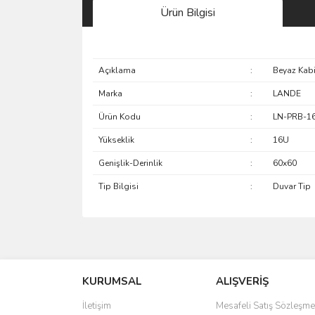
Ürün Bilgisi
Açıklama
:
Beyaz Kabi
Marka
:
LANDE
Ürün Kodu
:
LN-PRB-1
Yükseklik
:
16U
Genişlik-Derinlik
:
60x60
Tip Bilgisi
:
Duvar Tip
saolun
Ü... D... | 20/07/2026
KURUMSAL
ALIŞVERİŞ
6 adet ıp kamera aldım gayet güzel paketlenmiş ama 
İletişim
Mesafeli Satış Sözleşme
kamera ile 24 izlenmektedir diye küçük bir tabela ols