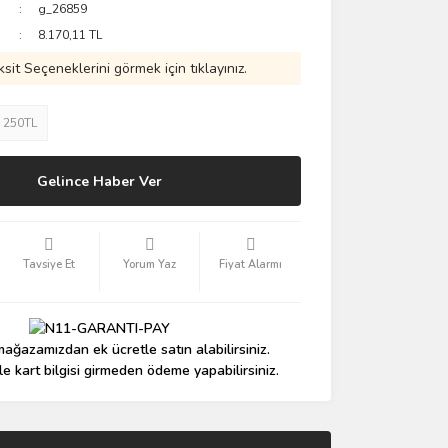
g_26859
8.170,11 TL
ksit Seçeneklerini görmek için tıklayınız.
: 250TL
Gelince Haber Ver
Tavsiye Et
Yorum Yaz
Fiyat Alarmı
ağazamızdan ek ücretle satın alabilirsiniz.
le kart bilgisi girmeden ödeme yapabilirsiniz.