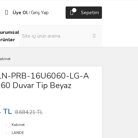
Üye Ol
Giriş Yap
Sepetim
/
urumsal
rünler
abinet
LN-PRB-16U6060-LG-A
60 Duvar Tip Beyaz
4 TL
8.684,21 TL
Kabinet
LANDE