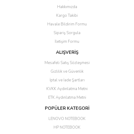
6 adet ıp kamera aldım gayet
Yorum Yaz
Hakkımızda
güzel paketlenmiş ama yanında
hediye olarak bu alan kamera
Kargo Takibi
ile 24 izlenmektedir diye küçük
bir tabela olsa daha hoş
Havale Bildirim Formu
olurdu
Sipariş Sorgula
Barış Başaran | 04/07/2026
İletişim Formu
ALIŞVERİŞ
hızlı güvenli bir alışveriş oldu
Mesafeli Satış Sözleşmesi
Yalçın Kaya | 20/06/2026
Gizlilik ve Güvenlik
GÜVENİLİR SİTE
İptal ve İade Şartları
KVKK Aydınlatma Metni
ahmet yiğit | 29/04/2026
ETK Aydınlatma Metni
Aldığım ürün kapalı kutu teslim
POPÜLER KATEGORİ
edildi. Teşekkür ederim.
LENOVO NOTEBOOK
GÜRKAN KETHÜDAOĞLU |
04/04/2026
HP NOTEBOOK