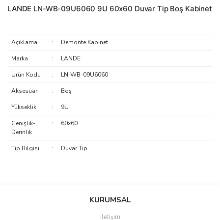
LANDE LN-WB-09U6060 9U 60x60 Duvar Tip Boş Kabinet
Açıklama
:
Demonte Kabinet
Marka
:
LANDE
Ürün Kodu
:
LN-WB-09U6060
Aksesuar
:
Boş
Yükseklik
:
9U
Genişlik-
:
60x60
Derinlik
Tip Bilgisi
:
Duvar Tip
saolun
Bu ürüne ilk yorumu siz yapın!
Ü... D... | 20/07/2026
KURUMSAL
İletişim