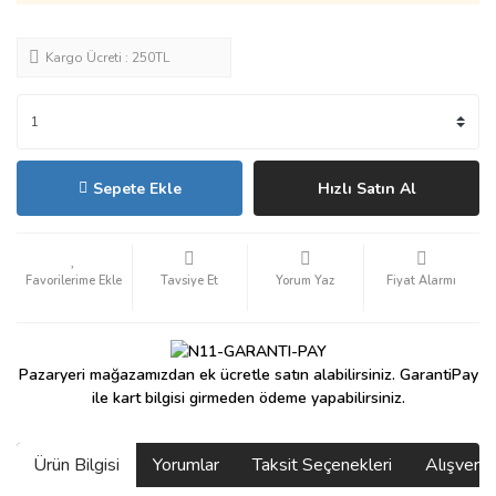
Kargo Ücreti : 250TL
Sepete Ekle
Hızlı Satın Al
Tavsiye Et
Yorum Yaz
Fiyat Alarmı
Pazaryeri mağazamızdan ek ücretle satın alabilirsiniz. GarantiPay
ile kart bilgisi girmeden ödeme yapabilirsiniz.
Ürün Bilgisi
Yorumlar
Taksit Seçenekleri
Alışveri