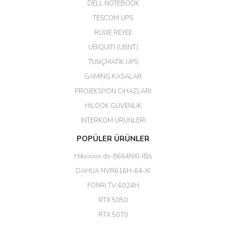
DELL NOTEBOOK
Kargo çok hızlı. Ertesi gün
TESCOM UPS
teslim. Dahua intercom da
harikaymış.
RUIJIE REYEE
UBIQUITI (UBNT)
M... N... | 09/02/2026
TUNÇMATİK UPS
Her şey için teşekkür ederim çok
GAMİNG KASALAR
kaliteli bir firmasınız çok kaliteli
PROJEKSİYON CİHAZLARI
ürün satıyorsunuz
HİLOOK GÜVENLİK
Erdal Cingöz | 07/02/2026
İNTERKOM ÜRÜNLERİ
Başarılı. Bu vasıfta bir ürünü bu
POPÜLER ÜRÜNLER
kadar uygun fiyata bulabilmek
büyük şans. Güvenliticaret
Hikvision ds-8664NXI-I8/s
ekibine teşekkür ediyorum.
(HIKVISION DS-3E0326P-E/M(B)
DAHUA NVR616H-64-XI
24 Port Switch)
FONRİ TV-6024H
A... G... | 26/12/2025
RTX 5050
RTX 5070
Hızlı ve güvenli.