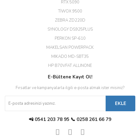
RTX 5090
EROL ÇAKMAK | 26/12/2025
TİWOX 9500
ZEBRA ZD220D
Hızlı teslimat uygun fiyat için
SYNOLOGY DS925PLUS
tşkler.
PERKON SP-610
M... T... | 23/12/2025
MAKELSAN POWERPACK
MIKADO MD-SBT35
Deneyimini Paylaş
Diğer yorumları göster
HP B70VFAT ALLINONE
E-Bültene Kayıt Ol!
Fırsatlar ve kampanyalarla ilgili e-posta almak ister misiniz?
EKLE
📲 0541 203 78 95 📞 0258 261 66 79