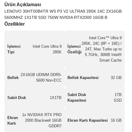
Ürün Açıklaması
LENOVO 30HT00B4TR WS P3 V2 ULTRA9 285K 24C 2X16GB
5600MHZ 1X1TB SSD 750W NVIDIA RTX2000 16GB B
Özellikler
Intel Core™ Ultra 9
285K, 24C (8P + 16E) /
İşlemci
Intel Core Ultra 9
İşlemci
24T, Max Turbo up to
Tipi
285K
Özelliği
5.7GHz, 36MB Intel®
Smart Cache
2X16GB UDIMM DDR5-
Bellek
Bellek Kapasitesi
32 GB
5600 Non-ECC
Sabit Disk
1TB
Sabit Disk
1X1TB
Kapasitesi
SSD
1x NVIDIA® RTX PRO
Ekran
2000 Blackwell 16GB
Ekran Kartı Kapasitesi
16 GB
Kartı
GDDR7