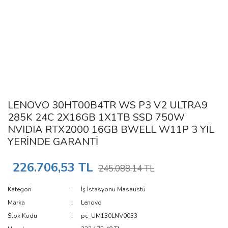
LENOVO 30HT00B4TR WS P3 V2 ULTRA9
285K 24C 2X16GB 1X1TB SSD 750W
NVIDIA RTX2000 16GB BWELL W11P 3 YIL
YERİNDE GARANTİ
226.706,53 TL
245.088,14 TL
Kategori
İş İstasyonu Masaüstü
Marka
Lenovo
Stok Kodu
pc_UM130LNV0033