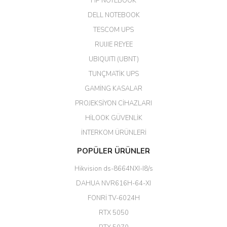
HP NOTEBOOK
DELL NOTEBOOK
Kargo çok hızlı. Ertesi gün
TESCOM UPS
teslim. Dahua intercom da
harikaymış.
RUIJIE REYEE
UBIQUITI (UBNT)
M... N... | 09/02/2026
TUNÇMATİK UPS
Her şey için teşekkür ederim çok
GAMİNG KASALAR
kaliteli bir firmasınız çok kaliteli
PROJEKSİYON CİHAZLARI
ürün satıyorsunuz
HİLOOK GÜVENLİK
Erdal Cingöz | 07/02/2026
İNTERKOM ÜRÜNLERİ
Başarılı. Bu vasıfta bir ürünü bu
POPÜLER ÜRÜNLER
kadar uygun fiyata bulabilmek
büyük şans. Güvenliticaret
Hikvision ds-8664NXI-I8/s
ekibine teşekkür ediyorum.
(HIKVISION DS-3E0326P-E/M(B)
DAHUA NVR616H-64-XI
24 Port Switch)
FONRİ TV-6024H
A... G... | 26/12/2025
RTX 5050