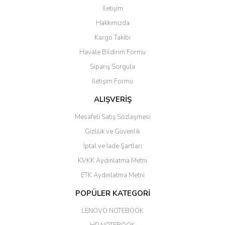
İletişim
6 adet ıp kamera aldım gayet
Yorum Yaz
Hakkımızda
güzel paketlenmiş ama yanında
hediye olarak bu alan kamera
Kargo Takibi
ile 24 izlenmektedir diye küçük
bir tabela olsa daha hoş
Havale Bildirim Formu
olurdu
Sipariş Sorgula
Barış Başaran | 04/07/2026
İletişim Formu
ALIŞVERİŞ
hızlı güvenli bir alışveriş oldu
Mesafeli Satış Sözleşmesi
Yalçın Kaya | 20/06/2026
Gizlilik ve Güvenlik
GÜVENİLİR SİTE
İptal ve İade Şartları
KVKK Aydınlatma Metni
ahmet yiğit | 29/04/2026
ETK Aydınlatma Metni
Aldığım ürün kapalı kutu teslim
POPÜLER KATEGORİ
edildi. Teşekkür ederim.
LENOVO NOTEBOOK
GÜRKAN KETHÜDAOĞLU |
04/04/2026