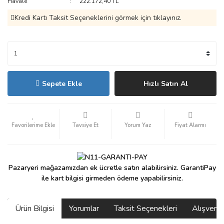
Havale
222.172,40 TL
Kredi Kartı Taksit Seçeneklerini görmek için tıklayınız.
Sepete Ekle
Hızlı Satın Al
Tavsiye Et
Yorum Yaz
Fiyat Alarmı
Pazaryeri mağazamızdan ek ücretle satın alabilirsiniz. GarantiPay
ile kart bilgisi girmeden ödeme yapabilirsiniz.
Ürün Bilgisi
Yorumlar
Taksit Seçenekleri
Alışveri