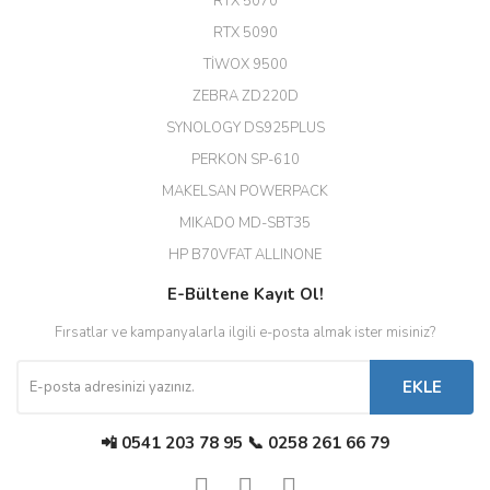
RTX 5070
Hızlı ve güvenli.
RTX 5090
EROL ÇAKMAK | 26/12/2025
TİWOX 9500
ZEBRA ZD220D
Hızlı teslimat uygun fiyat için
SYNOLOGY DS925PLUS
tşkler.
PERKON SP-610
M... T... | 23/12/2025
MAKELSAN POWERPACK
MIKADO MD-SBT35
Deneyimini Paylaş
Diğer yorumları göster
HP B70VFAT ALLINONE
E-Bültene Kayıt Ol!
Fırsatlar ve kampanyalarla ilgili e-posta almak ister misiniz?
EKLE
📲 0541 203 78 95 📞 0258 261 66 79