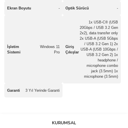
Ekran Boyutu
-
Optik Sürücü
-
1x USB-C® (USB
20Gbps / USB 3.2 Gen
2x2), data transfer only
2x USB-A (USB 5Gbps
/ USB 3.2 Gen 1) 2x
İşletim
Windows 11
Giriş
USB-A (USB 10Gbps /
Sistemi
Pro
Çıkışlar
USB 3.2 Gen 2) 1x
headphone /
microphone combo
jack (3.5mm) 1x
microphone (3.5mm)
Garanti
3 Yıl Yerinde Garanti
saolun
Bu ürüne ilk yorumu siz yapın!
Ü... D... | 20/07/2026
KURUMSAL