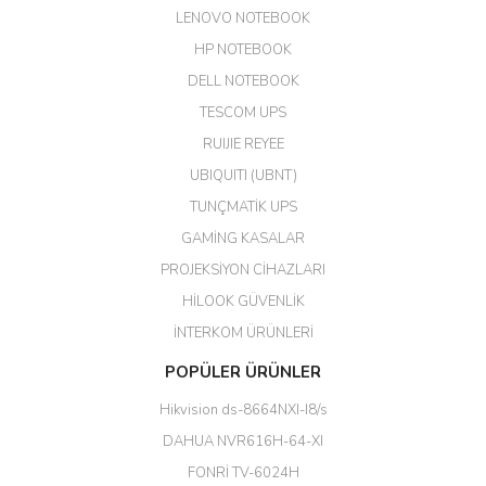
LENOVO NOTEBOOK
GÜRKAN KETHÜDAOĞLU |
04/04/2026
HP NOTEBOOK
DELL NOTEBOOK
Kargo çok hızlı. Ertesi gün
TESCOM UPS
teslim. Dahua intercom da
harikaymış.
RUIJIE REYEE
UBIQUITI (UBNT)
M... N... | 09/02/2026
TUNÇMATİK UPS
Her şey için teşekkür ederim çok
GAMİNG KASALAR
kaliteli bir firmasınız çok kaliteli
PROJEKSİYON CİHAZLARI
ürün satıyorsunuz
HİLOOK GÜVENLİK
Erdal Cingöz | 07/02/2026
İNTERKOM ÜRÜNLERİ
Başarılı. Bu vasıfta bir ürünü bu
POPÜLER ÜRÜNLER
kadar uygun fiyata bulabilmek
büyük şans. Güvenliticaret
Hikvision ds-8664NXI-I8/s
ekibine teşekkür ediyorum.
(HIKVISION DS-3E0326P-E/M(B)
DAHUA NVR616H-64-XI
24 Port Switch)
FONRİ TV-6024H