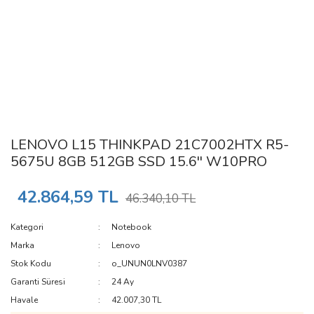
LENOVO L15 THINKPAD 21C7002HTX R5-
5675U 8GB 512GB SSD 15.6'' W10PRO
42.864,59 TL
46.340,10 TL
Kategori
Notebook
Marka
Lenovo
Stok Kodu
o_UNUN0LNV0387
Garanti Süresi
24 Ay
Havale
42.007,30 TL