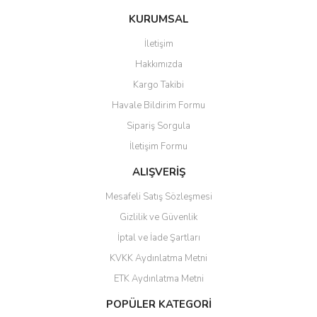
Bu ürüne ilk yorumu siz yapın!
Ü... D... | 20/07/2026
KURUMSAL
İletişim
6 adet ıp kamera aldım gayet
Yorum Yaz
Hakkımızda
güzel paketlenmiş ama yanında
hediye olarak bu alan kamera
Kargo Takibi
ile 24 izlenmektedir diye küçük
bir tabela olsa daha hoş
Havale Bildirim Formu
olurdu
Sipariş Sorgula
Barış Başaran | 04/07/2026
İletişim Formu
ALIŞVERİŞ
hızlı güvenli bir alışveriş oldu
Mesafeli Satış Sözleşmesi
Yalçın Kaya | 20/06/2026
Gizlilik ve Güvenlik
GÜVENİLİR SİTE
İptal ve İade Şartları
KVKK Aydınlatma Metni
ahmet yiğit | 29/04/2026
ETK Aydınlatma Metni
Aldığım ürün kapalı kutu teslim
POPÜLER KATEGORİ
edildi. Teşekkür ederim.