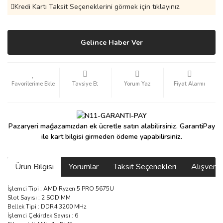
Kredi Kartı Taksit Seçeneklerini görmek için tıklayınız.
Gelince Haber Ver
Tavsiye Et
Yorum Yaz
Fiyat Alarmı
Pazaryeri mağazamızdan ek ücretle satın alabilirsiniz. GarantiPay
ile kart bilgisi girmeden ödeme yapabilirsiniz.
Ürün Bilgisi
Yorumlar
Taksit Seçenekleri
Alışveri
İşlemci Tipi : AMD Ryzen 5 PRO 5675U
Slot Sayısı : 2 SODIMM
Bellek Tipi : DDR4 3200 MHz
İşlemci Çekirdek Sayısı : 6