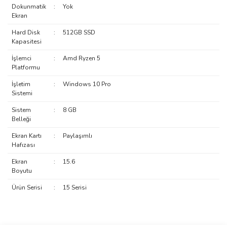
Dokunmatik
:
Yok
Ekran
Hard Disk
:
512GB SSD
Kapasitesi
İşlemci
:
Amd Ryzen 5
Platformu
İşletim
:
Windows 10 Pro
Sistemi
Sistem
:
8 GB
Belleği
Ekran Kartı
:
Paylaşımlı
Hafızası
Ekran
:
15.6
Boyutu
Ürün Serisi
:
15 Serisi
saolun