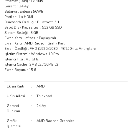
Ethernet (LAN) : 1x RJ45
Garanti : 24 Ay
Batarya : Entegre 56Wh
Portlar : 1 x HDMI
Bluetooth Özelliği : Bluetooth 5.1
Sabit Disk Kapasitesi : 512 GB SSD
Sistem Belleği : 8 GB
Ekran Kartı Hafızası : Paylaşımlı
Ekran Kartı : AMD Radeon Grafik Kartı
Ekran Özelliği : FHD (1920x1080) IPS 250nits Anti-glare
İşletim Sistemi : Windows 10 Pro
İşlemci Hızı : 4.3 GHz
İşlemci Cache : 3MB L2 / 16MB L3
Ekran Boyutu : 15.6
Ekran Kartı
:
AMD
Ürün Ailesi
:
Thinkpad
Garanti
:
24 Ay
Durumu
Grafik
:
AMD Radeon Graphics
İşlemcisi