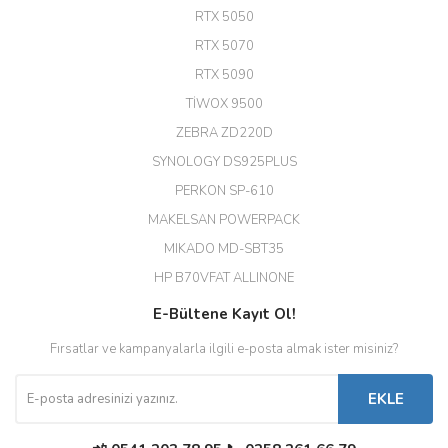
A... G... | 26/12/2025
RTX 5050
RTX 5070
Hızlı ve güvenli.
RTX 5090
EROL ÇAKMAK | 26/12/2025
TİWOX 9500
ZEBRA ZD220D
Hızlı teslimat uygun fiyat için
SYNOLOGY DS925PLUS
tşkler.
PERKON SP-610
M... T... | 23/12/2025
MAKELSAN POWERPACK
MIKADO MD-SBT35
Deneyimini Paylaş
Diğer yorumları göster
HP B70VFAT ALLINONE
E-Bültene Kayıt Ol!
Fırsatlar ve kampanyalarla ilgili e-posta almak ister misiniz?
EKLE