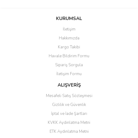
saolun
Bu ürüne ilk yorumu siz yapın!
Ü... D... | 20/07/2026
KURUMSAL
İletişim
6 adet ıp kamera aldım gayet
Yorum Yaz
Hakkımızda
güzel paketlenmiş ama yanında
hediye olarak bu alan kamera
Kargo Takibi
ile 24 izlenmektedir diye küçük
bir tabela olsa daha hoş
Havale Bildirim Formu
olurdu
Sipariş Sorgula
Barış Başaran | 04/07/2026
İletişim Formu
ALIŞVERİŞ
hızlı güvenli bir alışveriş oldu
Mesafeli Satış Sözleşmesi
Yalçın Kaya | 20/06/2026
Gizlilik ve Güvenlik
GÜVENİLİR SİTE
İptal ve İade Şartları
KVKK Aydınlatma Metni
ahmet yiğit | 29/04/2026
ETK Aydınlatma Metni