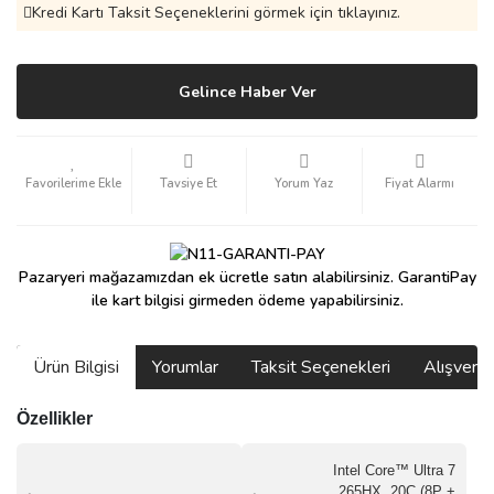
Kredi Kartı Taksit Seçeneklerini görmek için tıklayınız.
Gelince Haber Ver
Tavsiye Et
Yorum Yaz
Fiyat Alarmı
Pazaryeri mağazamızdan ek ücretle satın alabilirsiniz. GarantiPay
ile kart bilgisi girmeden ödeme yapabilirsiniz.
Ürün Bilgisi
Yorumlar
Taksit Seçenekleri
Alışveri
Özellikler
Intel Core™ Ultra 7
265HX, 20C (8P +