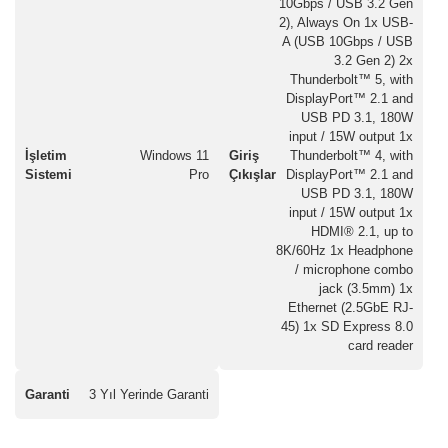
10Gbps / USB 3.2 Gen
2), Always On 1x USB-
A (USB 10Gbps / USB
3.2 Gen 2) 2x
Thunderbolt™ 5, with
DisplayPort™ 2.1 and
USB PD 3.1, 180W
input / 15W output 1x
İşletim
Windows 11
Giriş
Thunderbolt™ 4, with
Sistemi
Pro
Çıkışlar
DisplayPort™ 2.1 and
USB PD 3.1, 180W
input / 15W output 1x
HDMI® 2.1, up to
8K/60Hz 1x Headphone
/ microphone combo
jack (3.5mm) 1x
Ethernet (2.5GbE RJ-
45) 1x SD Express 8.0
card reader
Garanti
3 Yıl Yerinde Garanti