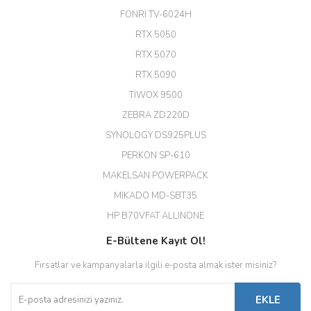
24 Port Switch)
FONRİ TV-6024H
A... G... | 26/12/2025
RTX 5050
RTX 5070
Hızlı ve güvenli.
RTX 5090
EROL ÇAKMAK | 26/12/2025
TİWOX 9500
ZEBRA ZD220D
Hızlı teslimat uygun fiyat için
SYNOLOGY DS925PLUS
tşkler.
PERKON SP-610
M... T... | 23/12/2025
MAKELSAN POWERPACK
MIKADO MD-SBT35
Deneyimini Paylaş
Diğer yorumları göster
HP B70VFAT ALLINONE
E-Bültene Kayıt Ol!
Fırsatlar ve kampanyalarla ilgili e-posta almak ister misiniz?
EKLE