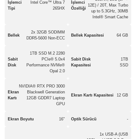
İşlemci
Intel Core™ Ultra 7
İşlemci
12E) / 20T, Max Turbo
Tipi
265HX
Özelliği
up to 5.3GHz, 30MB
Intel® Smart Cache
2x 32GB SODIMM
Bellek
Bellek Kapasitesi
64 GB
DDR5-5600 Non-ECC
1TB SSD M.2 2280
Sabit
PCIe® 5.0x4
Sabit Disk
1TB
Disk
Performance NVMe®
Kapasitesi
SSD
Opal 2.0
NVIDIA® RTX PRO 3000
Ekran
Blackwell Generation
Ekran Kartı Kapasitesi
12 GB
Kartı
12GB GDDR7 Laptop
GPU
Ekran Boyutu
16"
Optik Sürücü
-
1x USB-A (USB