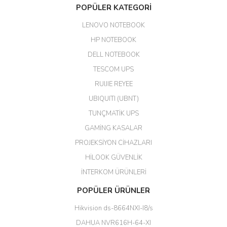
Aldığım ürün kapalı kutu teslim
POPÜLER KATEGORİ
edildi. Teşekkür ederim.
LENOVO NOTEBOOK
GÜRKAN KETHÜDAOĞLU |
04/04/2026
HP NOTEBOOK
DELL NOTEBOOK
Kargo çok hızlı. Ertesi gün
TESCOM UPS
teslim. Dahua intercom da
harikaymış.
RUIJIE REYEE
UBIQUITI (UBNT)
M... N... | 09/02/2026
TUNÇMATİK UPS
Her şey için teşekkür ederim çok
GAMİNG KASALAR
kaliteli bir firmasınız çok kaliteli
PROJEKSİYON CİHAZLARI
ürün satıyorsunuz
HİLOOK GÜVENLİK
Erdal Cingöz | 07/02/2026
İNTERKOM ÜRÜNLERİ
Başarılı. Bu vasıfta bir ürünü bu
POPÜLER ÜRÜNLER
kadar uygun fiyata bulabilmek
büyük şans. Güvenliticaret
Hikvision ds-8664NXI-I8/s
ekibine teşekkür ediyorum.
(HIKVISION DS-3E0326P-E/M(B)
DAHUA NVR616H-64-XI