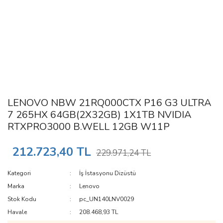
LENOVO NBW 21RQ000CTX P16 G3 ULTRA
7 265HX 64GB(2X32GB) 1X1TB NVIDIA
RTXPRO3000 B.WELL 12GB W11P
212.723,40 TL
229.971,24 TL
Kategori
İş İstasyonu Dizüstü
Marka
Lenovo
Stok Kodu
pc_UN140LNV0029
Havale
208.468,93 TL