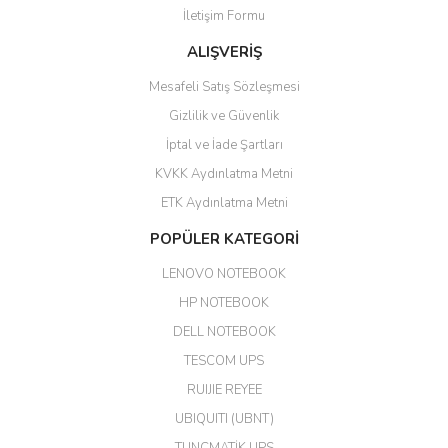
Barış Başaran | 04/07/2026
İletişim Formu
ALIŞVERİŞ
hızlı güvenli bir alışveriş oldu
Mesafeli Satış Sözleşmesi
Yalçın Kaya | 20/06/2026
Gizlilik ve Güvenlik
GÜVENİLİR SİTE
İptal ve İade Şartları
KVKK Aydınlatma Metni
ahmet yiğit | 29/04/2026
ETK Aydınlatma Metni
Aldığım ürün kapalı kutu teslim
POPÜLER KATEGORİ
edildi. Teşekkür ederim.
LENOVO NOTEBOOK
GÜRKAN KETHÜDAOĞLU |
04/04/2026
HP NOTEBOOK
DELL NOTEBOOK
Kargo çok hızlı. Ertesi gün
TESCOM UPS
teslim. Dahua intercom da
harikaymış.
RUIJIE REYEE
UBIQUITI (UBNT)
M... N... | 09/02/2026