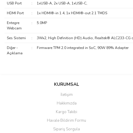
USB Port
:
1xUSB-A, 2x USB-A, 1xUSB-C,
HDMI Port
:
1x HDMI®-in 1.4, 1x HDMI®-out 2.1 TMDS
Entegre
:
5.0MP
Webcam
Ses Sistemi
:
3Wx2, High Definition (HD) Audio, Realtek® ALC233-CG 
Diğer -
:
Firmware TPM 2.0 integrated in SoC, 90W 89% Adapter
Açıklama
saolun
Bu ürüne ilk yorumu siz yapın!
Ü... D... | 20/07/2026
KURUMSAL
İletişim
6 adet ıp kamera aldım gayet
Yorum Yaz
Hakkımızda
güzel paketlenmiş ama yanında
hediye olarak bu alan kamera
Kargo Takibi
ile 24 izlenmektedir diye küçük
bir tabela olsa daha hoş
Havale Bildirim Formu
olurdu
Sipariş Sorgula