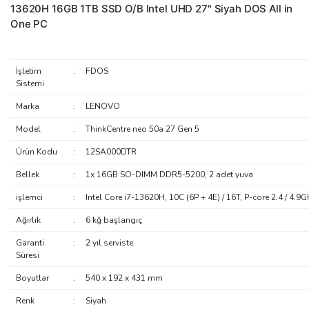
13620H 16GB 1TB SSD O/B Intel UHD 27" Siyah DOS All in
One PC
İşletim
:
FDOS
Sistemi
Marka
:
LENOVO
Model
:
ThinkCentre neo 50a 27 Gen 5
Ürün Kodu
:
12SA000DTR
Bellek
:
1x 16GB SO-DIMM DDR5-5200, 2 adet yuva
işlemci
:
Intel Core i7-13620H, 10C (6P + 4E) / 16T, P-core 2.4 / 4.9
Ağırlık
:
6 kğ başlangıç
Garanti
:
2 yıl serviste
Süresi
Boyutlar
:
540 x 192 x 431 mm
Renk
:
Siyah