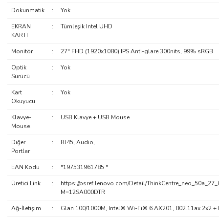
Dokunmatik
:
Yok
EKRAN
:
Tümleşik Intel UHD
KARTI
Monitör
:
27" FHD (1920x1080) IPS Anti-glare 300nits, 99% sRGB
Optik
:
Yok
Sürücü
Kart
:
Yok
Okuyucu
Klavye-
:
USB Klavye + USB Mouse
Mouse
Diğer
:
RJ45, Audio,
Portlar
EAN Kodu
:
"197531961785 "
Üretici Link
:
https://psref.lenovo.com/Detail/ThinkCentre_neo_50a_27
M=12SA000DTR
Ağ-İletişim
:
Glan 100/1000M, Intel® Wi-Fi® 6 AX201, 802.11ax 2x2 + 