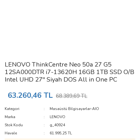
LENOVO ThinkCentre Neo 50a 27 G5
12SA000DTR i7-13620H 16GB 1TB SSD O/B
Intel UHD 27'' Siyah DOS All in One PC
63.260,46 TL
68.389,69 TL
Kategori
Masaüstü Bilgisayarlar-AIO
Marka
LENOVO
Stok Kodu
g_40924
Havale
61.995,25 TL