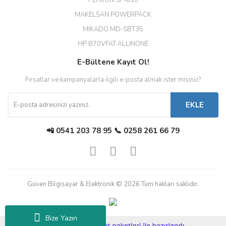
PERKON SP-610
M... T... | 23/12/2025
MAKELSAN POWERPACK
MIKADO MD-SBT35
Deneyimini Paylaş
Diğer yorumları göster
HP B70VFAT ALLINONE
E-Bültene Kayıt Ol!
Fırsatlar ve kampanyalarla ilgili e-posta almak ister misiniz?
EKLE
📲 0541 203 78 95 📞 0258 261 66 79
Güven Bilgisayar & Elektronik © 2026 Tüm hakları saklıdır.
Bize Yazın
ile
ideasoft
e-