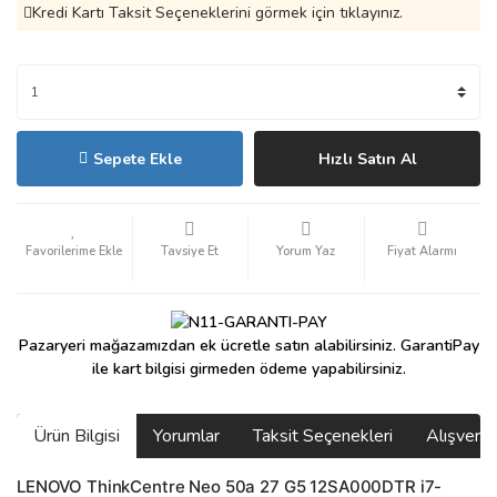
Kredi Kartı Taksit Seçeneklerini görmek için tıklayınız.
Sepete Ekle
Hızlı Satın Al
Tavsiye Et
Yorum Yaz
Fiyat Alarmı
Pazaryeri mağazamızdan ek ücretle satın alabilirsiniz. GarantiPay
ile kart bilgisi girmeden ödeme yapabilirsiniz.
Ürün Bilgisi
Yorumlar
Taksit Seçenekleri
Alışveri
LENOVO ThinkCentre Neo 50a 27 G5 12SA000DTR i7-