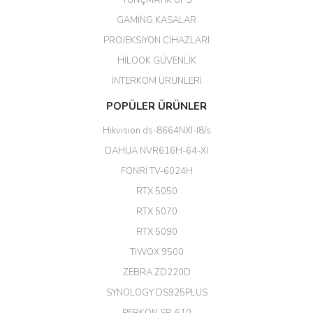
TUNÇMATİK UPS
Her şey için teşekkür ederim çok
GAMİNG KASALAR
kaliteli bir firmasınız çok kaliteli
PROJEKSİYON CİHAZLARI
ürün satıyorsunuz
HİLOOK GÜVENLİK
Erdal Cingöz | 07/02/2026
İNTERKOM ÜRÜNLERİ
Başarılı. Bu vasıfta bir ürünü bu
POPÜLER ÜRÜNLER
kadar uygun fiyata bulabilmek
büyük şans. Güvenliticaret
Hikvision ds-8664NXI-I8/s
ekibine teşekkür ediyorum.
(HIKVISION DS-3E0326P-E/M(B)
DAHUA NVR616H-64-XI
24 Port Switch)
FONRİ TV-6024H
A... G... | 26/12/2025
RTX 5050
RTX 5070
Hızlı ve güvenli.
RTX 5090
EROL ÇAKMAK | 26/12/2025
TİWOX 9500
ZEBRA ZD220D
Hızlı teslimat uygun fiyat için
SYNOLOGY DS925PLUS
tşkler.