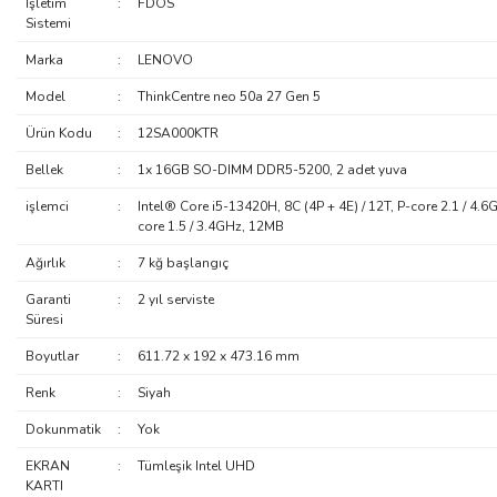
İşletim
:
FDOS
Sistemi
Marka
:
LENOVO
Model
:
ThinkCentre neo 50a 27 Gen 5
Ürün Kodu
:
12SA000KTR
Bellek
:
1x 16GB SO-DIMM DDR5-5200, 2 adet yuva
işlemci
:
Intel® Core i5-13420H, 8C (4P + 4E) / 12T, P-core 2.1 / 4.6
core 1.5 / 3.4GHz, 12MB
Ağırlık
:
7 kğ başlangıç
Garanti
:
2 yıl serviste
Süresi
Boyutlar
:
611.72 x 192 x 473.16 mm
Renk
:
Siyah
Dokunmatik
:
Yok
EKRAN
:
Tümleşik Intel UHD
KARTI