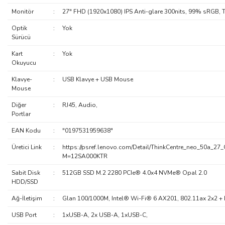
Monitör
:
27" FHD (1920x1080) IPS Anti-glare 300nits, 99% sRGB, 
Optik
:
Yok
Sürücü
Kart
:
Yok
Okuyucu
Klavye-
:
USB Klavye + USB Mouse
Mouse
Diğer
:
RJ45, Audio,
Portlar
EAN Kodu
:
"0197531959638"
Üretici Link
:
https://psref.lenovo.com/Detail/ThinkCentre_neo_50a_27
M=12SA000KTR
Sabit Disk
:
512GB SSD M.2 2280 PCIe® 4.0x4 NVMe® Opal 2.0
HDD/SSD
Ağ-İletişim
:
Glan 100/1000M, Intel® Wi-Fi® 6 AX201, 802.11ax 2x2 + 
USB Port
:
1xUSB-A, 2x USB-A, 1xUSB-C,