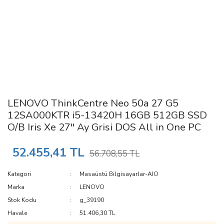
LENOVO ThinkCentre Neo 50a 27 G5
12SA000KTR i5-13420H 16GB 512GB SSD
O/B Iris Xe 27'' Ay Grisi DOS All in One PC
52.455,41 TL
56.708,55 TL
Kategori
Masaüstü Bilgisayarlar-AIO
Marka
LENOVO
Stok Kodu
g_39190
Havale
51.406,30 TL