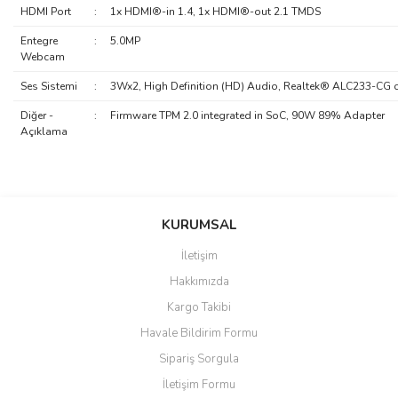
HDMI Port
:
1x HDMI®-in 1.4, 1x HDMI®-out 2.1 TMDS
Entegre
:
5.0MP
Webcam
Ses Sistemi
:
3Wx2, High Definition (HD) Audio, Realtek® ALC233-CG 
Diğer -
:
Firmware TPM 2.0 integrated in SoC, 90W 89% Adapter
Açıklama
saolun
Bu ürüne ilk yorumu siz yapın!
Ü... D... | 20/07/2026
KURUMSAL
İletişim
6 adet ıp kamera aldım gayet
Yorum Yaz
Hakkımızda
güzel paketlenmiş ama yanında
hediye olarak bu alan kamera
Kargo Takibi
ile 24 izlenmektedir diye küçük
bir tabela olsa daha hoş
Havale Bildirim Formu
olurdu
Sipariş Sorgula
Barış Başaran | 04/07/2026
İletişim Formu