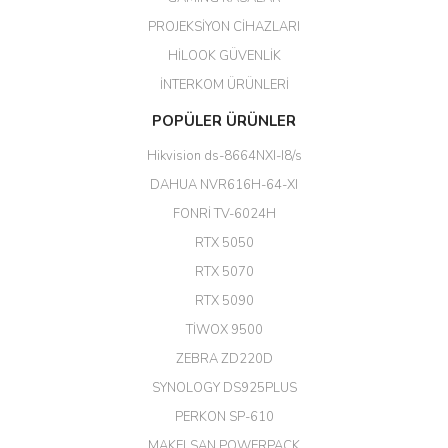
kaliteli bir firmasınız çok kaliteli
PROJEKSİYON CİHAZLARI
ürün satıyorsunuz
HİLOOK GÜVENLİK
Erdal Cingöz | 07/02/2026
İNTERKOM ÜRÜNLERİ
Başarılı. Bu vasıfta bir ürünü bu
POPÜLER ÜRÜNLER
kadar uygun fiyata bulabilmek
büyük şans. Güvenliticaret
Hikvision ds-8664NXI-I8/s
ekibine teşekkür ediyorum.
(HIKVISION DS-3E0326P-E/M(B)
DAHUA NVR616H-64-XI
24 Port Switch)
FONRİ TV-6024H
A... G... | 26/12/2025
RTX 5050
RTX 5070
Hızlı ve güvenli.
RTX 5090
EROL ÇAKMAK | 26/12/2025
TİWOX 9500
ZEBRA ZD220D
Hızlı teslimat uygun fiyat için
SYNOLOGY DS925PLUS
tşkler.
PERKON SP-610
M... T... | 23/12/2025
MAKELSAN POWERPACK