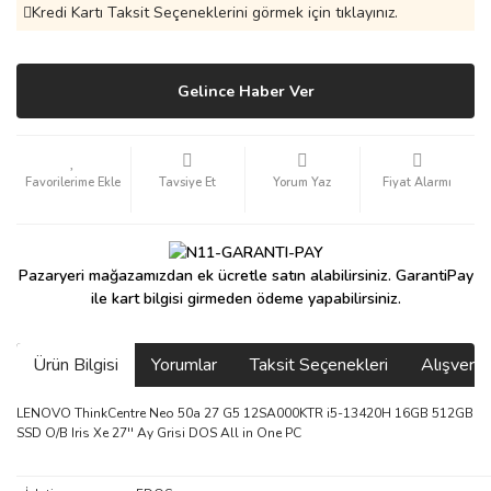
Kredi Kartı Taksit Seçeneklerini görmek için tıklayınız.
Gelince Haber Ver
Tavsiye Et
Yorum Yaz
Fiyat Alarmı
Pazaryeri mağazamızdan ek ücretle satın alabilirsiniz. GarantiPay
ile kart bilgisi girmeden ödeme yapabilirsiniz.
Ürün Bilgisi
Yorumlar
Taksit Seçenekleri
Alışveri
LENOVO ThinkCentre Neo 50a 27 G5 12SA000KTR i5-13420H 16GB 512GB
SSD O/B Iris Xe 27'' Ay Grisi DOS All in One PC