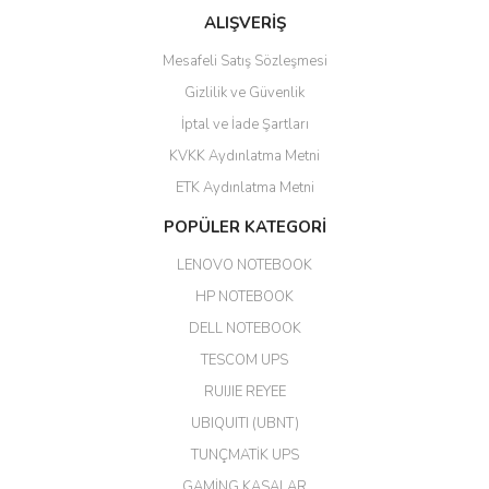
ALIŞVERİŞ
hızlı güvenli bir alışveriş oldu
Mesafeli Satış Sözleşmesi
Yalçın Kaya | 20/06/2026
Gizlilik ve Güvenlik
GÜVENİLİR SİTE
İptal ve İade Şartları
KVKK Aydınlatma Metni
ahmet yiğit | 29/04/2026
ETK Aydınlatma Metni
Aldığım ürün kapalı kutu teslim
POPÜLER KATEGORİ
edildi. Teşekkür ederim.
LENOVO NOTEBOOK
GÜRKAN KETHÜDAOĞLU |
04/04/2026
HP NOTEBOOK
DELL NOTEBOOK
Kargo çok hızlı. Ertesi gün
TESCOM UPS
teslim. Dahua intercom da
harikaymış.
RUIJIE REYEE
UBIQUITI (UBNT)
M... N... | 09/02/2026
TUNÇMATİK UPS
Her şey için teşekkür ederim çok
GAMİNG KASALAR