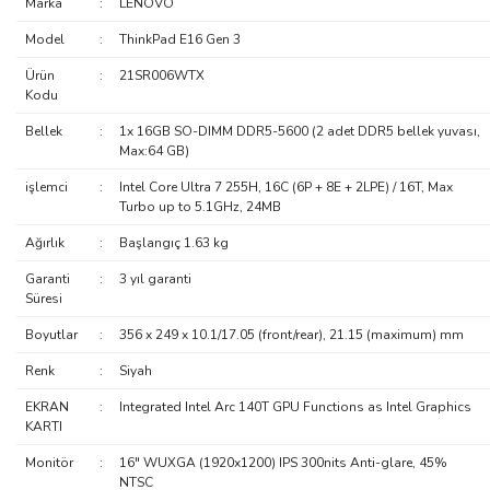
Marka
:
LENOVO
Model
:
ThinkPad E16 Gen 3
Ürün
:
21SR006WTX
Kodu
Bellek
:
1x 16GB SO-DIMM DDR5-5600 (2 adet DDR5 bellek yuvası,
Max:64 GB)
işlemci
:
Intel Core Ultra 7 255H, 16C (6P + 8E + 2LPE) / 16T, Max
Turbo up to 5.1GHz, 24MB
Ağırlık
:
Başlangıç 1.63 kg
Garanti
:
3 yıl garanti
Süresi
Boyutlar
:
356 x 249 x 10.1/17.05 (front/rear), 21.15 (maximum) mm
Renk
:
Siyah
EKRAN
:
Integrated Intel Arc 140T GPU Functions as Intel Graphics
KARTI
Monitör
:
16" WUXGA (1920x1200) IPS 300nits Anti-glare, 45%
NTSC