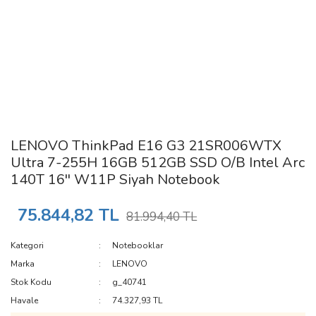
LENOVO ThinkPad E16 G3 21SR006WTX
Ultra 7-255H 16GB 512GB SSD O/B Intel Arc
140T 16'' W11P Siyah Notebook
75.844,82 TL
81.994,40 TL
Kategori
Notebooklar
Marka
LENOVO
Stok Kodu
g_40741
Havale
74.327,93 TL