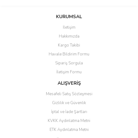
saolun
Bu ürüne ilk yorumu siz yapın!
Ü... D... | 20/07/2026
KURUMSAL
İletişim
6 adet ıp kamera aldım gayet
Yorum Yaz
Hakkımızda
güzel paketlenmiş ama yanında
hediye olarak bu alan kamera
Kargo Takibi
ile 24 izlenmektedir diye küçük
bir tabela olsa daha hoş
Havale Bildirim Formu
olurdu
Sipariş Sorgula
Barış Başaran | 04/07/2026
İletişim Formu
ALIŞVERİŞ
hızlı güvenli bir alışveriş oldu
Mesafeli Satış Sözleşmesi
Yalçın Kaya | 20/06/2026
Gizlilik ve Güvenlik
GÜVENİLİR SİTE
İptal ve İade Şartları
KVKK Aydınlatma Metni
ahmet yiğit | 29/04/2026
ETK Aydınlatma Metni
Aldığım ürün kapalı kutu teslim