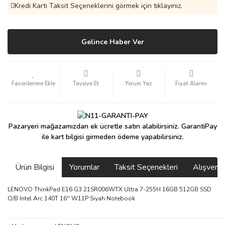
Kredi Kartı Taksit Seçeneklerini görmek için tıklayınız.
Gelince Haber Ver
Tavsiye Et
Yorum Yaz
Fiyat Alarmı
Pazaryeri mağazamızdan ek ücretle satın alabilirsiniz. GarantiPay
ile kart bilgisi girmeden ödeme yapabilirsiniz.
Ürün Bilgisi
Yorumlar
Taksit Seçenekleri
Alışveri
LENOVO ThinkPad E16 G3 21SR006WTX Ultra 7-255H 16GB 512GB SSD
O/B Intel Arc 140T 16'' W11P Siyah Notebook