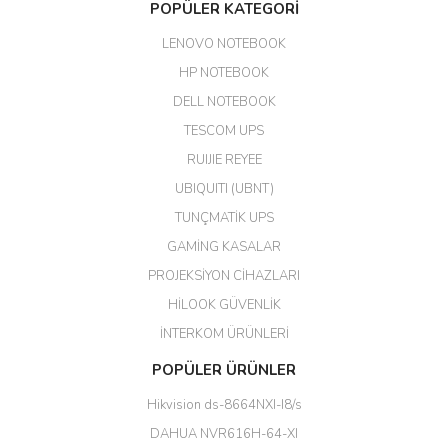
POPÜLER KATEGORİ
edildi. Teşekkür ederim.
LENOVO NOTEBOOK
GÜRKAN KETHÜDAOĞLU |
04/04/2026
HP NOTEBOOK
DELL NOTEBOOK
Kargo çok hızlı. Ertesi gün
TESCOM UPS
teslim. Dahua intercom da
harikaymış.
RUIJIE REYEE
UBIQUITI (UBNT)
M... N... | 09/02/2026
TUNÇMATİK UPS
Her şey için teşekkür ederim çok
GAMİNG KASALAR
kaliteli bir firmasınız çok kaliteli
PROJEKSİYON CİHAZLARI
ürün satıyorsunuz
HİLOOK GÜVENLİK
Erdal Cingöz | 07/02/2026
İNTERKOM ÜRÜNLERİ
Başarılı. Bu vasıfta bir ürünü bu
POPÜLER ÜRÜNLER
kadar uygun fiyata bulabilmek
büyük şans. Güvenliticaret
Hikvision ds-8664NXI-I8/s
ekibine teşekkür ediyorum.
(HIKVISION DS-3E0326P-E/M(B)
DAHUA NVR616H-64-XI