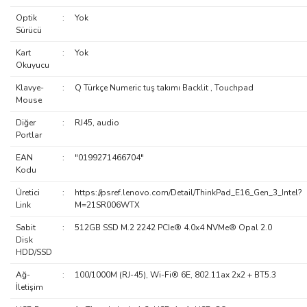
Optik
:
Yok
Sürücü
Kart
:
Yok
Okuyucu
Klavye-
:
Q Türkçe Numeric tuş takımı Backlit , Touchpad
Mouse
Diğer
:
RJ45, audio
Portlar
EAN
:
"0199271466704"
Kodu
Üretici
:
https://psref.lenovo.com/Detail/ThinkPad_E16_Gen_3_Intel?
Link
M=21SR006WTX
Sabit
:
512GB SSD M.2 2242 PCIe® 4.0x4 NVMe® Opal 2.0
Disk
HDD/SSD
Ağ-
:
100/1000M (RJ-45), Wi-Fi® 6E, 802.11ax 2x2 + BT5.3
İletişim