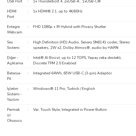
USB Port
:
1x Thunderbolt 4, 2xUSB-A , 1xUSB-C®
HDMI
:
1x HDMI® 2.1, up to 4K/60Hz
Port
Entegre
:
FHD 1080p + IR Hybrid with Privacy Shutter
Webcam
Ses
:
High Definition (HD) Audio, Senary SN6141 codec, Stereo
Sistemi
speakers, 2W x2, Dolby Atmos®, audio by HARN
Diğer -
:
Intel® AI Boost, up to 12 TOPS, Yapay zeka destekli,
Açıklama
Discrete TPM 2.0 Enabled
Batarya-
:
Integrated 64Wh, 65W USB-C (3-pin) Adaptör
Pil
İşletim
:
Windows® 11 Pro, Turkish / English
Sistemi -
Yazılım
Parmak
:
Var, Touch Style, Integrated in Power Button
izi
Okuyucu