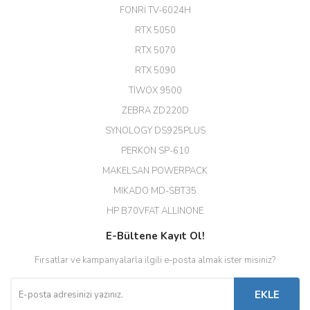
24 Port Switch)
FONRİ TV-6024H
A... G... | 26/12/2025
RTX 5050
RTX 5070
Hızlı ve güvenli.
RTX 5090
EROL ÇAKMAK | 26/12/2025
TİWOX 9500
ZEBRA ZD220D
Hızlı teslimat uygun fiyat için
SYNOLOGY DS925PLUS
tşkler.
PERKON SP-610
M... T... | 23/12/2025
MAKELSAN POWERPACK
MIKADO MD-SBT35
Deneyimini Paylaş
Diğer yorumları göster
HP B70VFAT ALLINONE
E-Bültene Kayıt Ol!
Fırsatlar ve kampanyalarla ilgili e-posta almak ister misiniz?
EKLE