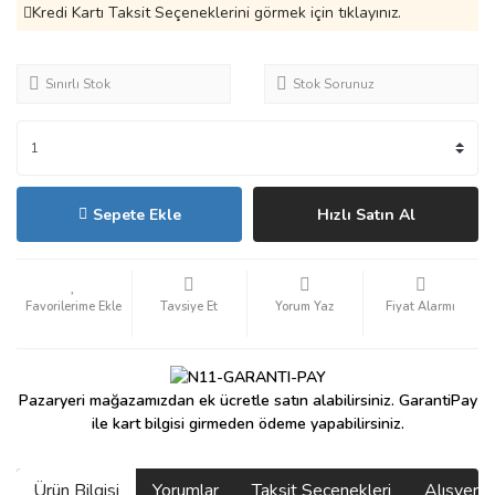
Kredi Kartı Taksit Seçeneklerini görmek için tıklayınız.
Sınırlı Stok
Stok Sorunuz
Sepete Ekle
Hızlı Satın Al
Tavsiye Et
Yorum Yaz
Fiyat Alarmı
Pazaryeri mağazamızdan ek ücretle satın alabilirsiniz. GarantiPay
ile kart bilgisi girmeden ödeme yapabilirsiniz.
Ürün Bilgisi
Yorumlar
Taksit Seçenekleri
Alışveri