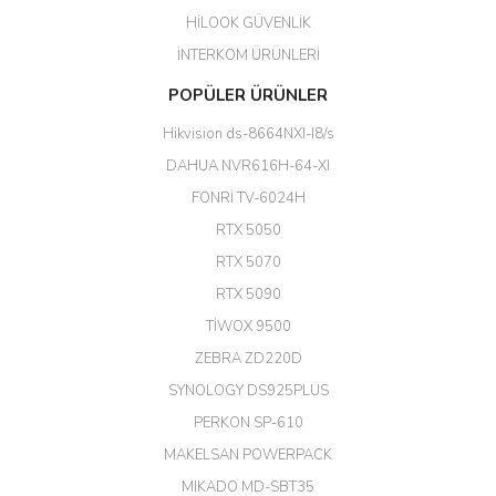
HİLOOK GÜVENLİK
Erdal Cingöz | 07/02/2026
İNTERKOM ÜRÜNLERİ
Başarılı. Bu vasıfta bir ürünü bu
POPÜLER ÜRÜNLER
kadar uygun fiyata bulabilmek
büyük şans. Güvenliticaret
Hikvision ds-8664NXI-I8/s
ekibine teşekkür ediyorum.
(HIKVISION DS-3E0326P-E/M(B)
DAHUA NVR616H-64-XI
24 Port Switch)
FONRİ TV-6024H
A... G... | 26/12/2025
RTX 5050
RTX 5070
Hızlı ve güvenli.
RTX 5090
EROL ÇAKMAK | 26/12/2025
TİWOX 9500
ZEBRA ZD220D
Hızlı teslimat uygun fiyat için
SYNOLOGY DS925PLUS
tşkler.
PERKON SP-610
M... T... | 23/12/2025
MAKELSAN POWERPACK
MIKADO MD-SBT35