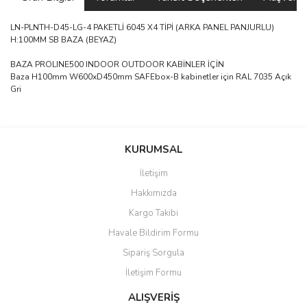
LN-PLNTH-D45-LG-4 PAKETLİ 6045 X4 TİPİ (ARKA PANEL PANJURLU)
H:100MM SB BAZA (BEYAZ)
BAZA PROLINE500 INDOOR OUTDOOR KABİNLER İÇİN
Baza H100mm W600xD450mm SAFEbox-B kabinetler için RAL 7035 Açık
Gri
saolun
Bu ürüne ilk yorumu siz yapın!
Ü... D... | 20/07/2026
KURUMSAL
İletişim
6 adet ıp kamera aldım gayet
Yorum Yaz
Hakkımızda
güzel paketlenmiş ama yanında
hediye olarak bu alan kamera
Kargo Takibi
ile 24 izlenmektedir diye küçük
bir tabela olsa daha hoş
Havale Bildirim Formu
olurdu
Sipariş Sorgula
Barış Başaran | 04/07/2026
İletişim Formu
ALIŞVERİŞ
hızlı güvenli bir alışveriş oldu