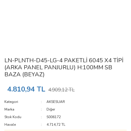
LN-PLNTH-D45-LG-4 PAKETLİ 6045 X4 TİPİ
(ARKA PANEL PANJURLU) H:100MM SB
BAZA (BEYAZ)
4.810,94 TL
4.909,12 TL
Kategori
AKSESUAR
Marka
Diğer
Stok Kodu
S006172
Havale
4.714,72 TL