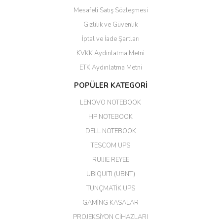
Mesafeli Satış Sözleşmesi
Yalçın Kaya | 20/06/2026
Gizlilik ve Güvenlik
GÜVENİLİR SİTE
İptal ve İade Şartları
KVKK Aydınlatma Metni
ahmet yiğit | 29/04/2026
ETK Aydınlatma Metni
Aldığım ürün kapalı kutu teslim
POPÜLER KATEGORİ
edildi. Teşekkür ederim.
LENOVO NOTEBOOK
GÜRKAN KETHÜDAOĞLU |
04/04/2026
HP NOTEBOOK
DELL NOTEBOOK
Kargo çok hızlı. Ertesi gün
TESCOM UPS
teslim. Dahua intercom da
harikaymış.
RUIJIE REYEE
UBIQUITI (UBNT)
M... N... | 09/02/2026
TUNÇMATİK UPS
Her şey için teşekkür ederim çok
GAMİNG KASALAR
kaliteli bir firmasınız çok kaliteli
PROJEKSİYON CİHAZLARI
ürün satıyorsunuz