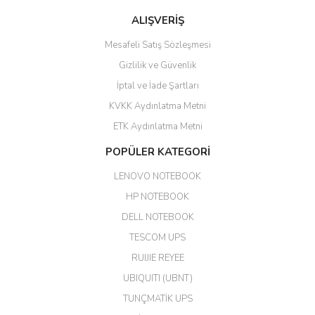
ALIŞVERİŞ
hızlı güvenli bir alışveriş oldu
Mesafeli Satış Sözleşmesi
Yalçın Kaya | 20/06/2026
Gizlilik ve Güvenlik
GÜVENİLİR SİTE
İptal ve İade Şartları
KVKK Aydınlatma Metni
ahmet yiğit | 29/04/2026
ETK Aydınlatma Metni
Aldığım ürün kapalı kutu teslim
POPÜLER KATEGORİ
edildi. Teşekkür ederim.
LENOVO NOTEBOOK
GÜRKAN KETHÜDAOĞLU |
04/04/2026
HP NOTEBOOK
DELL NOTEBOOK
Kargo çok hızlı. Ertesi gün
TESCOM UPS
teslim. Dahua intercom da
harikaymış.
RUIJIE REYEE
UBIQUITI (UBNT)
M... N... | 09/02/2026
TUNÇMATİK UPS
Her şey için teşekkür ederim çok