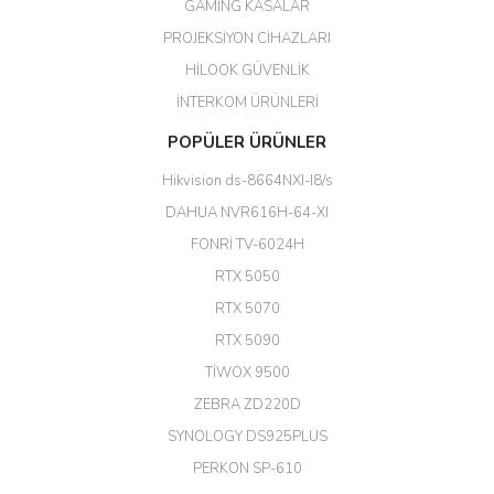
GAMİNG KASALAR
kaliteli bir firmasınız çok kaliteli
PROJEKSİYON CİHAZLARI
ürün satıyorsunuz
HİLOOK GÜVENLİK
Erdal Cingöz | 07/02/2026
İNTERKOM ÜRÜNLERİ
Başarılı. Bu vasıfta bir ürünü bu
POPÜLER ÜRÜNLER
kadar uygun fiyata bulabilmek
büyük şans. Güvenliticaret
Hikvision ds-8664NXI-I8/s
ekibine teşekkür ediyorum.
(HIKVISION DS-3E0326P-E/M(B)
DAHUA NVR616H-64-XI
24 Port Switch)
FONRİ TV-6024H
A... G... | 26/12/2025
RTX 5050
RTX 5070
Hızlı ve güvenli.
RTX 5090
EROL ÇAKMAK | 26/12/2025
TİWOX 9500
ZEBRA ZD220D
Hızlı teslimat uygun fiyat için
SYNOLOGY DS925PLUS
tşkler.
PERKON SP-610
M... T... | 23/12/2025