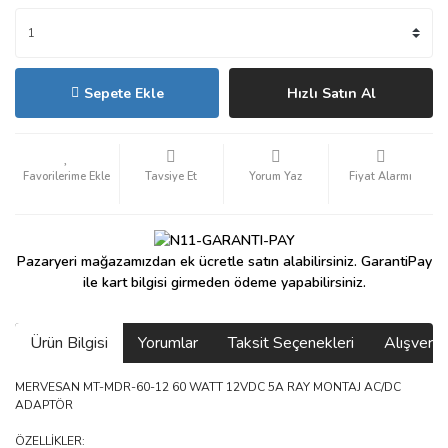
Sepete Ekle
Hızlı Satın Al
Tavsiye Et
Yorum Yaz
Fiyat Alarmı
Pazaryeri mağazamızdan ek ücretle satın alabilirsiniz. GarantiPay
ile kart bilgisi girmeden ödeme yapabilirsiniz.
Ürün Bilgisi
Yorumlar
Taksit Seçenekleri
Alışveri
MERVESAN MT-MDR-60-12 60 WATT 12VDC 5A RAY MONTAJ AC/DC
ADAPTÖR
ÖZELLİKLER: