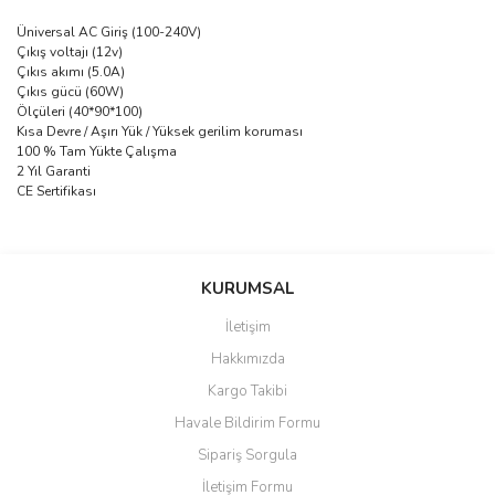
Üniversal AC Giriş (100-240V)
Çıkış voltajı (12v)
Çıkıs akımı (5.0A)
Çıkıs gücü (60W)
Ölçüleri (40*90*100)
Kısa Devre / Aşırı Yük / Yüksek gerilim koruması
100 % Tam Yükte Çalışma
2 Yıl Garanti
CE Sertifikası
saolun
Bu ürüne ilk yorumu siz yapın!
Ü... D... | 20/07/2026
KURUMSAL
İletişim
6 adet ıp kamera aldım gayet
Yorum Yaz
Hakkımızda
güzel paketlenmiş ama yanında
hediye olarak bu alan kamera
Kargo Takibi
ile 24 izlenmektedir diye küçük
bir tabela olsa daha hoş
Havale Bildirim Formu
olurdu
Sipariş Sorgula
Barış Başaran | 04/07/2026
İletişim Formu