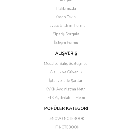
İletişim
6 adet ıp kamera aldım gayet
Yorum Yaz
Hakkımızda
güzel paketlenmiş ama yanında
hediye olarak bu alan kamera
Kargo Takibi
ile 24 izlenmektedir diye küçük
bir tabela olsa daha hoş
Havale Bildirim Formu
olurdu
Sipariş Sorgula
Barış Başaran | 04/07/2026
İletişim Formu
ALIŞVERİŞ
hızlı güvenli bir alışveriş oldu
Mesafeli Satış Sözleşmesi
Yalçın Kaya | 20/06/2026
Gizlilik ve Güvenlik
GÜVENİLİR SİTE
İptal ve İade Şartları
KVKK Aydınlatma Metni
ahmet yiğit | 29/04/2026
ETK Aydınlatma Metni
Aldığım ürün kapalı kutu teslim
POPÜLER KATEGORİ
edildi. Teşekkür ederim.
LENOVO NOTEBOOK
GÜRKAN KETHÜDAOĞLU |
04/04/2026
HP NOTEBOOK