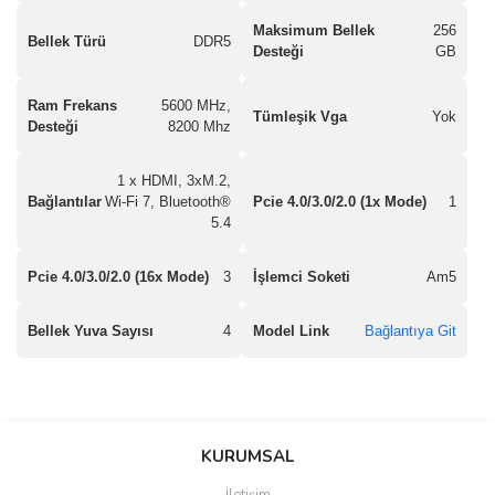
Maksimum Bellek
256
Bellek Türü
DDR5
Desteği
GB
Ram Frekans
5600 MHz,
Tümleşik Vga
Yok
Desteği
8200 Mhz
1 x HDMI, 3xM.2,
Bağlantılar
Wi-Fi 7, Bluetooth®
Pcie 4.0/3.0/2.0 (1x Mode)
1
5.4
Pcie 4.0/3.0/2.0 (16x Mode)
3
İşlemci Soketi
Am5
Bellek Yuva Sayısı
4
Model Link
Bağlantıya Git
saolun
Bu ürüne ilk yorumu siz yapın!
Ü... D... | 20/07/2026
KURUMSAL