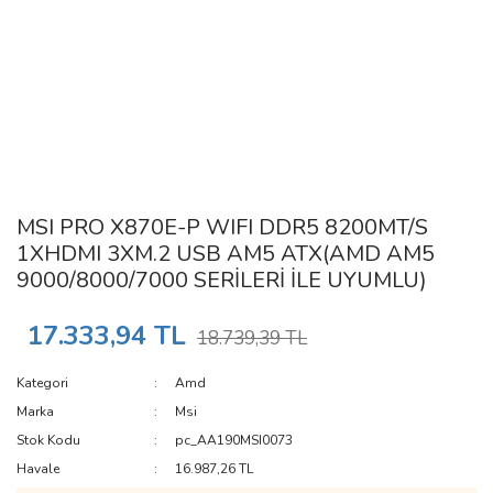
MSI PRO X870E-P WIFI DDR5 8200MT/S
1XHDMI 3XM.2 USB AM5 ATX(AMD AM5
9000/8000/7000 SERİLERİ İLE UYUMLU)
17.333,94 TL
18.739,39 TL
Kategori
Amd
Marka
Msi
Stok Kodu
pc_AA190MSI0073
Havale
16.987,26 TL