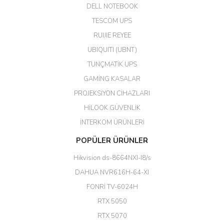
DELL NOTEBOOK
Kargo çok hızlı. Ertesi gün
TESCOM UPS
teslim. Dahua intercom da
harikaymış.
RUIJIE REYEE
UBIQUITI (UBNT)
M... N... | 09/02/2026
TUNÇMATİK UPS
Her şey için teşekkür ederim çok
GAMİNG KASALAR
kaliteli bir firmasınız çok kaliteli
PROJEKSİYON CİHAZLARI
ürün satıyorsunuz
HİLOOK GÜVENLİK
Erdal Cingöz | 07/02/2026
İNTERKOM ÜRÜNLERİ
Başarılı. Bu vasıfta bir ürünü bu
POPÜLER ÜRÜNLER
kadar uygun fiyata bulabilmek
büyük şans. Güvenliticaret
Hikvision ds-8664NXI-I8/s
ekibine teşekkür ediyorum.
(HIKVISION DS-3E0326P-E/M(B)
DAHUA NVR616H-64-XI
24 Port Switch)
FONRİ TV-6024H
A... G... | 26/12/2025
RTX 5050
RTX 5070
Hızlı ve güvenli.