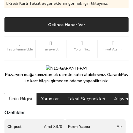
Kredi Kartı Taksit Seçeneklerini görmek için tıklayınız.
Gelince Haber Ver
Tavsiye Et
Yorum Yaz
Fiyat Alarmı
Pazaryeri mağazamızdan ek ücretle satın alabilirsiniz. GarantiPay
ile kart bilgisi girmeden ödeme yapabilirsiniz.
Ürün Bilgisi
Yorumlar
Taksit Seçenekleri
Alışveri
Özellikler
Chipset
Amd X870
Form Yapısı
Atx