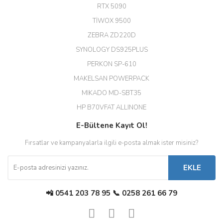
RTX 5090
EROL ÇAKMAK | 26/12/2025
TİWOX 9500
ZEBRA ZD220D
Hızlı teslimat uygun fiyat için
SYNOLOGY DS925PLUS
tşkler.
PERKON SP-610
M... T... | 23/12/2025
MAKELSAN POWERPACK
MIKADO MD-SBT35
Deneyimini Paylaş
Diğer yorumları göster
HP B70VFAT ALLINONE
E-Bültene Kayıt Ol!
Fırsatlar ve kampanyalarla ilgili e-posta almak ister misiniz?
EKLE
📲 0541 203 78 95 📞 0258 261 66 79