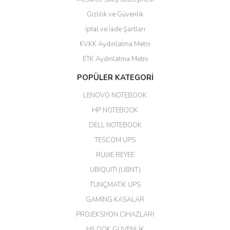
Yalçın Kaya | 20/06/2026
Gizlilik ve Güvenlik
GÜVENİLİR SİTE
İptal ve İade Şartları
KVKK Aydınlatma Metni
ahmet yiğit | 29/04/2026
ETK Aydınlatma Metni
Aldığım ürün kapalı kutu teslim
POPÜLER KATEGORİ
edildi. Teşekkür ederim.
LENOVO NOTEBOOK
GÜRKAN KETHÜDAOĞLU |
04/04/2026
HP NOTEBOOK
DELL NOTEBOOK
Kargo çok hızlı. Ertesi gün
TESCOM UPS
teslim. Dahua intercom da
harikaymış.
RUIJIE REYEE
UBIQUITI (UBNT)
M... N... | 09/02/2026
TUNÇMATİK UPS
Her şey için teşekkür ederim çok
GAMİNG KASALAR
kaliteli bir firmasınız çok kaliteli
PROJEKSİYON CİHAZLARI
ürün satıyorsunuz
HİLOOK GÜVENLİK