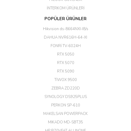
Erdal Cingöz | 07/02/2026
İNTERKOM ÜRÜNLERİ
Başarılı. Bu vasıfta bir ürünü bu
POPÜLER ÜRÜNLER
kadar uygun fiyata bulabilmek
büyük şans. Güvenliticaret
Hikvision ds-8664NXI-I8/s
ekibine teşekkür ediyorum.
(HIKVISION DS-3E0326P-E/M(B)
DAHUA NVR616H-64-XI
24 Port Switch)
FONRİ TV-6024H
A... G... | 26/12/2025
RTX 5050
RTX 5070
Hızlı ve güvenli.
RTX 5090
EROL ÇAKMAK | 26/12/2025
TİWOX 9500
ZEBRA ZD220D
Hızlı teslimat uygun fiyat için
SYNOLOGY DS925PLUS
tşkler.
PERKON SP-610
M... T... | 23/12/2025
MAKELSAN POWERPACK
MIKADO MD-SBT35
Deneyimini Paylaş
Diğer yorumları göster
HP B70VFAT ALLINONE