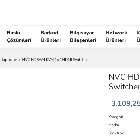
Baskı
Barkod
Bilgisayar
Network
K
Çözümleri
Ürünleri
Bileşenleri
Ürünleri
Ü
Adaptörler
NVC HDSW4 KVM 1×4 HDMI Switcher
NVC HD
Switche
3.109,2
Kategori
Marka
Stok Kodu