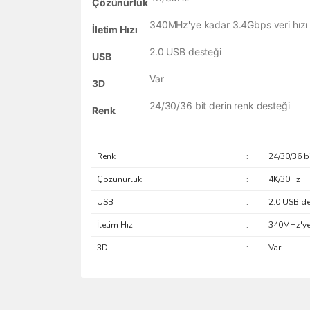
Çözünürlük
340MHz'ye kadar 3.4Gbps veri hızı
İletim Hızı
2.0 USB desteği
USB
Var
3D
24/30/36 bit derin renk desteği
Renk
Renk
:
24/30/36 bi
Çözünürlük
:
4K/30Hz
USB
:
2.0 USB de
İletim Hızı
:
340MHz'ye 
3D
:
Var
saolun