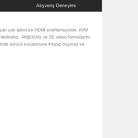
Alışveriş Deneyimi
n çok işlevli bir HDMI anahtarlayıcıdır. KVM
rebilirsiniz. 4K@30Hz ve 3D video formatlarını
esinde sürücü kurulumuna ihtiyaç duymaz ve