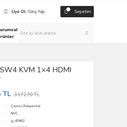
Üye Ol
Giriş Yap
Sepetim
/
urumsal
rünler
SW4 KVM 1×4 HDMI
r
5 TL
3.172,70 TL
Çevirici Adaptörler
NVC
g_40462