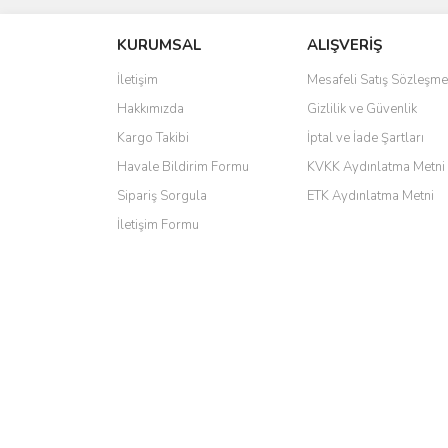
Ü... D... | 20/07/2026
KURUMSAL
ALIŞVERİŞ
6 adet ıp kamera aldım gayet güzel paketlenmiş ama 
İletişim
Mesafeli Satış Sözleşme
kamera ile 24 izlenmektedir diye küçük bir tabela ols
Hakkımızda
Gizlilik ve Güvenlik
Barış Başaran | 04/07/2026
Kargo Takibi
İptal ve İade Şartları
hızlı güvenli bir alışveriş oldu
Havale Bildirim Formu
KVKK Aydınlatma Metni
Sipariş Sorgula
ETK Aydınlatma Metni
Yalçın Kaya | 20/06/2026
İletişim Formu
GÜVENİLİR SİTE
ahmet yiğit | 29/04/2026
Aldığım ürün kapalı kutu teslim edildi. Teşekkür ederi
GÜRKAN KETHÜDAOĞLU | 04/04/2026
Kargo çok hızlı. Ertesi gün teslim. Dahua intercom da 