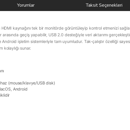
Yorumlar
Taksit Seçenekleri
MI kaynağını tek bir monitörde görüntüleyip kontrol etmenizi sağlaya
 arasında geçiş yapabilir, USB 2.0 desteğiyle veri aktarımı gerçekleşti
ndroid işletim sistemleriyle tam uyumludur. Tak-çalıştır özelliği say
 kolaylığı sunar.
anı
ihaz (mouse/klavye/USB disk)
 MacOS, Android
klidir