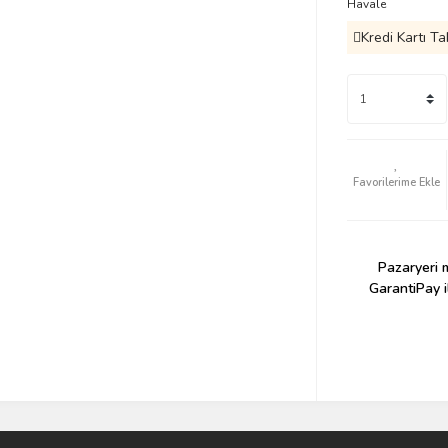
Havale
Kredi Kartı Ta
Pazaryeri m
GarantiPay i