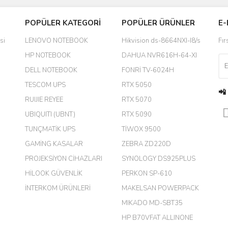
Bu ürüne ilk yorumu siz yapın!
POPÜLER KATEGORİ
POPÜLER ÜRÜNLER
E-
yanında hediye olarak bu alan
Yorum Yaz
si
LENOVO NOTEBOOK
Hikvision ds-8664NXI-I8/s
Fır
a daha hoş olurdu
HP NOTEBOOK
DAHUA NVR616H-64-XI
DELL NOTEBOOK
FONRİ TV-6024H
TESCOM UPS
RTX 5050
📲
RUIJIE REYEE
RTX 5070
UBIQUITI (UBNT)
RTX 5090
TUNÇMATİK UPS
TİWOX 9500
GAMİNG KASALAR
ZEBRA ZD220D
PROJEKSİYON CİHAZLARI
SYNOLOGY DS925PLUS
m.
HİLOOK GÜVENLİK
PERKON SP-610
İNTERKOM ÜRÜNLERİ
MAKELSAN POWERPACK
MIKADO MD-SBT35
harikaymış.
HP B70VFAT ALLINONE