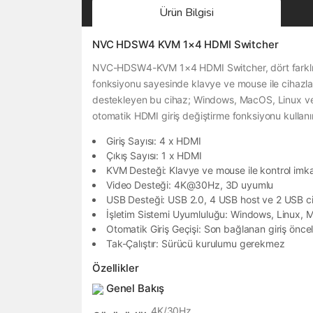
Ürün Bilgisi
NVC HDSW4 KVM 1×4 HDMI Switcher
NVC-HDSW4-KVM 1×4 HDMI Switcher, dört farklı HD
fonksiyonu sayesinde klavye ve mouse ile cihazlar
destekleyen bu cihaz; Windows, MacOS, Linux ve A
otomatik HDMI giriş değiştirme fonksiyonu kullanım
Giriş Sayısı: 4 x HDMI
Çıkış Sayısı: 1 x HDMI
KVM Desteği: Klavye ve mouse ile kontrol imk
Video Desteği: 4K@30Hz, 3D uyumlu
USB Desteği: USB 2.0, 4 USB host ve 2 USB c
İşletim Sistemi Uyumluluğu: Windows, Linux,
Otomatik Giriş Geçişi: Son bağlanan giriş önceli
Tak-Çalıştır: Sürücü kurulumu gerekmez
Özellikler
Genel Bakış
4K/30Hz