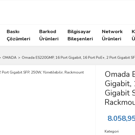
Baskı
Barkod
Bilgisayar
Network
K
Çözümleri
Ürünleri
Bileşenleri
Ürünleri
Ü
OMADA
Omada ES220GMP, 16 Port Gigabit, 16 Port PoE+, 2 Port Gigabit SF
Omada E
Gigabit,
Gigabit 
Rackmou
8.058,9
Kategori