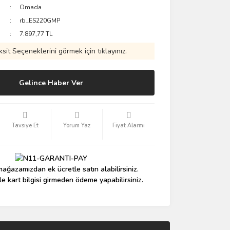
Omada
rb_ES220GMP
7.897,77 TL
ksit Seçeneklerini görmek için tıklayınız.
Gelince Haber Ver
Tavsiye Et
Yorum Yaz
Fiyat Alarmı
ağazamızdan ek ücretle satın alabilirsiniz.
le kart bilgisi girmeden ödeme yapabilirsiniz.