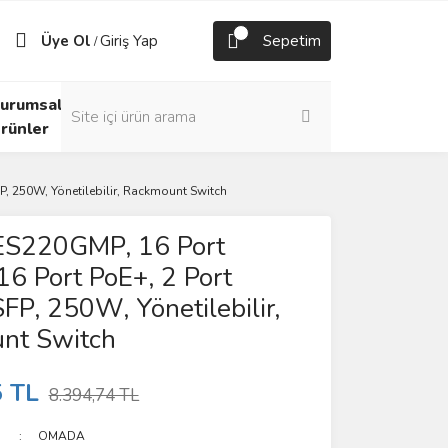
Üye Ol
Giriş Yap
Sepetim
/
urumsal
rünler
P, 250W, Yönetilebilir, Rackmount Switch
S220GMP, 16 Port
 16 Port PoE+, 2 Port
SFP, 250W, Yönetilebilir,
nt Switch
5 TL
8.394,74 TL
OMADA