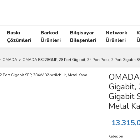
Baskı
Barkod
Bilgisayar
Network
K
Çözümleri
Ürünleri
Bileşenleri
Ürünleri
Ü
OMADA
OMADA ES228GMP, 28 Port Gigabit, 24 Port Poe+, 2 Port Gigabit SF
OMADA 
Gigabit,
Gigabit 
Metal K
13.315,
Kategori