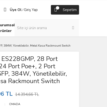
Üye Ol
Giriş Yap
Sepetim
/
urumsal
rünler
P, 384W, Yönetilebilir, Metal Kasa Rackmount Switch
ES228GMP, 28 Port
 24 Port Poe+, 2 Port
SFP, 384W, Yönetilebilir,
asa Rackmount Switch
06 TL
14.394,66 TL
OMADA