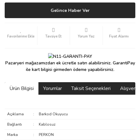
Gelince Haber Ver
Tavsiye Et
Yorum Yaz
Fiyat Alarmı
Pazaryeri mağazamızdan ek ücretle satın alabilirsiniz. GarantiPay
ile kart bilgisi girmeden ödeme yapabilirsiniz.
Ürün Bilgisi
Yorumlar
Taksit Seçenekleri
Alışveri
Açıklama
:
Barkod Okuyucu
Bağlantı
:
Kablosuz
Marka
:
PERKON