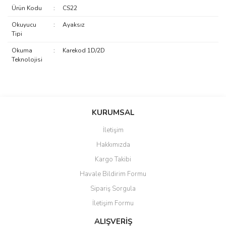
Ürün Kodu
:
CS22
Okuyucu
:
Ayaksız
Tipi
Okuma
:
Karekod 1D/2D
Teknolojisi
saolun
Bu ürüne ilk yorumu siz yapın!
Ü... D... | 20/07/2026
KURUMSAL
İletişim
6 adet ıp kamera aldım gayet
Yorum Yaz
Hakkımızda
güzel paketlenmiş ama yanında
hediye olarak bu alan kamera
Kargo Takibi
ile 24 izlenmektedir diye küçük
bir tabela olsa daha hoş
Havale Bildirim Formu
olurdu
Sipariş Sorgula
Barış Başaran | 04/07/2026
İletişim Formu
ALIŞVERİŞ
hızlı güvenli bir alışveriş oldu