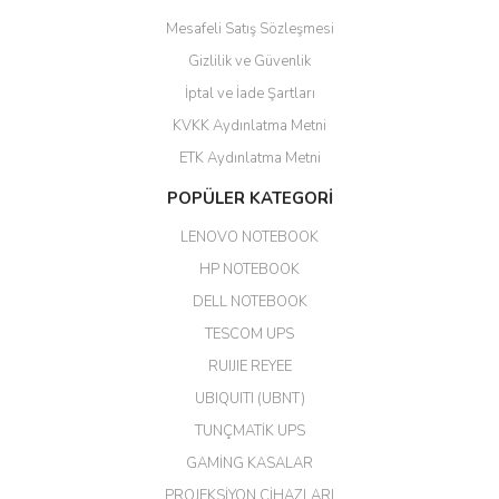
Mesafeli Satış Sözleşmesi
Yalçın Kaya | 20/06/2026
Gizlilik ve Güvenlik
GÜVENİLİR SİTE
İptal ve İade Şartları
KVKK Aydınlatma Metni
ahmet yiğit | 29/04/2026
ETK Aydınlatma Metni
Aldığım ürün kapalı kutu teslim
POPÜLER KATEGORİ
edildi. Teşekkür ederim.
LENOVO NOTEBOOK
GÜRKAN KETHÜDAOĞLU |
04/04/2026
HP NOTEBOOK
DELL NOTEBOOK
Kargo çok hızlı. Ertesi gün
TESCOM UPS
teslim. Dahua intercom da
harikaymış.
RUIJIE REYEE
UBIQUITI (UBNT)
M... N... | 09/02/2026
TUNÇMATİK UPS
Her şey için teşekkür ederim çok
GAMİNG KASALAR
kaliteli bir firmasınız çok kaliteli
PROJEKSİYON CİHAZLARI
ürün satıyorsunuz