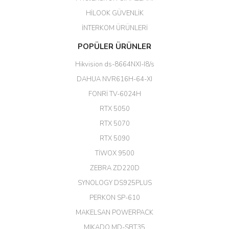
HİLOOK GÜVENLİK
Erdal Cingöz | 07/02/2026
İNTERKOM ÜRÜNLERİ
Başarılı. Bu vasıfta bir ürünü bu
POPÜLER ÜRÜNLER
kadar uygun fiyata bulabilmek
büyük şans. Güvenliticaret
Hikvision ds-8664NXI-I8/s
ekibine teşekkür ediyorum.
(HIKVISION DS-3E0326P-E/M(B)
DAHUA NVR616H-64-XI
24 Port Switch)
FONRİ TV-6024H
A... G... | 26/12/2025
RTX 5050
RTX 5070
Hızlı ve güvenli.
RTX 5090
EROL ÇAKMAK | 26/12/2025
TİWOX 9500
ZEBRA ZD220D
Hızlı teslimat uygun fiyat için
SYNOLOGY DS925PLUS
tşkler.
PERKON SP-610
M... T... | 23/12/2025
MAKELSAN POWERPACK
MIKADO MD-SBT35