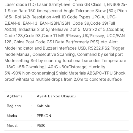
Laser diode (1D) Laser SafetyLevel China GB Class II, EN60825-
1 Scan Rate 150 times/second Angle Tolerance Skew }60‹; Pitch
}65‹; Roll }42‹ Resolution 4mil 1D Code Types UPC-A, UPC-
E,EAN-8, EAN-13, EAN-ISBN/ISSN, Code 39,Code 39(Full
ASCII), Industrial 2 of 5,Interleave 2 of 5, Matrix2 of 5,Codabar,
Code 128,Code 93,Code 11 MSI/Plessey,UK/Plessey, UCC/EAN
128, China Post Code,GS1 Data Bar(formerly RSS) etc. Alert
Mode Indicator and Buzzer Interfaces USB, RS232,PS2 Trigger
mode Manual, Consecutive Scanning, Command by serial port
Mode setting Set by scanning functional barcodes Temperature
-18‹C ~55‹Ciworkingj;-40‹C ~60‹Cistoragej Humidity
5%~90%iNon-condensingj Shield Materials ABS/PC+TPU Shock
proof withstand multiple drops from 2.0m to concrete surface
Açıklama
:
Ayaklı Barkod Okuyucu
Bağlantı
:
Kablolu
Marka
:
PERKON
Model
:
PS30