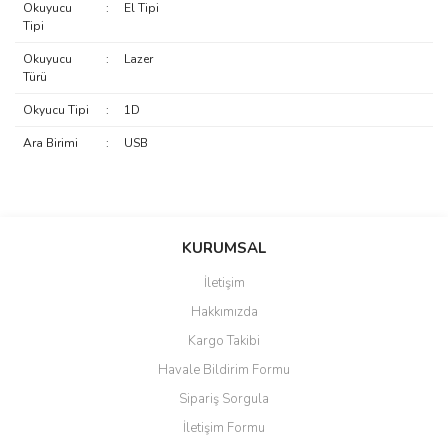
Okuyucu
:
El Tipi
Tipi
Okuyucu
:
Lazer
Türü
Okyucu Tipi
:
1D
Ara Birimi
:
USB
saolun
Bu ürüne ilk yorumu siz yapın!
Ü... D... | 20/07/2026
KURUMSAL
İletişim
6 adet ıp kamera aldım gayet
Yorum Yaz
Hakkımızda
güzel paketlenmiş ama yanında
hediye olarak bu alan kamera
Kargo Takibi
ile 24 izlenmektedir diye küçük
bir tabela olsa daha hoş
Havale Bildirim Formu
olurdu
Sipariş Sorgula
Barış Başaran | 04/07/2026
İletişim Formu