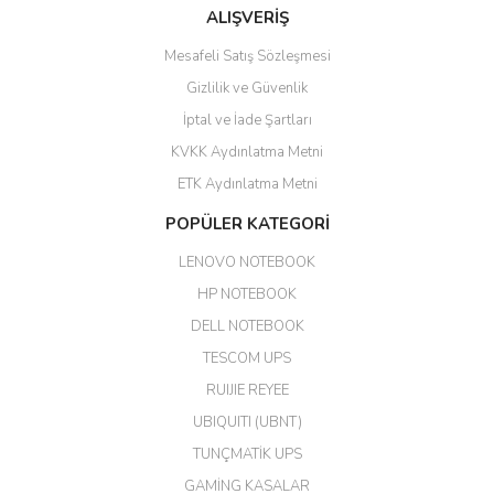
ALIŞVERİŞ
hızlı güvenli bir alışveriş oldu
Mesafeli Satış Sözleşmesi
Yalçın Kaya | 20/06/2026
Gizlilik ve Güvenlik
GÜVENİLİR SİTE
İptal ve İade Şartları
KVKK Aydınlatma Metni
ahmet yiğit | 29/04/2026
ETK Aydınlatma Metni
Aldığım ürün kapalı kutu teslim
POPÜLER KATEGORİ
edildi. Teşekkür ederim.
LENOVO NOTEBOOK
GÜRKAN KETHÜDAOĞLU |
04/04/2026
HP NOTEBOOK
DELL NOTEBOOK
Kargo çok hızlı. Ertesi gün
TESCOM UPS
teslim. Dahua intercom da
harikaymış.
RUIJIE REYEE
UBIQUITI (UBNT)
M... N... | 09/02/2026
TUNÇMATİK UPS
Her şey için teşekkür ederim çok
GAMİNG KASALAR