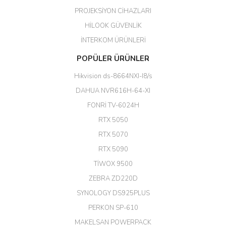
kaliteli bir firmasınız çok kaliteli
PROJEKSİYON CİHAZLARI
ürün satıyorsunuz
HİLOOK GÜVENLİK
Erdal Cingöz | 07/02/2026
İNTERKOM ÜRÜNLERİ
Başarılı. Bu vasıfta bir ürünü bu
POPÜLER ÜRÜNLER
kadar uygun fiyata bulabilmek
büyük şans. Güvenliticaret
Hikvision ds-8664NXI-I8/s
ekibine teşekkür ediyorum.
(HIKVISION DS-3E0326P-E/M(B)
DAHUA NVR616H-64-XI
24 Port Switch)
FONRİ TV-6024H
A... G... | 26/12/2025
RTX 5050
RTX 5070
Hızlı ve güvenli.
RTX 5090
EROL ÇAKMAK | 26/12/2025
TİWOX 9500
ZEBRA ZD220D
Hızlı teslimat uygun fiyat için
SYNOLOGY DS925PLUS
tşkler.
PERKON SP-610
M... T... | 23/12/2025
MAKELSAN POWERPACK