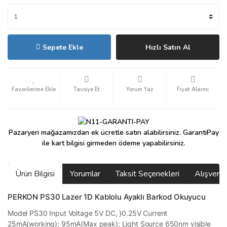
Sepete Ekle
Hızlı Satın Al
Tavsiye Et
Yorum Yaz
Fiyat Alarmı
Pazaryeri mağazamızdan ek ücretle satın alabilirsiniz. GarantiPay
ile kart bilgisi girmeden ödeme yapabilirsiniz.
Ürün Bilgisi
Yorumlar
Taksit Seçenekleri
Alışveri
PERKON PS30 Lazer 1D Kablolu Ayaklı Barkod Okuyucu
Model PS30 Input Voltage 5V DC, }0.25V Current
25mA(working); 95mA(Max peak); Light Source 650nm visible