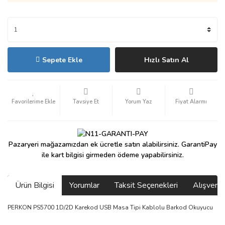
Sepete Ekle
Hızlı Satın Al
Tavsiye Et
Yorum Yaz
Fiyat Alarmı
Pazaryeri mağazamızdan ek ücretle satın alabilirsiniz. GarantiPay
ile kart bilgisi girmeden ödeme yapabilirsiniz.
Ürün Bilgisi
Yorumlar
Taksit Seçenekleri
Alışveri
PERKON PS5700 1D/2D Karekod USB Masa Tipi Kablolu Barkod Okuyucu