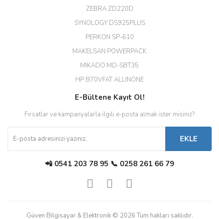
ZEBRA ZD220D
Hızlı teslimat uygun fiyat için
SYNOLOGY DS925PLUS
tşkler.
PERKON SP-610
M... T... | 23/12/2025
MAKELSAN POWERPACK
MIKADO MD-SBT35
Deneyimini Paylaş
Diğer yorumları göster
HP B70VFAT ALLINONE
E-Bültene Kayıt Ol!
Fırsatlar ve kampanyalarla ilgili e-posta almak ister misiniz?
EKLE
📲 0541 203 78 95 📞 0258 261 66 79
Güven Bilgisayar & Elektronik © 2026 Tüm hakları saklıdır.