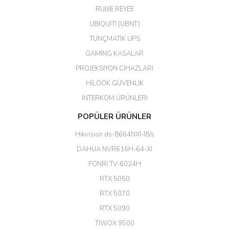
harikaymış.
RUIJIE REYEE
UBIQUITI (UBNT)
M... N... | 09/02/2026
TUNÇMATİK UPS
Her şey için teşekkür ederim çok
GAMİNG KASALAR
kaliteli bir firmasınız çok kaliteli
PROJEKSİYON CİHAZLARI
ürün satıyorsunuz
HİLOOK GÜVENLİK
Erdal Cingöz | 07/02/2026
İNTERKOM ÜRÜNLERİ
Başarılı. Bu vasıfta bir ürünü bu
POPÜLER ÜRÜNLER
kadar uygun fiyata bulabilmek
büyük şans. Güvenliticaret
Hikvision ds-8664NXI-I8/s
ekibine teşekkür ediyorum.
(HIKVISION DS-3E0326P-E/M(B)
DAHUA NVR616H-64-XI
24 Port Switch)
FONRİ TV-6024H
A... G... | 26/12/2025
RTX 5050
RTX 5070
Hızlı ve güvenli.
RTX 5090
EROL ÇAKMAK | 26/12/2025
TİWOX 9500