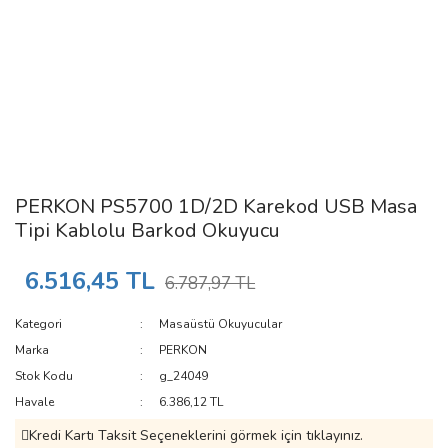
PERKON PS5700 1D/2D Karekod USB Masa
Tipi Kablolu Barkod Okuyucu
6.516,45 TL
6.787,97 TL
Kategori
Masaüstü Okuyucular
Marka
PERKON
Stok Kodu
g_24049
Havale
6.386,12 TL
Kredi Kartı Taksit Seçeneklerini görmek için tıklayınız.