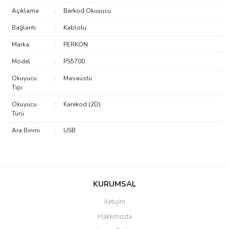
Açıklama
:
Barkod Okuyucu
Bağlantı
:
Kablolu
Marka
:
PERKON
Model
:
PS5700
Okuyucu
:
Masaüstü
Tipi
Okuyucu
:
Karekod (2D)
Türü
Ara Birimi
:
USB
saolun
Bu ürüne ilk yorumu siz yapın!
Ü... D... | 20/07/2026
KURUMSAL
İletişim
6 adet ıp kamera aldım gayet
Yorum Yaz
Hakkımızda
güzel paketlenmiş ama yanında
hediye olarak bu alan kamera