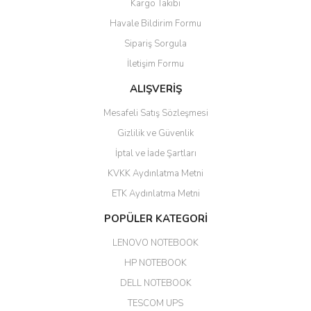
Kargo Takibi
ile 24 izlenmektedir diye küçük
bir tabela olsa daha hoş
Havale Bildirim Formu
olurdu
Sipariş Sorgula
Barış Başaran | 04/07/2026
İletişim Formu
ALIŞVERİŞ
hızlı güvenli bir alışveriş oldu
Mesafeli Satış Sözleşmesi
Yalçın Kaya | 20/06/2026
Gizlilik ve Güvenlik
GÜVENİLİR SİTE
İptal ve İade Şartları
KVKK Aydınlatma Metni
ahmet yiğit | 29/04/2026
ETK Aydınlatma Metni
Aldığım ürün kapalı kutu teslim
POPÜLER KATEGORİ
edildi. Teşekkür ederim.
LENOVO NOTEBOOK
GÜRKAN KETHÜDAOĞLU |
04/04/2026
HP NOTEBOOK
DELL NOTEBOOK
Kargo çok hızlı. Ertesi gün
TESCOM UPS
teslim. Dahua intercom da