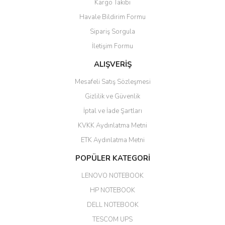
Kargo Takibi
ile 24 izlenmektedir diye küçük
bir tabela olsa daha hoş
Havale Bildirim Formu
olurdu
Sipariş Sorgula
Barış Başaran | 04/07/2026
İletişim Formu
ALIŞVERİŞ
hızlı güvenli bir alışveriş oldu
Mesafeli Satış Sözleşmesi
Yalçın Kaya | 20/06/2026
Gizlilik ve Güvenlik
GÜVENİLİR SİTE
İptal ve İade Şartları
KVKK Aydınlatma Metni
ahmet yiğit | 29/04/2026
ETK Aydınlatma Metni
Aldığım ürün kapalı kutu teslim
POPÜLER KATEGORİ
edildi. Teşekkür ederim.
LENOVO NOTEBOOK
GÜRKAN KETHÜDAOĞLU |
04/04/2026
HP NOTEBOOK
DELL NOTEBOOK
Kargo çok hızlı. Ertesi gün
TESCOM UPS
teslim. Dahua intercom da