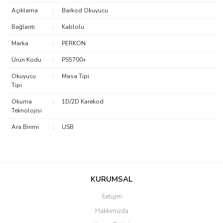
Açıklama
:
Barkod Okuyucu
Bağlantı
:
Kablolu
Marka
:
PERKON
Ürün Kodu
:
PS5700+
Okuyucu
:
Masa Tipi
Tipi
Okuma
:
1D/2D Karekod
Teknolojisi
Ara Birimi
:
USB
saolun
Bu ürüne ilk yorumu siz yapın!
Ü... D... | 20/07/2026
KURUMSAL
İletişim
6 adet ıp kamera aldım gayet
Yorum Yaz
Hakkımızda
güzel paketlenmiş ama yanında
hediye olarak bu alan kamera