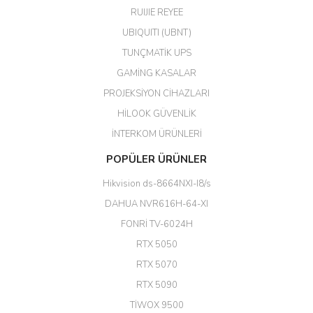
harikaymış.
RUIJIE REYEE
UBIQUITI (UBNT)
M... N... | 09/02/2026
TUNÇMATİK UPS
Her şey için teşekkür ederim çok
GAMİNG KASALAR
kaliteli bir firmasınız çok kaliteli
PROJEKSİYON CİHAZLARI
ürün satıyorsunuz
HİLOOK GÜVENLİK
Erdal Cingöz | 07/02/2026
İNTERKOM ÜRÜNLERİ
Başarılı. Bu vasıfta bir ürünü bu
POPÜLER ÜRÜNLER
kadar uygun fiyata bulabilmek
büyük şans. Güvenliticaret
Hikvision ds-8664NXI-I8/s
ekibine teşekkür ediyorum.
(HIKVISION DS-3E0326P-E/M(B)
DAHUA NVR616H-64-XI
24 Port Switch)
FONRİ TV-6024H
A... G... | 26/12/2025
RTX 5050
RTX 5070
Hızlı ve güvenli.
RTX 5090
EROL ÇAKMAK | 26/12/2025
TİWOX 9500