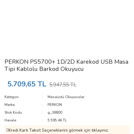
PERKON PS5700+ 1D/2D Karekod USB Masa
Tipi Kablolu Barkod Okuyucu
5.709,65 TL
5.947,55 TL
Kategori
Masaüstü Okuyucular
Marka
PERKON
Stok Kodu
g_38800
Havale
5.595,46 TL
Kredi Kartı Taksit Seçeneklerini görmek için tıklayınız.