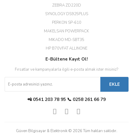
ZEBRA ZD220D
Hızlı teslimat uygun fiyat için
SYNOLOGY DS925PLUS
tşkler.
PERKON SP-610
M... T... | 23/12/2025
MAKELSAN POWERPACK
MIKADO MD-SBT35
Deneyimini Paylaş
Diğer yorumları göster
HP B70VFAT ALLINONE
E-Bültene Kayıt Ol!
Fırsatlar ve kampanyalarla ilgili e-posta almak ister misiniz?
EKLE
📲 0541 203 78 95 📞 0258 261 66 79
Güven Bilgisayar & Elektronik © 2026 Tüm hakları saklıdır.