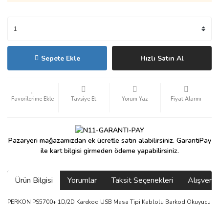
Sepete Ekle
Hızlı Satın Al
Tavsiye Et
Yorum Yaz
Fiyat Alarmı
Pazaryeri mağazamızdan ek ücretle satın alabilirsiniz. GarantiPay
ile kart bilgisi girmeden ödeme yapabilirsiniz.
Ürün Bilgisi
Yorumlar
Taksit Seçenekleri
Alışveri
PERKON PS5700+ 1D/2D Karekod USB Masa Tipi Kablolu Barkod Okuyucu