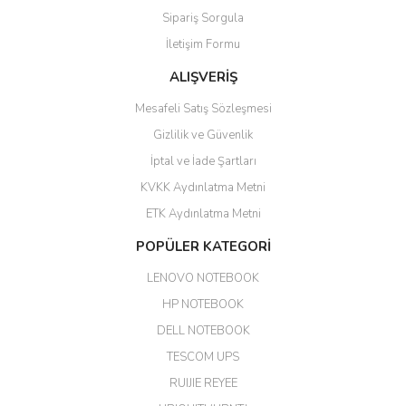
olurdu
Sipariş Sorgula
Barış Başaran | 04/07/2026
İletişim Formu
ALIŞVERİŞ
hızlı güvenli bir alışveriş oldu
Mesafeli Satış Sözleşmesi
Yalçın Kaya | 20/06/2026
Gizlilik ve Güvenlik
GÜVENİLİR SİTE
İptal ve İade Şartları
KVKK Aydınlatma Metni
ahmet yiğit | 29/04/2026
ETK Aydınlatma Metni
Aldığım ürün kapalı kutu teslim
POPÜLER KATEGORİ
edildi. Teşekkür ederim.
LENOVO NOTEBOOK
GÜRKAN KETHÜDAOĞLU |
04/04/2026
HP NOTEBOOK
DELL NOTEBOOK
Kargo çok hızlı. Ertesi gün
TESCOM UPS
teslim. Dahua intercom da
harikaymış.
RUIJIE REYEE