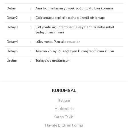
Detay
:
Ana bölme kısmı yüksek yoğunluklu Eva koruma
Detay2
:
Çok amaçlı ceplerle daha düzenli bir iç yapı
Detay3
:
Çift yönlü açılır fermuar ile eşyalarınızı daha rahat
yerleştirme imkanı
Detay4
:
Lüks metal Plm aksesuarlar
Detay5
:
Taşıma kolaylığı sağlayan kumaştan tutma kulbu
Üretim
:
Türkiye'de üretilmiştir
saolun
Bu ürüne ilk yorumu siz yapın!
Ü... D... | 20/07/2026
KURUMSAL
İletişim
6 adet ıp kamera aldım gayet
Yorum Yaz
Hakkımızda
güzel paketlenmiş ama yanında
hediye olarak bu alan kamera
Kargo Takibi
ile 24 izlenmektedir diye küçük
bir tabela olsa daha hoş
Havale Bildirim Formu