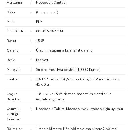
Açıklama
:
Notebook Çantası
Diğer
:
(Canyoncase)
Marka
:
PLM
Ürün Kodu
:
001.015.082.034
Boyut
:
15.6"
Garanti
:
Üretim hatalarına karşı 2 Yıl garanti
Renk
:
Lacivert
Materyal
:
Su geçirmez, Eva destekli 1900D Kumaş
Ebatlar
:
13-14 " model : 26,5 x 36 x 6 cm, 15.6" model : 32 x
41 x 6 cm
Uygun
:
13", 14" ve 15.6" ebatına kadar tüm cihazlar ile
Boyutlar
uyumlu ölçülerde
Uyumlu
:
Notebook, Tablet, Macbook ve Ultrabook için uyumlu
Olduğu
Cihazlar
Bölmeler
:
1 Ana bölme ve 1 ön bölme olmak üzere 2 bölmeli