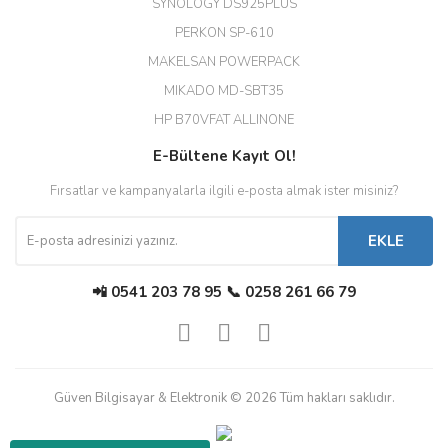
SYNOLOGY DS925PLUS
tşkler.
PERKON SP-610
M... T... | 23/12/2025
MAKELSAN POWERPACK
MIKADO MD-SBT35
Deneyimini Paylaş
Diğer yorumları göster
HP B70VFAT ALLINONE
E-Bültene Kayıt Ol!
Fırsatlar ve kampanyalarla ilgili e-posta almak ister misiniz?
EKLE
📲 0541 203 78 95 📞 0258 261 66 79
Güven Bilgisayar & Elektronik © 2026 Tüm hakları saklıdır.