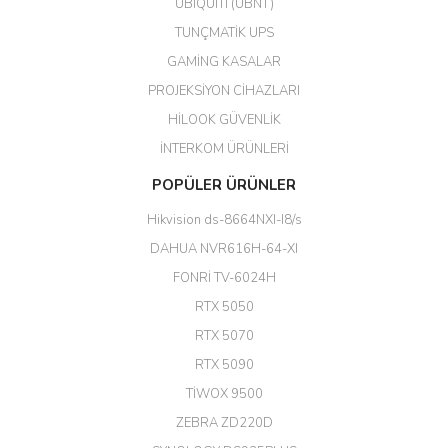
UBIQUITI (UBNT)
M... N... | 09/02/2026
TUNÇMATİK UPS
Her şey için teşekkür ederim çok
GAMİNG KASALAR
kaliteli bir firmasınız çok kaliteli
PROJEKSİYON CİHAZLARI
ürün satıyorsunuz
HİLOOK GÜVENLİK
Erdal Cingöz | 07/02/2026
İNTERKOM ÜRÜNLERİ
Başarılı. Bu vasıfta bir ürünü bu
POPÜLER ÜRÜNLER
kadar uygun fiyata bulabilmek
büyük şans. Güvenliticaret
Hikvision ds-8664NXI-I8/s
ekibine teşekkür ediyorum.
(HIKVISION DS-3E0326P-E/M(B)
DAHUA NVR616H-64-XI
24 Port Switch)
FONRİ TV-6024H
A... G... | 26/12/2025
RTX 5050
RTX 5070
Hızlı ve güvenli.
RTX 5090
EROL ÇAKMAK | 26/12/2025
TİWOX 9500
ZEBRA ZD220D
Hızlı teslimat uygun fiyat için