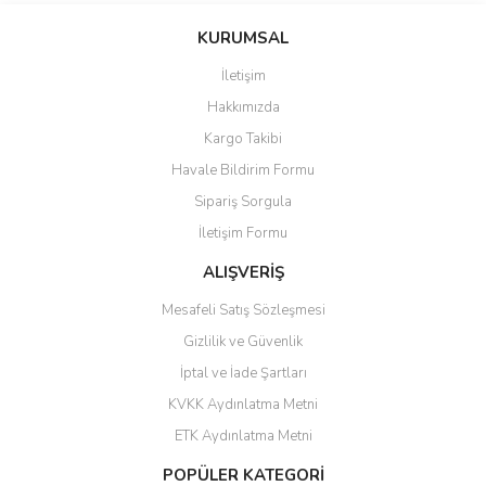
Bu ürüne ilk yorumu siz yapın!
Ü... D... | 20/07/2026
KURUMSAL
İletişim
6 adet ıp kamera aldım gayet
Yorum Yaz
Hakkımızda
güzel paketlenmiş ama yanında
hediye olarak bu alan kamera
Kargo Takibi
ile 24 izlenmektedir diye küçük
bir tabela olsa daha hoş
Havale Bildirim Formu
olurdu
Sipariş Sorgula
Barış Başaran | 04/07/2026
İletişim Formu
ALIŞVERİŞ
hızlı güvenli bir alışveriş oldu
Mesafeli Satış Sözleşmesi
Yalçın Kaya | 20/06/2026
Gizlilik ve Güvenlik
GÜVENİLİR SİTE
İptal ve İade Şartları
KVKK Aydınlatma Metni
ahmet yiğit | 29/04/2026
ETK Aydınlatma Metni
Aldığım ürün kapalı kutu teslim
POPÜLER KATEGORİ
edildi. Teşekkür ederim.