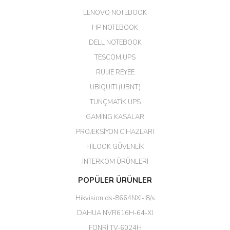
LENOVO NOTEBOOK
GÜRKAN KETHÜDAOĞLU |
04/04/2026
HP NOTEBOOK
DELL NOTEBOOK
Kargo çok hızlı. Ertesi gün
TESCOM UPS
teslim. Dahua intercom da
harikaymış.
RUIJIE REYEE
UBIQUITI (UBNT)
M... N... | 09/02/2026
TUNÇMATİK UPS
Her şey için teşekkür ederim çok
GAMİNG KASALAR
kaliteli bir firmasınız çok kaliteli
PROJEKSİYON CİHAZLARI
ürün satıyorsunuz
HİLOOK GÜVENLİK
Erdal Cingöz | 07/02/2026
İNTERKOM ÜRÜNLERİ
Başarılı. Bu vasıfta bir ürünü bu
POPÜLER ÜRÜNLER
kadar uygun fiyata bulabilmek
büyük şans. Güvenliticaret
Hikvision ds-8664NXI-I8/s
ekibine teşekkür ediyorum.
(HIKVISION DS-3E0326P-E/M(B)
DAHUA NVR616H-64-XI
24 Port Switch)
FONRİ TV-6024H