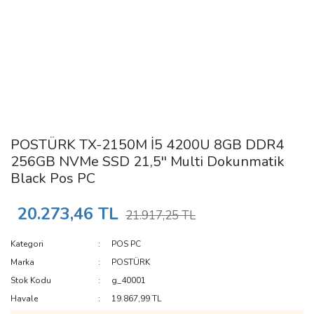
POSTÜRK TX-2150M İ5 4200U 8GB DDR4
256GB NVMe SSD 21,5'' Multi Dokunmatik
Black Pos PC
20.273,46 TL
21.917,25 TL
Kategori
POS PC
Marka
POSTÜRK
Stok Kodu
g_40001
Havale
19.867,99 TL