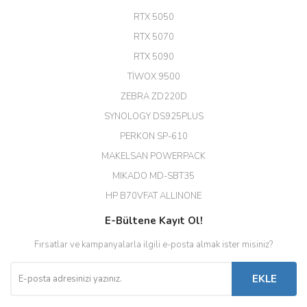
A... G... | 26/12/2025
RTX 5050
RTX 5070
Hızlı ve güvenli.
RTX 5090
EROL ÇAKMAK | 26/12/2025
TİWOX 9500
ZEBRA ZD220D
Hızlı teslimat uygun fiyat için
SYNOLOGY DS925PLUS
tşkler.
PERKON SP-610
M... T... | 23/12/2025
MAKELSAN POWERPACK
MIKADO MD-SBT35
Deneyimini Paylaş
Diğer yorumları göster
HP B70VFAT ALLINONE
E-Bültene Kayıt Ol!
Fırsatlar ve kampanyalarla ilgili e-posta almak ister misiniz?
EKLE