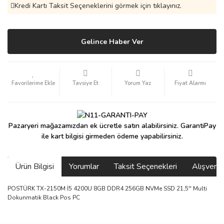
Kredi Kartı Taksit Seçeneklerini görmek için tıklayınız.
Gelince Haber Ver
Tavsiye Et
Yorum Yaz
Fiyat Alarmı
Pazaryeri mağazamızdan ek ücretle satın alabilirsiniz. GarantiPay
ile kart bilgisi girmeden ödeme yapabilirsiniz.
Ürün Bilgisi
Yorumlar
Taksit Seçenekleri
Alışveri
POSTÜRK TX-2150M İ5 4200U 8GB DDR4 256GB NVMe SSD 21,5'' Multi
Dokunmatik Black Pos PC
saolun