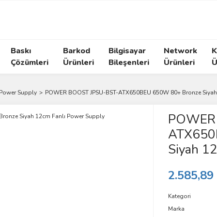
Baskı
Barkod
Bilgisayar
Network
K
Çözümleri
Ürünleri
Bileşenleri
Ürünleri
Ü
Power Supply
POWER BOOST JPSU-BST-ATX650BEU 650W 80+ Bronze Siyah 
POWER 
ATX650
Siyah 1
2.585,89
Kategori
Marka