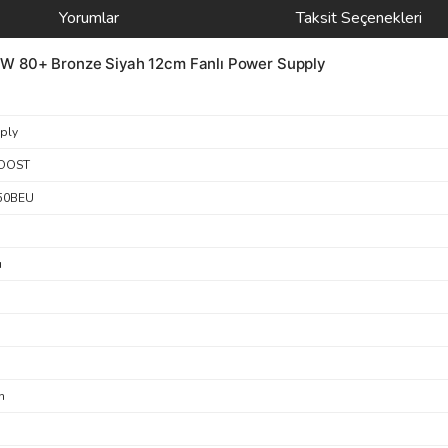
Yorumlar
Taksit Seçenekleri
0+ Bronze Siyah 12cm Fanlı Power Supply
ply
OOST
50BEU
ı
n