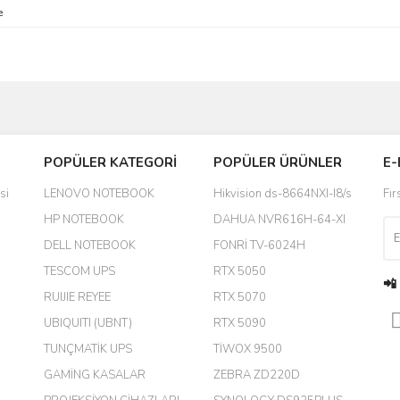
e
Bu ürüne ilk yorumu siz yapın!
POPÜLER KATEGORİ
POPÜLER ÜRÜNLER
E-
yanında hediye olarak bu alan
Yorum Yaz
si
LENOVO NOTEBOOK
Hikvision ds-8664NXI-I8/s
Fır
a daha hoş olurdu
HP NOTEBOOK
DAHUA NVR616H-64-XI
DELL NOTEBOOK
FONRİ TV-6024H
TESCOM UPS
RTX 5050
📲
RUIJIE REYEE
RTX 5070
UBIQUITI (UBNT)
RTX 5090
TUNÇMATİK UPS
TİWOX 9500
GAMİNG KASALAR
ZEBRA ZD220D