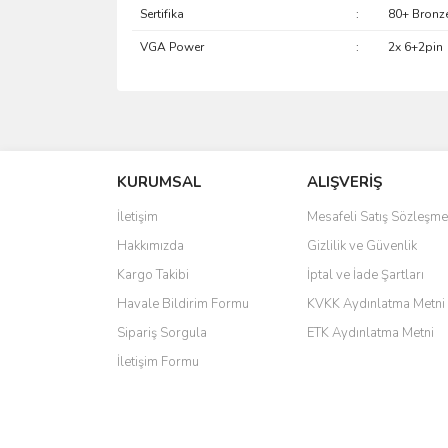
Sertifika
:
80+ Bronz
VGA Power
:
2x 6+2pin
saolun
Ü... D... | 20/07/2026
KURUMSAL
ALIŞVERİŞ
6 adet ıp kamera aldım gayet güzel paketlenmiş ama 
İletişim
Mesafeli Satış Sözleşme
kamera ile 24 izlenmektedir diye küçük bir tabela ols
Hakkımızda
Gizlilik ve Güvenlik
Barış Başaran | 04/07/2026
Kargo Takibi
İptal ve İade Şartları
hızlı güvenli bir alışveriş oldu
Havale Bildirim Formu
KVKK Aydınlatma Metni
Sipariş Sorgula
ETK Aydınlatma Metni
Yalçın Kaya | 20/06/2026
İletişim Formu
GÜVENİLİR SİTE
ahmet yiğit | 29/04/2026