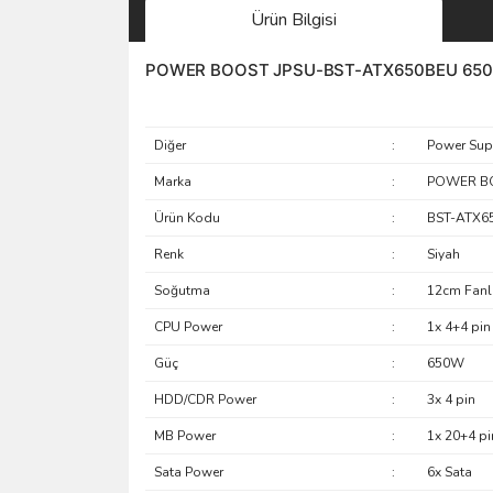
Ürün Bilgisi
POWER BOOST JPSU-BST-ATX650BEU 650W 8
Diğer
:
Power Sup
Marka
:
POWER B
Ürün Kodu
:
BST-ATX6
Renk
:
Siyah
Soğutma
:
12cm Fanl
CPU Power
:
1x 4+4 pin
Güç
:
650W
HDD/CDR Power
:
3x 4 pin
MB Power
:
1x 20+4 pi
Sata Power
:
6x Sata