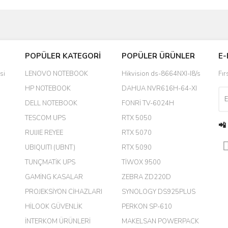
Bu ürüne ilk yorumu siz yapın!
POPÜLER KATEGORİ
POPÜLER ÜRÜNLER
E-
yanında hediye olarak bu alan
Yorum Yaz
si
LENOVO NOTEBOOK
Hikvision ds-8664NXI-I8/s
Fır
a daha hoş olurdu
HP NOTEBOOK
DAHUA NVR616H-64-XI
DELL NOTEBOOK
FONRİ TV-6024H
TESCOM UPS
RTX 5050
📲
RUIJIE REYEE
RTX 5070
UBIQUITI (UBNT)
RTX 5090
TUNÇMATİK UPS
TİWOX 9500
GAMİNG KASALAR
ZEBRA ZD220D
PROJEKSİYON CİHAZLARI
SYNOLOGY DS925PLUS
m.
HİLOOK GÜVENLİK
PERKON SP-610
İNTERKOM ÜRÜNLERİ
MAKELSAN POWERPACK