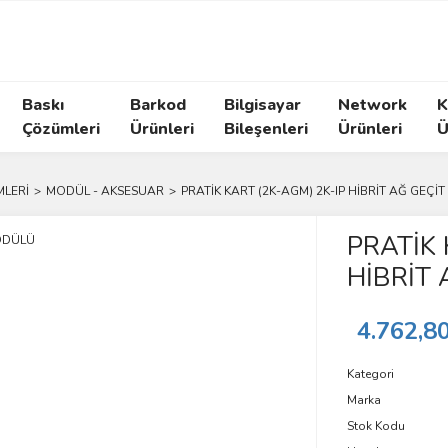
Baskı
Barkod
Bilgisayar
Network
K
Çözümleri
Ürünleri
Bileşenleri
Ürünleri
Ü
MLERİ
MODÜL - AKSESUAR
PRATİK KART (2K-AGM) 2K-IP HİBRİT AĞ GEÇ
PRATİK 
HİBRİT
4.762,8
Kategori
Marka
Stok Kodu