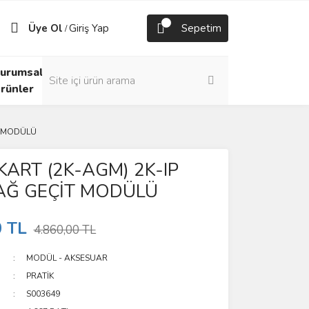
Üye Ol
Giriş Yap
Sepetim
/
urumsal
rünler
İT MODÜLÜ
KART (2K-AGM) 2K-IP
 AĞ GEÇİT MODÜLÜ
0 TL
4.860,00 TL
MODÜL - AKSESUAR
PRATİK
S003649