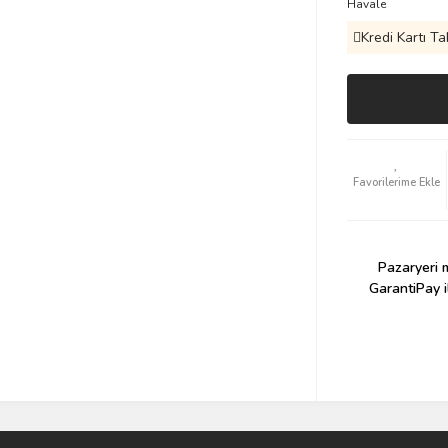
Havale
Kredi Kartı Ta
Pazaryeri m
GarantiPay i