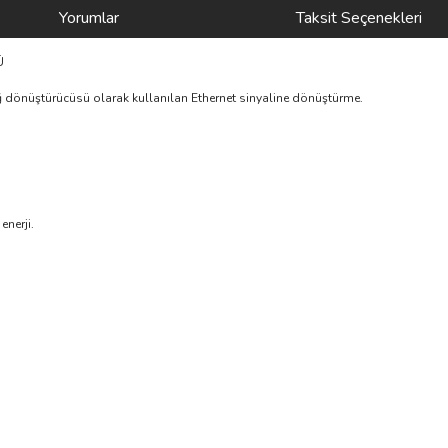
Yorumlar
Taksit Seçenekleri
Ü
ağ dönüştürücüsü olarak kullanılan Ethernet sinyaline dönüştürme.
enerji.