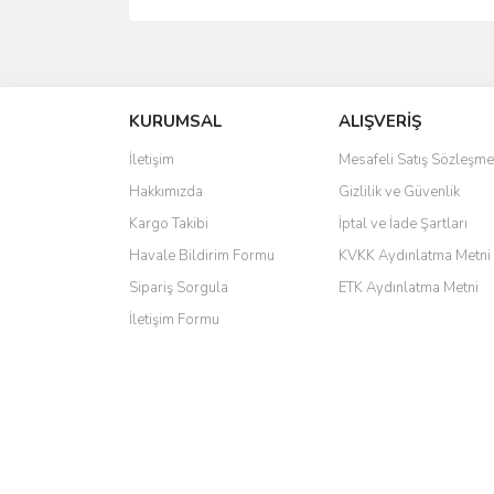
saolun
Ü... D... | 20/07/2026
KURUMSAL
ALIŞVERİŞ
6 adet ıp kamera aldım gayet güzel paketlenmiş ama 
İletişim
Mesafeli Satış Sözleşme
kamera ile 24 izlenmektedir diye küçük bir tabela ols
Hakkımızda
Gizlilik ve Güvenlik
Barış Başaran | 04/07/2026
Kargo Takibi
İptal ve İade Şartları
hızlı güvenli bir alışveriş oldu
Havale Bildirim Formu
KVKK Aydınlatma Metni
Sipariş Sorgula
ETK Aydınlatma Metni
Yalçın Kaya | 20/06/2026
İletişim Formu
GÜVENİLİR SİTE
ahmet yiğit | 29/04/2026
Aldığım ürün kapalı kutu teslim edildi. Teşekkür ederi
GÜRKAN KETHÜDAOĞLU | 04/04/2026