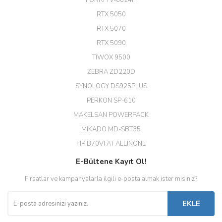
FONRİ TV-6024H
A... G... | 26/12/2025
RTX 5050
RTX 5070
Hızlı ve güvenli.
RTX 5090
EROL ÇAKMAK | 26/12/2025
TİWOX 9500
ZEBRA ZD220D
Hızlı teslimat uygun fiyat için
SYNOLOGY DS925PLUS
tşkler.
PERKON SP-610
M... T... | 23/12/2025
MAKELSAN POWERPACK
MIKADO MD-SBT35
Deneyimini Paylaş
Diğer yorumları göster
HP B70VFAT ALLINONE
E-Bültene Kayıt Ol!
Fırsatlar ve kampanyalarla ilgili e-posta almak ister misiniz?
EKLE