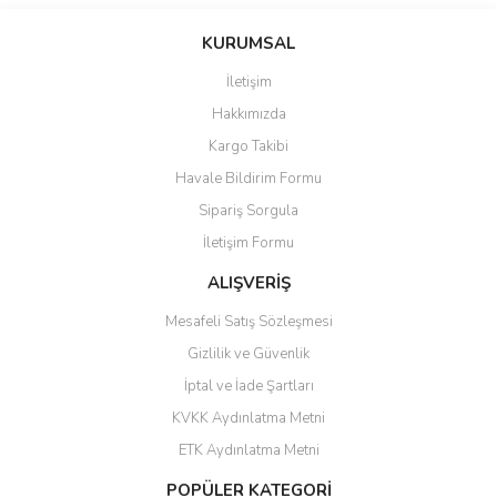
saolun
Bu ürüne ilk yorumu siz yapın!
Ü... D... | 20/07/2026
KURUMSAL
İletişim
6 adet ıp kamera aldım gayet
Yorum Yaz
Hakkımızda
güzel paketlenmiş ama yanında
hediye olarak bu alan kamera
Kargo Takibi
ile 24 izlenmektedir diye küçük
bir tabela olsa daha hoş
Havale Bildirim Formu
olurdu
Sipariş Sorgula
Barış Başaran | 04/07/2026
İletişim Formu
ALIŞVERİŞ
hızlı güvenli bir alışveriş oldu
Mesafeli Satış Sözleşmesi
Yalçın Kaya | 20/06/2026
Gizlilik ve Güvenlik
GÜVENİLİR SİTE
İptal ve İade Şartları
KVKK Aydınlatma Metni
ahmet yiğit | 29/04/2026
ETK Aydınlatma Metni
Aldığım ürün kapalı kutu teslim
POPÜLER KATEGORİ