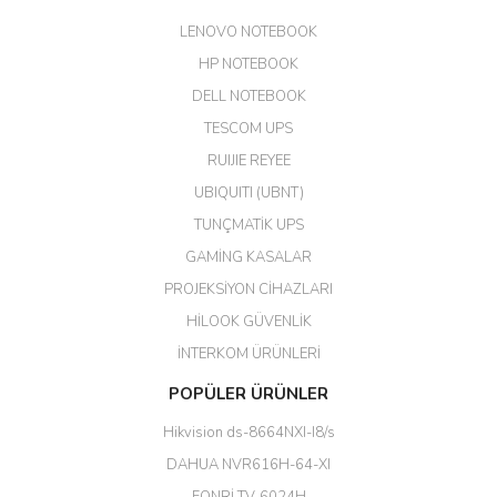
edildi. Teşekkür ederim.
LENOVO NOTEBOOK
GÜRKAN KETHÜDAOĞLU |
04/04/2026
HP NOTEBOOK
DELL NOTEBOOK
Kargo çok hızlı. Ertesi gün
TESCOM UPS
teslim. Dahua intercom da
harikaymış.
RUIJIE REYEE
UBIQUITI (UBNT)
M... N... | 09/02/2026
TUNÇMATİK UPS
Her şey için teşekkür ederim çok
GAMİNG KASALAR
kaliteli bir firmasınız çok kaliteli
PROJEKSİYON CİHAZLARI
ürün satıyorsunuz
HİLOOK GÜVENLİK
Erdal Cingöz | 07/02/2026
İNTERKOM ÜRÜNLERİ
Başarılı. Bu vasıfta bir ürünü bu
POPÜLER ÜRÜNLER
kadar uygun fiyata bulabilmek
büyük şans. Güvenliticaret
Hikvision ds-8664NXI-I8/s
ekibine teşekkür ediyorum.
(HIKVISION DS-3E0326P-E/M(B)
DAHUA NVR616H-64-XI
24 Port Switch)