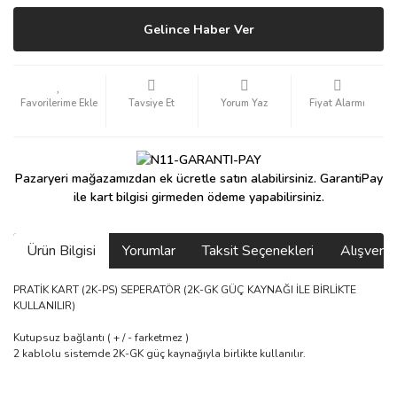
Gelince Haber Ver
Tavsiye Et
Yorum Yaz
Fiyat Alarmı
Pazaryeri mağazamızdan ek ücretle satın alabilirsiniz. GarantiPay
ile kart bilgisi girmeden ödeme yapabilirsiniz.
Ürün Bilgisi
Yorumlar
Taksit Seçenekleri
Alışveri
PRATİK KART (2K-PS) SEPERATÖR (2K-GK GÜÇ KAYNAĞI İLE BİRLİKTE
KULLANILIR)
Kutupsuz bağlantı ( + / - farketmez )
2 kablolu sistemde 2K-GK güç kaynağıyla birlikte kullanılır.