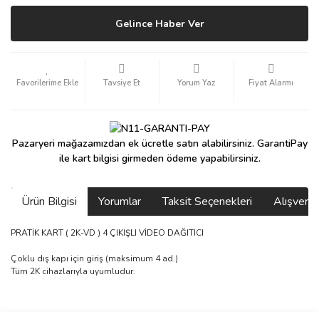
Gelince Haber Ver
Tavsiye Et
Yorum Yaz
Fiyat Alarmı
Pazaryeri mağazamızdan ek ücretle satın alabilirsiniz. GarantiPay
ile kart bilgisi girmeden ödeme yapabilirsiniz.
Ürün Bilgisi
Yorumlar
Taksit Seçenekleri
Alışveri
PRATİK KART ( 2K-VD ) 4 ÇIKIŞLI VİDEO DAĞITICI
Çoklu dış kapı için giriş (maksimum 4 ad.)
Tüm 2K cihazlarıyla uyumludur.
saolun