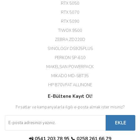
A... G... | 26/12/2025
RTX 5050
RTX 5070
Hızlı ve güvenli.
RTX 5090
EROL ÇAKMAK | 26/12/2025
TİWOX 9500
ZEBRA ZD220D
Hızlı teslimat uygun fiyat için
SYNOLOGY DS925PLUS
tşkler.
PERKON SP-610
M... T... | 23/12/2025
MAKELSAN POWERPACK
MIKADO MD-SBT35
Deneyimini Paylaş
Diğer yorumları göster
HP B70VFAT ALLINONE
E-Bültene Kayıt Ol!
Fırsatlar ve kampanyalarla ilgili e-posta almak ister misiniz?
EKLE
📲 0541 203 78 95 📞 0258 261 66 79