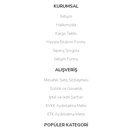
Bu ürüne ilk yorumu siz yapın!
Ü... D... | 20/07/2026
KURUMSAL
İletişim
6 adet ıp kamera aldım gayet
Yorum Yaz
Hakkımızda
güzel paketlenmiş ama yanında
hediye olarak bu alan kamera
Kargo Takibi
ile 24 izlenmektedir diye küçük
bir tabela olsa daha hoş
Havale Bildirim Formu
olurdu
Sipariş Sorgula
Barış Başaran | 04/07/2026
İletişim Formu
ALIŞVERİŞ
hızlı güvenli bir alışveriş oldu
Mesafeli Satış Sözleşmesi
Yalçın Kaya | 20/06/2026
Gizlilik ve Güvenlik
GÜVENİLİR SİTE
İptal ve İade Şartları
KVKK Aydınlatma Metni
ahmet yiğit | 29/04/2026
ETK Aydınlatma Metni
Aldığım ürün kapalı kutu teslim
POPÜLER KATEGORİ
edildi. Teşekkür ederim.