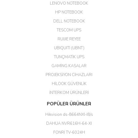
LENOVO NOTEBOOK
GÜRKAN KETHÜDAOĞLU |
04/04/2026
HP NOTEBOOK
DELL NOTEBOOK
Kargo çok hızlı. Ertesi gün
TESCOM UPS
teslim. Dahua intercom da
harikaymış.
RUIJIE REYEE
UBIQUITI (UBNT)
M... N... | 09/02/2026
TUNÇMATİK UPS
Her şey için teşekkür ederim çok
GAMİNG KASALAR
kaliteli bir firmasınız çok kaliteli
PROJEKSİYON CİHAZLARI
ürün satıyorsunuz
HİLOOK GÜVENLİK
Erdal Cingöz | 07/02/2026
İNTERKOM ÜRÜNLERİ
Başarılı. Bu vasıfta bir ürünü bu
POPÜLER ÜRÜNLER
kadar uygun fiyata bulabilmek
büyük şans. Güvenliticaret
Hikvision ds-8664NXI-I8/s
ekibine teşekkür ediyorum.
(HIKVISION DS-3E0326P-E/M(B)
DAHUA NVR616H-64-XI
24 Port Switch)
FONRİ TV-6024H