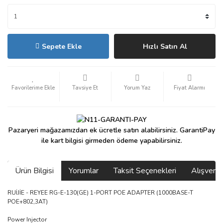
Sepete Ekle
Hızlı Satın Al
Tavsiye Et
Yorum Yaz
Fiyat Alarmı
Pazaryeri mağazamızdan ek ücretle satın alabilirsiniz. GarantiPay
ile kart bilgisi girmeden ödeme yapabilirsiniz.
Ürün Bilgisi
Yorumlar
Taksit Seçenekleri
Alışveri
RUİJİE - REYEE RG-E-130(GE) 1-PORT POE ADAPTER (1000BASE-T
POE+802,3AT)
Power Injector