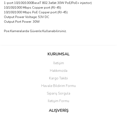
1-port 10/100/1000BaseT 802.3af/at 30W PoE/PoE+ injector)
10/100/1000 Mbps Copper port (RJ-45)
10/100/1000 Mbps PoE Copper port (RJ-45)
Output Power Voltage: 53V DC
Output Port Power: 30W
Poe Kameralarda Güvenle Kullanabilirsiniz.
saolun
Bu ürüne ilk yorumu siz yapın!
Ü... D... | 20/07/2026
KURUMSAL
İletişim
6 adet ıp kamera aldım gayet
Yorum Yaz
Hakkımızda
güzel paketlenmiş ama yanında
hediye olarak bu alan kamera
Kargo Takibi
ile 24 izlenmektedir diye küçük
bir tabela olsa daha hoş
Havale Bildirim Formu
olurdu
Sipariş Sorgula
Barış Başaran | 04/07/2026
İletişim Formu
ALIŞVERİŞ
hızlı güvenli bir alışveriş oldu