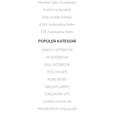
Mesafeli Satış Sözleşmesi
Yalçın Kaya | 20/06/2026
Gizlilik ve Güvenlik
GÜVENİLİR SİTE
İptal ve İade Şartları
KVKK Aydınlatma Metni
ahmet yiğit | 29/04/2026
ETK Aydınlatma Metni
Aldığım ürün kapalı kutu teslim
POPÜLER KATEGORİ
edildi. Teşekkür ederim.
LENOVO NOTEBOOK
GÜRKAN KETHÜDAOĞLU |
04/04/2026
HP NOTEBOOK
DELL NOTEBOOK
Kargo çok hızlı. Ertesi gün
TESCOM UPS
teslim. Dahua intercom da
harikaymış.
RUIJIE REYEE
UBIQUITI (UBNT)
M... N... | 09/02/2026
TUNÇMATİK UPS
Her şey için teşekkür ederim çok
GAMİNG KASALAR
kaliteli bir firmasınız çok kaliteli
PROJEKSİYON CİHAZLARI
ürün satıyorsunuz