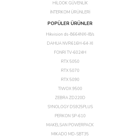
HİLOOK GÜVENLİK
Erdal Cingöz | 07/02/2026
İNTERKOM ÜRÜNLERİ
Başarılı. Bu vasıfta bir ürünü bu
POPÜLER ÜRÜNLER
kadar uygun fiyata bulabilmek
büyük şans. Güvenliticaret
Hikvision ds-8664NXI-I8/s
ekibine teşekkür ediyorum.
(HIKVISION DS-3E0326P-E/M(B)
DAHUA NVR616H-64-XI
24 Port Switch)
FONRİ TV-6024H
A... G... | 26/12/2025
RTX 5050
RTX 5070
Hızlı ve güvenli.
RTX 5090
EROL ÇAKMAK | 26/12/2025
TİWOX 9500
ZEBRA ZD220D
Hızlı teslimat uygun fiyat için
SYNOLOGY DS925PLUS
tşkler.
PERKON SP-610
M... T... | 23/12/2025
MAKELSAN POWERPACK
MIKADO MD-SBT35
Deneyimini Paylaş
Diğer yorumları göster