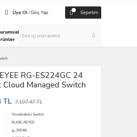
Üye Ol
Giriş Yap
Sepetim
/
urumsal
rünler
witch
REYEE RG-ES224GC 24
it Cloud Managed Switch
8 TL
7.107,47 TL
Yönetilebilir Switch
RUIJIE-REYEE
g_30546