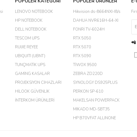
POPÜLER KATEGORİ
POPÜLER ÜRÜNLER
E-
yanında hediye olarak bu alan
Yorum Yaz
si
LENOVO NOTEBOOK
Hikvision ds-8664NXI-I8/s
Fır
a daha hoş olurdu
HP NOTEBOOK
DAHUA NVR616H-64-XI
DELL NOTEBOOK
FONRİ TV-6024H
TESCOM UPS
RTX 5050
📲
RUIJIE REYEE
RTX 5070
UBIQUITI (UBNT)
RTX 5090
TUNÇMATİK UPS
TİWOX 9500
GAMİNG KASALAR
ZEBRA ZD220D
PROJEKSİYON CİHAZLARI
SYNOLOGY DS925PLUS
m.
HİLOOK GÜVENLİK
PERKON SP-610
İNTERKOM ÜRÜNLERİ
MAKELSAN POWERPACK
MIKADO MD-SBT35
harikaymış.
HP B70VFAT ALLINONE