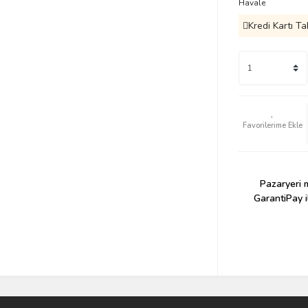
Havale
Kredi Kartı Ta
Pazaryeri m
GarantiPay i