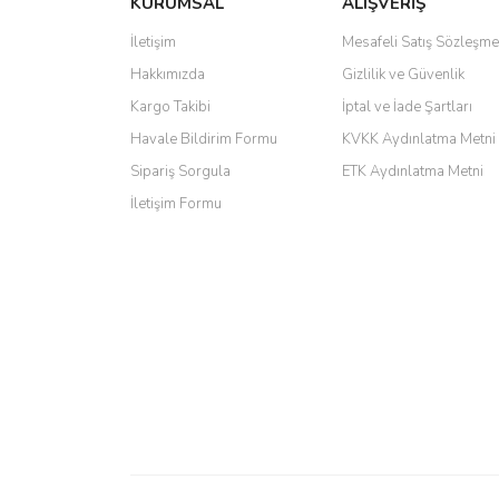
KURUMSAL
ALIŞVERİŞ
6 adet ıp kamera aldım gayet güzel paketlenmiş ama 
İletişim
Mesafeli Satış Sözleşme
kamera ile 24 izlenmektedir diye küçük bir tabela ols
Hakkımızda
Gizlilik ve Güvenlik
Barış Başaran | 04/07/2026
Kargo Takibi
İptal ve İade Şartları
hızlı güvenli bir alışveriş oldu
Havale Bildirim Formu
KVKK Aydınlatma Metni
Sipariş Sorgula
ETK Aydınlatma Metni
Yalçın Kaya | 20/06/2026
İletişim Formu
GÜVENİLİR SİTE
ahmet yiğit | 29/04/2026
Aldığım ürün kapalı kutu teslim edildi. Teşekkür ederi
GÜRKAN KETHÜDAOĞLU | 04/04/2026
Kargo çok hızlı. Ertesi gün teslim. Dahua intercom da 
M... N... | 09/02/2026