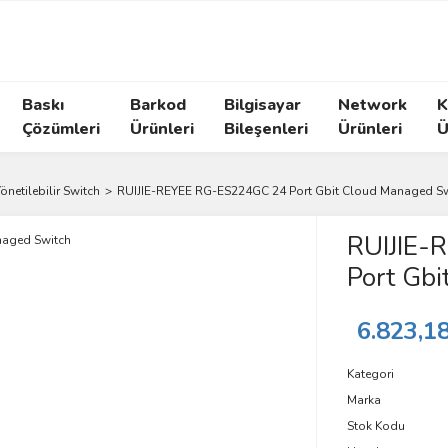
Baskı
Barkod
Bilgisayar
Network
K
Çözümleri
Ürünleri
Bileşenleri
Ürünleri
Ü
önetilebilir Switch
RUIJIE-REYEE RG-ES224GC 24 Port Gbit Cloud Managed S
RUIJIE-
Port Gb
6.823,1
Kategori
Marka
Stok Kodu