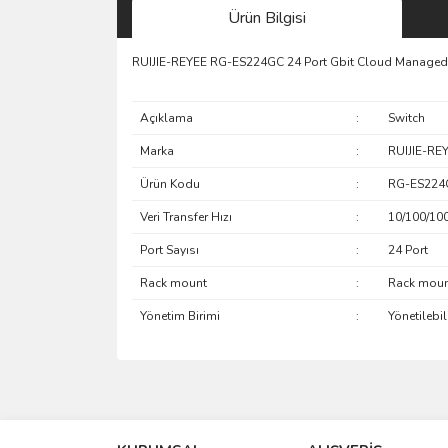
Ürün Bilgisi
RUIJIE-REYEE RG-ES224GC 24 Port Gbit Cloud Managed
Açıklama
:
Switch
Marka
:
RUIJIE-RE
Ürün Kodu
:
RG-ES224
Veri Transfer Hızı
:
10/100/10
Port Sayısı
:
24 Port
Rack mount
:
Rack moun
Yönetim Birimi
:
Yönetilebili
saolun
Ü... D... | 20/07/2026