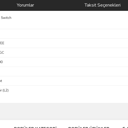
Yorumlar
Taksit Seçenekleri
 Switch
YEE
GC
00
t
r (L2)
Bu ürüne ilk yorumu siz yapın!