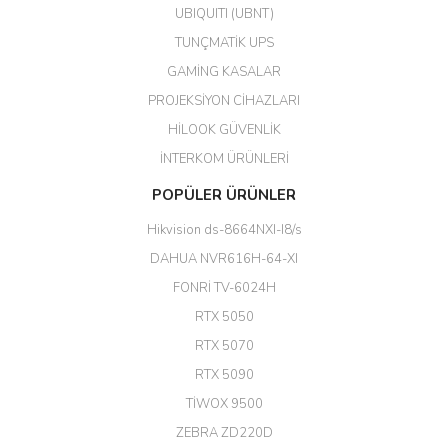
UBIQUITI (UBNT)
M... N... | 09/02/2026
TUNÇMATİK UPS
Her şey için teşekkür ederim çok
GAMİNG KASALAR
kaliteli bir firmasınız çok kaliteli
PROJEKSİYON CİHAZLARI
ürün satıyorsunuz
HİLOOK GÜVENLİK
Erdal Cingöz | 07/02/2026
İNTERKOM ÜRÜNLERİ
Başarılı. Bu vasıfta bir ürünü bu
POPÜLER ÜRÜNLER
kadar uygun fiyata bulabilmek
büyük şans. Güvenliticaret
Hikvision ds-8664NXI-I8/s
ekibine teşekkür ediyorum.
(HIKVISION DS-3E0326P-E/M(B)
DAHUA NVR616H-64-XI
24 Port Switch)
FONRİ TV-6024H
A... G... | 26/12/2025
RTX 5050
RTX 5070
Hızlı ve güvenli.
RTX 5090
EROL ÇAKMAK | 26/12/2025
TİWOX 9500
ZEBRA ZD220D
Hızlı teslimat uygun fiyat için