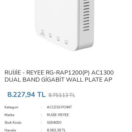
RUİJİE - REYEE RG-RAP1200(P) AC1300
DUAL BAND GİGABİT WALL PLATE AP
8.227,94 TL
8.753,13 TL
Kategori
ACCESS POINT
Marka
RUİJİE-REYEE
Stok Kodu
S004050
Havale
8.063,38 TL