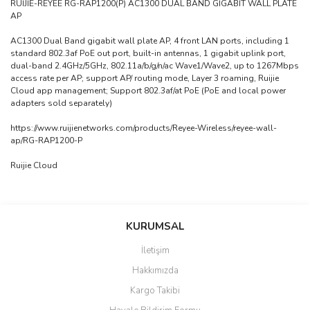
RUİJİE-REYEE RG-RAP1200(P) AC1300 DUAL BAND GİGABİT WALL PLATE
AP
AC1300 Dual Band gigabit wall plate AP, 4 front LAN ports, including 1
standard 802.3af PoE out port, built-in antennas, 1 gigabit uplink port,
dual-band 2.4GHz/5GHz, 802.11a/b/g/n/ac Wave1/Wave2, up to 1267Mbps
access rate per AP; support AP/ routing mode, Layer 3 roaming, Ruijie
Cloud app management; Support 802.3af/at PoE (PoE and local power
adapters sold separately)
https://www.ruijienetworks.com/products/Reyee-Wireless/reyee-wall-
ap/RG-RAP1200-P
Ruijie Cloud
saolun
Bu ürüne ilk yorumu siz yapın!
Ü... D... | 20/07/2026
KURUMSAL
İletişim
6 adet ıp kamera aldım gayet
Yorum Yaz
Hakkımızda
güzel paketlenmiş ama yanında
hediye olarak bu alan kamera
Kargo Takibi
ile 24 izlenmektedir diye küçük
bir tabela olsa daha hoş