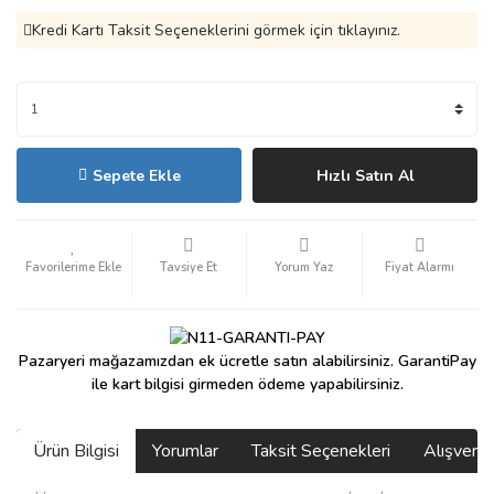
Kredi Kartı Taksit Seçeneklerini görmek için tıklayınız.
Sepete Ekle
Hızlı Satın Al
Tavsiye Et
Yorum Yaz
Fiyat Alarmı
Pazaryeri mağazamızdan ek ücretle satın alabilirsiniz. GarantiPay
ile kart bilgisi girmeden ödeme yapabilirsiniz.
Ürün Bilgisi
Yorumlar
Taksit Seçenekleri
Alışveri