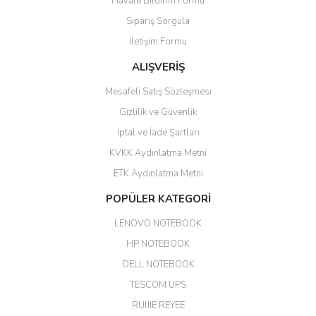
Havale Bildirim Formu
olurdu
Sipariş Sorgula
Barış Başaran | 04/07/2026
İletişim Formu
ALIŞVERİŞ
hızlı güvenli bir alışveriş oldu
Mesafeli Satış Sözleşmesi
Yalçın Kaya | 20/06/2026
Gizlilik ve Güvenlik
GÜVENİLİR SİTE
İptal ve İade Şartları
KVKK Aydınlatma Metni
ahmet yiğit | 29/04/2026
ETK Aydınlatma Metni
Aldığım ürün kapalı kutu teslim
POPÜLER KATEGORİ
edildi. Teşekkür ederim.
LENOVO NOTEBOOK
GÜRKAN KETHÜDAOĞLU |
04/04/2026
HP NOTEBOOK
DELL NOTEBOOK
Kargo çok hızlı. Ertesi gün
TESCOM UPS
teslim. Dahua intercom da
harikaymış.
RUIJIE REYEE