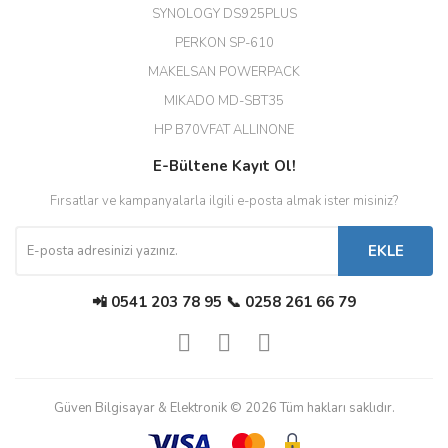
SYNOLOGY DS925PLUS
tşkler.
PERKON SP-610
M... T... | 23/12/2025
MAKELSAN POWERPACK
MIKADO MD-SBT35
Deneyimini Paylaş
Diğer yorumları göster
HP B70VFAT ALLINONE
E-Bültene Kayıt Ol!
Fırsatlar ve kampanyalarla ilgili e-posta almak ister misiniz?
EKLE
📲 0541 203 78 95 📞 0258 261 66 79
Güven Bilgisayar & Elektronik © 2026 Tüm hakları saklıdır.