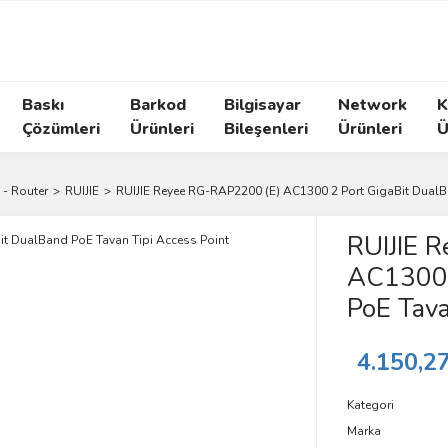
Baskı
Barkod
Bilgisayar
Network
K
Çözümleri
Ürünleri
Bileşenleri
Ürünleri
Ü
 - Router
RUIJIE
RUIJIE Reyee RG-RAP2200 (E) AC1300 2 Port GigaBit DualB
RUIJIE 
AC1300 
PoE Tava
4.150,2
Kategori
Marka