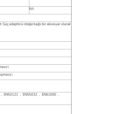
NA
t: Güç adaptörü isteğe bağlı bir aksesuar olarak
şmasız）
uşmasız）
 ， EN50121 ， EN55032 ， EN61000 ，