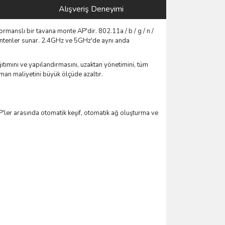
Alışveriş Deneyimi
manslı bir tavana monte AP'dir. 802.11a / b / g / n /
antenler sunar. 2.4GHz ve 5GHz'de aynı anda
ıtımını ve yapılandırmasını, uzaktan yönetimini, tüm
aman maliyetini büyük ölçüde azaltır.
'ler arasında otomatik keşif, otomatik ağ oluşturma ve