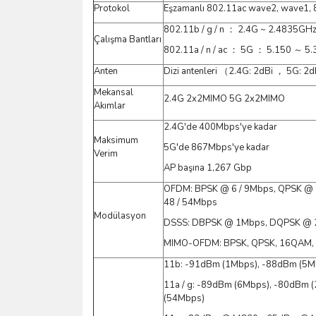
Protokol
Eşzamanlı 802.11ac wave2, wave1, 80
802.11b / g / n ： 2.4G ~ 2.4835GH
Çalışma Bantları
802.11a / n / ac ： 5G ： 5.150 ～ 
Anten
Dizi antenleri （2.4G: 2dBi ， 5G: 2
Mekansal
2.4G 2x2MIMO 5G 2x2MIMO
Akımlar
2.4G'de 400Mbps'ye kadar
Maksimum
5G'de 867Mbps'ye kadar
Verim
AP başına 1,267 Gbp
OFDM: BPSK @ 6 / 9Mbps, QPSK @
48 / 54Mbps
Modülasyon
DSSS: DBPSK @ 1Mbps, DQPSK @ 
MIMO-OFDM: BPSK, QPSK, 16QAM
11b: -91dBm (1Mbps), -88dBm (5M
11a / g: -89dBm (6Mbps), -80dBm
(54Mbps)