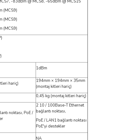
MCS7, -83dBm @ MCS8, -65dBm @ MCS15
m (MCS9)
m (MCS9)
m (MCS9)
P)
)
1dBm
194mm × 194mm × 35mm
eri hariç)
(montaj kitleri hariç)
0,45 kg (montaj kitleri hariç)
2 10 / 100Base-T Ethernet
bağlantı noktası,
ntı noktası, PoE /
er
PoE / LAN1 bağlantı noktası
PoE'yi destekler
NA