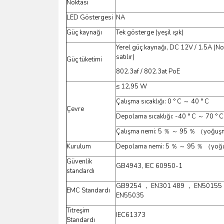
Noktası
LED Göstergesi
NA
Güç kaynağı
Tek gösterge (yeşil ışık)
Yerel güç kaynağı, DC 12V / 1.5A (No
satılır)
Güç tüketimi
802.3af / 802.3at PoE
≤ 12,95 W
Çalışma sıcaklığı: 0 ° C ～ 40 ° C
Çevre
Depolama sıcaklığı: -40 ° C ～ 70 ° C
Çalışma nemi: 5 ％ ～ 95 ％ （yoğu
Kurulum
Depolama nemi: 5 ％ ～ 95 ％ （yoğ
Güvenlik
GB4943, IEC 60950-1
standardı
GB9254 ， EN301 489 ， EN50155
EMC Standardı
EN55035
Titreşim
IEC61373
Standardı