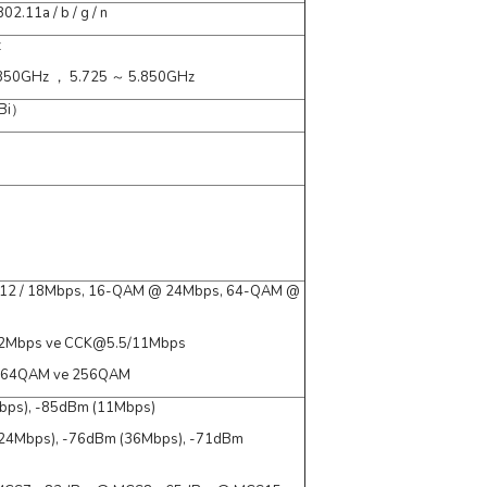
2.11a / b / g / n
z
5.350GHz ， 5.725 ～ 5.850GHz
dBi）
 12 / 18Mbps, 16-QAM @ 24Mbps, 64-QAM @
2Mbps ve CCK@5.5/11Mbps
, 64QAM ve 256QAM
bps), -85dBm (11Mbps)
 (24Mbps), -76dBm (36Mbps), -71dBm