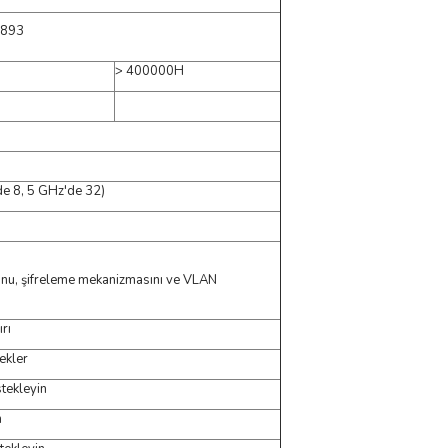
 893
> 400000H
de 8, 5 GHz'de 32)
unu, şifreleme mekanizmasını ve VLAN
rı
ekler
tekleyin
n