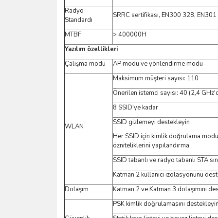
Radyo
SRRC sertifikası, EN300 328, EN301
Standardı
MTBF
> 400000H
Yazılım özellikleri
Çalışma modu
AP modu ve yönlendirme modu
Maksimum müşteri sayısı: 110
Önerilen istemci sayısı: 40 (2,4 GHz'
8 SSID'ye kadar
SSID gizlemeyi destekleyin
WLAN
Her SSID için kimlik doğrulama mod
özniteliklerini yapılandırma
SSID tabanlı ve radyo tabanlı STA sını
Katman 2 kullanıcı izolasyonunu dest
Dolaşım
Katman 2 ve Katman 3 dolaşımını des
PSK kimlik doğrulamasını destekleyi