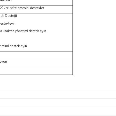
stekleyin
veri şifrelemesini destekler
eli Desteği
destekleyin
a uzaktan yönetimi destekleyin
netimi destekleyin
asyon
s