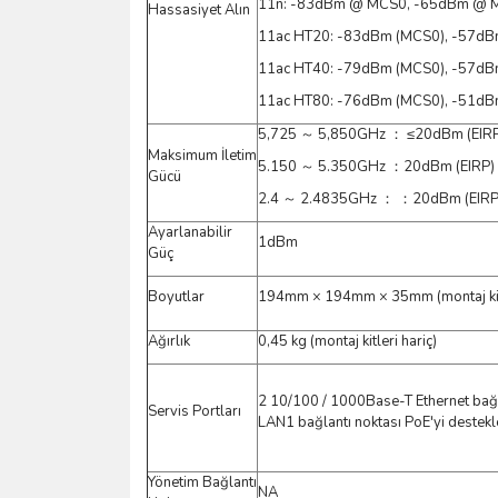
11n: -83dBm @ MCS0, -65dBm @ 
Hassasiyet Alın
11ac HT20: -83dBm (MCS0), -57dB
11ac HT40: -79dBm (MCS0), -57dB
11ac HT80: -76dBm (MCS0), -51dB
5,725 ～ 5,850GHz ： ≤20dBm (EIR
Maksimum İletim
5.150 ～ 5.350GHz ：20dBm (EIRP)
Gücü
2.4 ～ 2.4835GHz ： ：20dBm (EIRP
Ayarlanabilir
1dBm
Güç
Boyutlar
194mm × 194mm × 35mm (montaj kitl
Ağırlık
0,45 kg (montaj kitleri hariç)
2 10/100 / 1000Base-T Ethernet bağla
Servis Portları
LAN1 bağlantı noktası PoE'yi destekl
Yönetim Bağlantı
NA