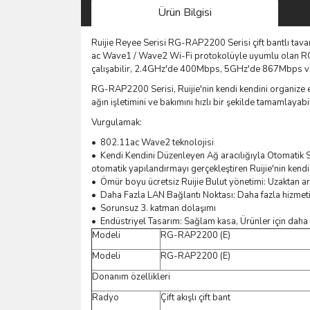
Ürün Bilgisi
Ruijie Reyee Serisi RG-RAP2200 Serisi çift bantlı tava
ac Wave1 / Wave2 Wi-Fi protokolüyle uyumlu olan RG-
çalışabilir, 2.4GHz'de 400Mbps, 5GHz'de 867Mbps ve 
RG-RAP2200 Serisi, Ruijie'nin kendi kendini organize ed
ağın işletimini ve bakımını hızlı bir şekilde tamamlayab
Vurgulamak:
• 802.11ac Wave2 teknolojisi
• Kendi Kendini Düzenleyen Ağ aracılığıyla Otomatik S
otomatik yapılandırmayı gerçekleştiren Ruijie'nin kendi ge
• Ömür boyu ücretsiz Ruijie Bulut yönetimi: Uzaktan ar
• Daha Fazla LAN Bağlantı Noktası: Daha fazla hizmeti 
• Sorunsuz 3. katman dolaşımı
• Endüstriyel Tasarım: Sağlam kasa, Ürünler için daha 
Modeli
RG-RAP2200 (E)
Modeli
RG-RAP2200 (E)
Donanım özellikleri
Radyo
Çift akışlı çift bant