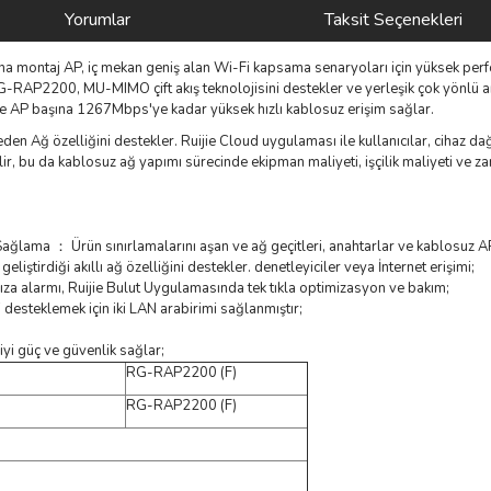
Yorumlar
Taksit Seçenekleri
na montaj AP, iç mekan geniş alan Wi-Fi kapsama senaryoları için yüksek perfor
RAP2200, MU-MIMO çift akış teknolojisini destekler ve yerleşik çok yönlü 
AP başına 1267Mbps'ye kadar yüksek hızlı kablosuz erişim sağlar.
en Ağ özelliğini destekler. Ruijie Cloud uygulaması ile kullanıcılar, cihaz dağ
ilir, bu da kablosuz ağ yapımı sürecinde ekipman maliyeti, işçilik maliyeti ve z
ağlama ： Ürün sınırlamalarını aşan ve ağ geçitleri, anahtarlar ve kablosuz AP
liştirdiği akıllı ağ özelliğini destekler. denetleyiciler veya İnternet erişimi;
ıza alarmı, Ruijie Bulut Uygulamasında tek tıkla optimizasyon ve bakım;
desteklemek için iki LAN arabirimi sağlanmıştır;
iyi güç ve güvenlik sağlar;
RG-RAP2200 (F)
RG-RAP2200 (F)