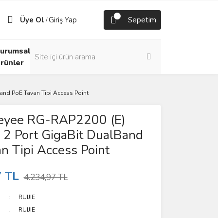
Üye Ol
Giriş Yap
Sepetim
/
urumsal
rünler
and PoE Tavan Tipi Access Point
Reyee RG-RAP2200 (E)
2 Port GigaBit DualBand
n Tipi Access Point
7 TL
4.234,97 TL
RUIJIE
RUIJIE