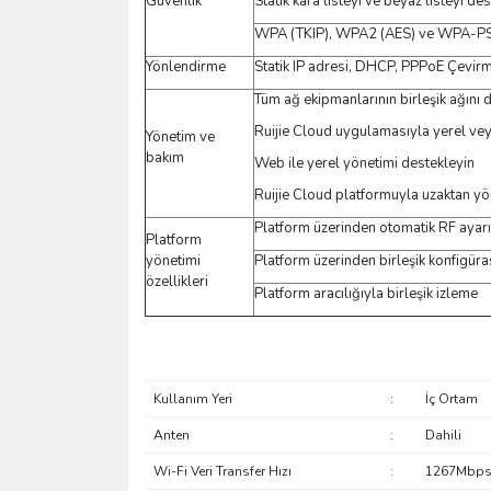
Güvenlik
Statik kara listeyi ve beyaz listeyi de
WPA (TKIP), WPA2 (AES) ve WPA-PSK 
Yönlendirme
Statik IP adresi, DHCP, PPPoE Çevirm
Tüm ağ ekipmanlarının birleşik ağını 
Ruijie Cloud uygulamasıyla yerel vey
Yönetim ve
bakım
Web ile yerel yönetimi destekleyin
Ruijie Cloud platformuyla uzaktan yö
Platform üzerinden otomatik RF ayarı
Platform
yönetimi
Platform üzerinden birleşik konfigür
özellikleri
Platform aracılığıyla birleşik izleme
Kullanım Yeri
:
İç Ortam
Anten
:
Dahili
Wi-Fi Veri Transfer Hızı
:
1267Mbp