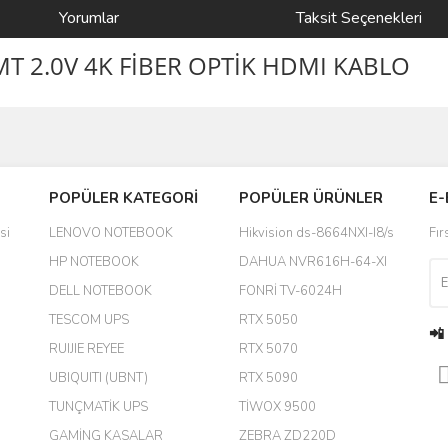
Yorumlar
Taksit Seçenekleri
MT 2.0V 4K FİBER OPTİK HDMI KABLO
Bu ürüne ilk yorumu siz yapın!
POPÜLER KATEGORİ
POPÜLER ÜRÜNLER
E-
yanında hediye olarak bu alan
Yorum Yaz
si
LENOVO NOTEBOOK
Hikvision ds-8664NXI-I8/s
Fır
a daha hoş olurdu
HP NOTEBOOK
DAHUA NVR616H-64-XI
DELL NOTEBOOK
FONRİ TV-6024H
TESCOM UPS
RTX 5050
📲
RUIJIE REYEE
RTX 5070
UBIQUITI (UBNT)
RTX 5090
TUNÇMATİK UPS
TİWOX 9500
GAMİNG KASALAR
ZEBRA ZD220D