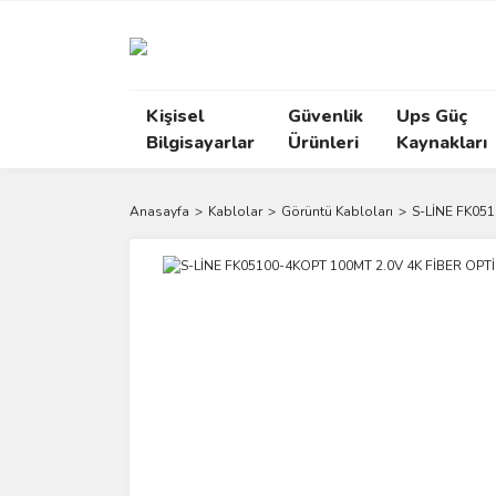
Kişisel
Güvenlik
Ups Güç
Bilgisayarlar
Ürünleri
Kaynakları
Anasayfa
Kablolar
Görüntü Kabloları
S-LİNE FK05