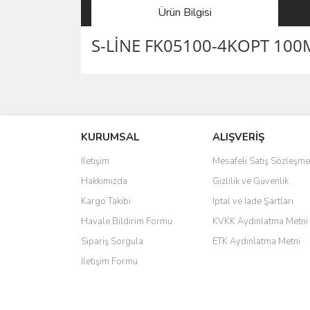
Ürün Bilgisi
S-LİNE FK05100-4KOPT 100
saolun
Ü... D... | 20/07/2026
KURUMSAL
ALIŞVERİŞ
6 adet ıp kamera aldım gayet güzel paketlenmiş ama 
İletişim
Mesafeli Satış Sözleşme
kamera ile 24 izlenmektedir diye küçük bir tabela ols
Hakkımızda
Gizlilik ve Güvenlik
Barış Başaran | 04/07/2026
Kargo Takibi
İptal ve İade Şartları
hızlı güvenli bir alışveriş oldu
Havale Bildirim Formu
KVKK Aydınlatma Metni
Sipariş Sorgula
ETK Aydınlatma Metni
Yalçın Kaya | 20/06/2026
İletişim Formu
GÜVENİLİR SİTE
ahmet yiğit | 29/04/2026