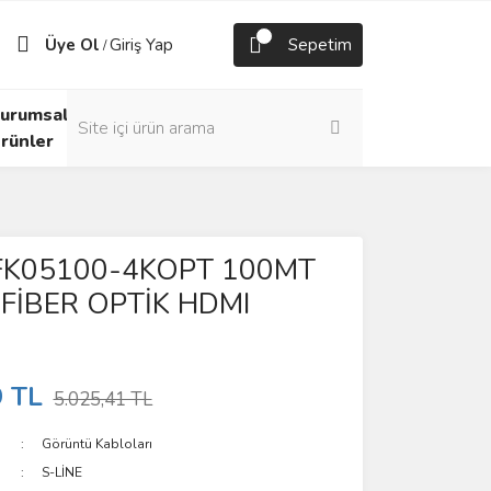
Üye Ol
Giriş Yap
Sepetim
/
urumsal
rünler
 FK05100-4KOPT 100MT
 FİBER OPTİK HDMI
9 TL
5.025,41 TL
Görüntü Kabloları
S-LİNE