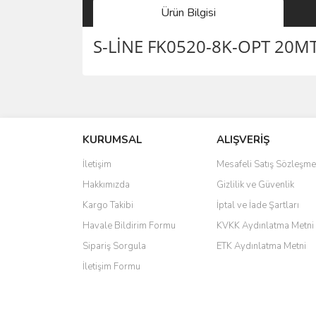
Ürün Bilgisi
S-LİNE FK0520-8K-OPT 20MT
saolun
Ü... D... | 20/07/2026
KURUMSAL
ALIŞVERİŞ
6 adet ıp kamera aldım gayet güzel paketlenmiş ama 
İletişim
Mesafeli Satış Sözleşme
kamera ile 24 izlenmektedir diye küçük bir tabela ols
Hakkımızda
Gizlilik ve Güvenlik
Barış Başaran | 04/07/2026
Kargo Takibi
İptal ve İade Şartları
hızlı güvenli bir alışveriş oldu
Havale Bildirim Formu
KVKK Aydınlatma Metni
Sipariş Sorgula
ETK Aydınlatma Metni
Yalçın Kaya | 20/06/2026
İletişim Formu
GÜVENİLİR SİTE
ahmet yiğit | 29/04/2026