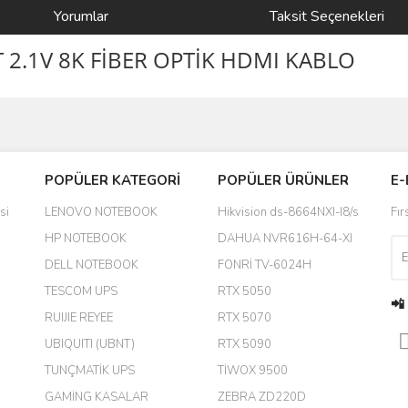
Yorumlar
Taksit Seçenekleri
 2.1V 8K FİBER OPTİK HDMI KABLO
Bu ürüne ilk yorumu siz yapın!
POPÜLER KATEGORİ
POPÜLER ÜRÜNLER
E-
yanında hediye olarak bu alan
Yorum Yaz
si
LENOVO NOTEBOOK
Hikvision ds-8664NXI-I8/s
Fır
a daha hoş olurdu
HP NOTEBOOK
DAHUA NVR616H-64-XI
DELL NOTEBOOK
FONRİ TV-6024H
TESCOM UPS
RTX 5050
📲
RUIJIE REYEE
RTX 5070
UBIQUITI (UBNT)
RTX 5090
TUNÇMATİK UPS
TİWOX 9500
GAMİNG KASALAR
ZEBRA ZD220D