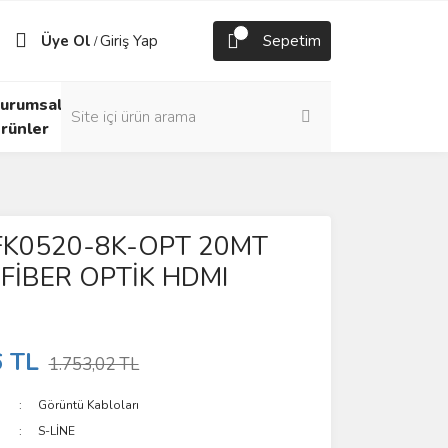
Üye Ol
Giriş Yap
Sepetim
/
urumsal
rünler
 FK0520-8K-OPT 20MT
 FİBER OPTİK HDMI
6 TL
1.753,02 TL
Görüntü Kabloları
S-LİNE