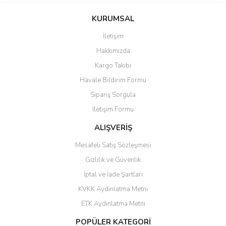
Bu ürüne ilk yorumu siz yapın!
Ü... D... | 20/07/2026
KURUMSAL
İletişim
6 adet ıp kamera aldım gayet
Yorum Yaz
Hakkımızda
güzel paketlenmiş ama yanında
hediye olarak bu alan kamera
Kargo Takibi
ile 24 izlenmektedir diye küçük
bir tabela olsa daha hoş
Havale Bildirim Formu
olurdu
Sipariş Sorgula
Barış Başaran | 04/07/2026
İletişim Formu
ALIŞVERİŞ
hızlı güvenli bir alışveriş oldu
Mesafeli Satış Sözleşmesi
Yalçın Kaya | 20/06/2026
Gizlilik ve Güvenlik
GÜVENİLİR SİTE
İptal ve İade Şartları
KVKK Aydınlatma Metni
ahmet yiğit | 29/04/2026
ETK Aydınlatma Metni
Aldığım ürün kapalı kutu teslim
POPÜLER KATEGORİ
edildi. Teşekkür ederim.