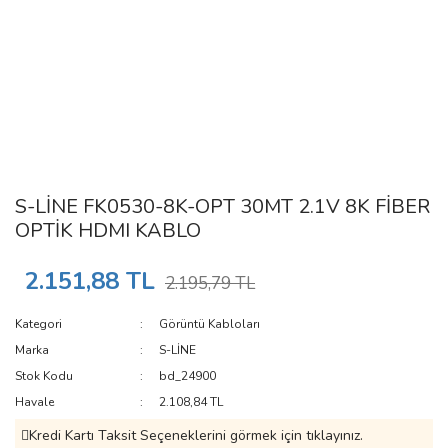
S-LİNE FK0530-8K-OPT 30MT 2.1V 8K FİBER
OPTİK HDMI KABLO
2.151,88 TL
2.195,79 TL
Kategori
Görüntü Kabloları
Marka
S-LİNE
Stok Kodu
bd_24900
Havale
2.108,84 TL
Kredi Kartı Taksit Seçeneklerini görmek için tıklayınız.