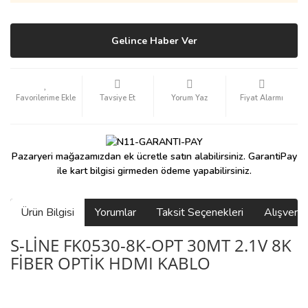
Gelince Haber Ver
Tavsiye Et
Yorum Yaz
Fiyat Alarmı
Pazaryeri mağazamızdan ek ücretle satın alabilirsiniz. GarantiPay
ile kart bilgisi girmeden ödeme yapabilirsiniz.
Ürün Bilgisi
Yorumlar
Taksit Seçenekleri
Alışveri
S-LİNE FK0530-8K-OPT 30MT 2.1V 8K
FİBER OPTİK HDMI KABLO
saolun