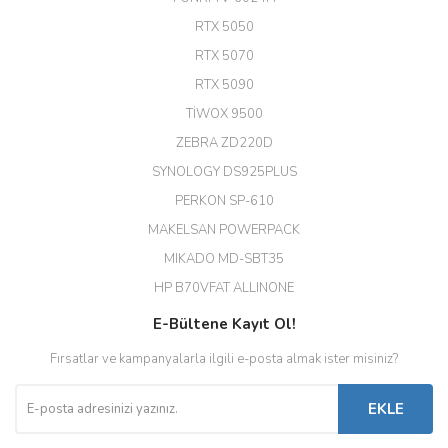
A... G... | 26/12/2025
RTX 5050
RTX 5070
Hızlı ve güvenli.
RTX 5090
EROL ÇAKMAK | 26/12/2025
TİWOX 9500
ZEBRA ZD220D
Hızlı teslimat uygun fiyat için
SYNOLOGY DS925PLUS
tşkler.
PERKON SP-610
M... T... | 23/12/2025
MAKELSAN POWERPACK
MIKADO MD-SBT35
Deneyimini Paylaş
Diğer yorumları göster
HP B70VFAT ALLINONE
E-Bültene Kayıt Ol!
Fırsatlar ve kampanyalarla ilgili e-posta almak ister misiniz?
EKLE