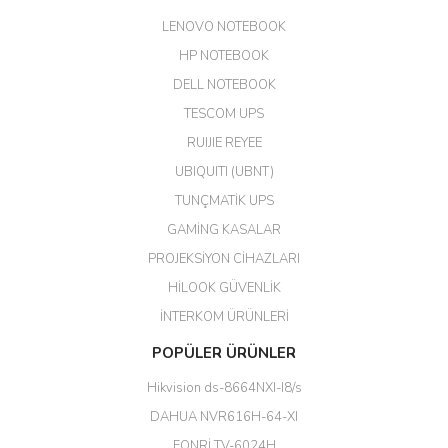
LENOVO NOTEBOOK
GÜRKAN KETHÜDAOĞLU |
04/04/2026
HP NOTEBOOK
DELL NOTEBOOK
Kargo çok hızlı. Ertesi gün
TESCOM UPS
teslim. Dahua intercom da
harikaymış.
RUIJIE REYEE
UBIQUITI (UBNT)
M... N... | 09/02/2026
TUNÇMATİK UPS
Her şey için teşekkür ederim çok
GAMİNG KASALAR
kaliteli bir firmasınız çok kaliteli
PROJEKSİYON CİHAZLARI
ürün satıyorsunuz
HİLOOK GÜVENLİK
Erdal Cingöz | 07/02/2026
İNTERKOM ÜRÜNLERİ
Başarılı. Bu vasıfta bir ürünü bu
POPÜLER ÜRÜNLER
kadar uygun fiyata bulabilmek
büyük şans. Güvenliticaret
Hikvision ds-8664NXI-I8/s
ekibine teşekkür ediyorum.
(HIKVISION DS-3E0326P-E/M(B)
DAHUA NVR616H-64-XI
24 Port Switch)
FONRİ TV-6024H