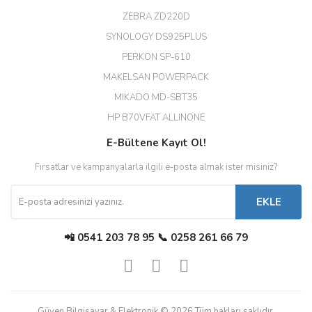
ZEBRA ZD220D
Hızlı teslimat uygun fiyat için
SYNOLOGY DS925PLUS
tşkler.
PERKON SP-610
M... T... | 23/12/2025
MAKELSAN POWERPACK
MIKADO MD-SBT35
Deneyimini Paylaş
Diğer yorumları göster
HP B70VFAT ALLINONE
E-Bültene Kayıt Ol!
Fırsatlar ve kampanyalarla ilgili e-posta almak ister misiniz?
EKLE
📲 0541 203 78 95 📞 0258 261 66 79
Güven Bilgisayar & Elektronik © 2026 Tüm hakları saklıdır.