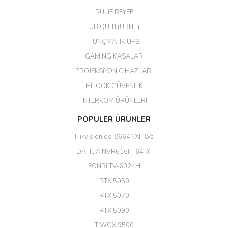
teslim. Dahua intercom da
harikaymış.
RUIJIE REYEE
UBIQUITI (UBNT)
M... N... | 09/02/2026
TUNÇMATİK UPS
Her şey için teşekkür ederim çok
GAMİNG KASALAR
kaliteli bir firmasınız çok kaliteli
PROJEKSİYON CİHAZLARI
ürün satıyorsunuz
HİLOOK GÜVENLİK
Erdal Cingöz | 07/02/2026
İNTERKOM ÜRÜNLERİ
Başarılı. Bu vasıfta bir ürünü bu
POPÜLER ÜRÜNLER
kadar uygun fiyata bulabilmek
büyük şans. Güvenliticaret
Hikvision ds-8664NXI-I8/s
ekibine teşekkür ediyorum.
(HIKVISION DS-3E0326P-E/M(B)
DAHUA NVR616H-64-XI
24 Port Switch)
FONRİ TV-6024H
A... G... | 26/12/2025
RTX 5050
RTX 5070
Hızlı ve güvenli.
RTX 5090
EROL ÇAKMAK | 26/12/2025
TİWOX 9500