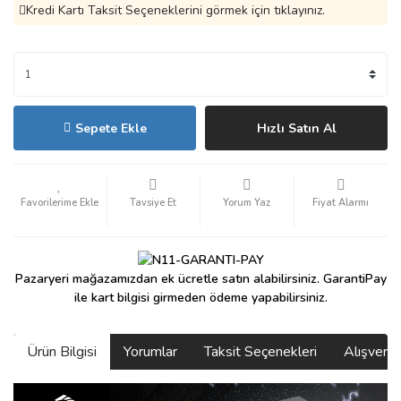
Kredi Kartı Taksit Seçeneklerini görmek için tıklayınız.
Sepete Ekle
Hızlı Satın Al
Tavsiye Et
Yorum Yaz
Fiyat Alarmı
Pazaryeri mağazamızdan ek ücretle satın alabilirsiniz. GarantiPay
ile kart bilgisi girmeden ödeme yapabilirsiniz.
Ürün Bilgisi
Yorumlar
Taksit Seçenekleri
Alışveri