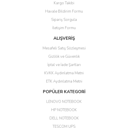
hediye olarak bu alan kamera
Kargo Takibi
ile 24 izlenmektedir diye küçük
bir tabela olsa daha hoş
Havale Bildirim Formu
olurdu
Sipariş Sorgula
Barış Başaran | 04/07/2026
İletişim Formu
ALIŞVERİŞ
hızlı güvenli bir alışveriş oldu
Mesafeli Satış Sözleşmesi
Yalçın Kaya | 20/06/2026
Gizlilik ve Güvenlik
GÜVENİLİR SİTE
İptal ve İade Şartları
KVKK Aydınlatma Metni
ahmet yiğit | 29/04/2026
ETK Aydınlatma Metni
Aldığım ürün kapalı kutu teslim
POPÜLER KATEGORİ
edildi. Teşekkür ederim.
LENOVO NOTEBOOK
GÜRKAN KETHÜDAOĞLU |
04/04/2026
HP NOTEBOOK
DELL NOTEBOOK
Kargo çok hızlı. Ertesi gün
TESCOM UPS