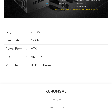
Güç
:
750 W
Fan Ebatı
:
12 CM
Power Form
:
ATX
PFC
:
AKTİF PFC
Verimlilik
:
80 PLUS Bronze
saolun
Bu ürüne ilk yorumu siz yapın!
Ü... D... | 20/07/2026
KURUMSAL
İletişim
6 adet ıp kamera aldım gayet
Yorum Yaz
Hakkımızda
güzel paketlenmiş ama yanında