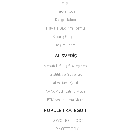
İletişim
6 adet ıp kamera aldım gayet
Yorum Yaz
Hakkımızda
güzel paketlenmiş ama yanında
hediye olarak bu alan kamera
Kargo Takibi
ile 24 izlenmektedir diye küçük
bir tabela olsa daha hoş
Havale Bildirim Formu
olurdu
Sipariş Sorgula
Barış Başaran | 04/07/2026
İletişim Formu
ALIŞVERİŞ
hızlı güvenli bir alışveriş oldu
Mesafeli Satış Sözleşmesi
Yalçın Kaya | 20/06/2026
Gizlilik ve Güvenlik
GÜVENİLİR SİTE
İptal ve İade Şartları
KVKK Aydınlatma Metni
ahmet yiğit | 29/04/2026
ETK Aydınlatma Metni
Aldığım ürün kapalı kutu teslim
POPÜLER KATEGORİ
edildi. Teşekkür ederim.
LENOVO NOTEBOOK
GÜRKAN KETHÜDAOĞLU |
04/04/2026
HP NOTEBOOK