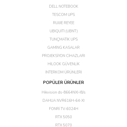
DELL NOTEBOOK
Kargo çok hızlı. Ertesi gün
TESCOM UPS
teslim. Dahua intercom da
harikaymış.
RUIJIE REYEE
UBIQUITI (UBNT)
M... N... | 09/02/2026
TUNÇMATİK UPS
Her şey için teşekkür ederim çok
GAMİNG KASALAR
kaliteli bir firmasınız çok kaliteli
PROJEKSİYON CİHAZLARI
ürün satıyorsunuz
HİLOOK GÜVENLİK
Erdal Cingöz | 07/02/2026
İNTERKOM ÜRÜNLERİ
Başarılı. Bu vasıfta bir ürünü bu
POPÜLER ÜRÜNLER
kadar uygun fiyata bulabilmek
büyük şans. Güvenliticaret
Hikvision ds-8664NXI-I8/s
ekibine teşekkür ediyorum.
(HIKVISION DS-3E0326P-E/M(B)
DAHUA NVR616H-64-XI
24 Port Switch)
FONRİ TV-6024H
A... G... | 26/12/2025
RTX 5050
RTX 5070