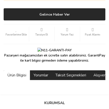
Gelince Haber Ver
Tavsiye Et
Yorum Yaz
Fiyat Alarmı
Pazaryeri mağazamızdan ek ücretle satın alabilirsiniz. GarantiPay
ile kart bilgisi girmeden ödeme yapabilirsiniz.
Ürün Bilgisi
Yorumlar
Taksit Seçenekleri
Alışveri
saolun
Bu ürüne ilk yorumu siz yapın!
Ü... D... | 20/07/2026
KURUMSAL