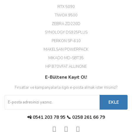
Hızlı ve güvenli.
RTX 5090
EROL ÇAKMAK | 26/12/2025
TİWOX 9500
ZEBRA ZD220D
Hızlı teslimat uygun fiyat için
SYNOLOGY DS925PLUS
tşkler.
PERKON SP-610
M... T... | 23/12/2025
MAKELSAN POWERPACK
MIKADO MD-SBT35
Deneyimini Paylaş
Diğer yorumları göster
HP B70VFAT ALLINONE
E-Bültene Kayıt Ol!
Fırsatlar ve kampanyalarla ilgili e-posta almak ister misiniz?
EKLE
📲 0541 203 78 95 📞 0258 261 66 79