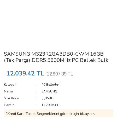
SAMSUNG M323R2GA3DB0-CWM 16GB
(Tek Parça) DDR5 5600MHz PC Bellek Bulk
12.039,42 TL
12.807,89 TL
Kategori
PC Bellekleri
Marka
SAMSUNG
Stok Kodu
g_35816
Havale
11.798,63 TL
Kredi Kartı Taksit Seçeneklerini görmek için tıklayınız.