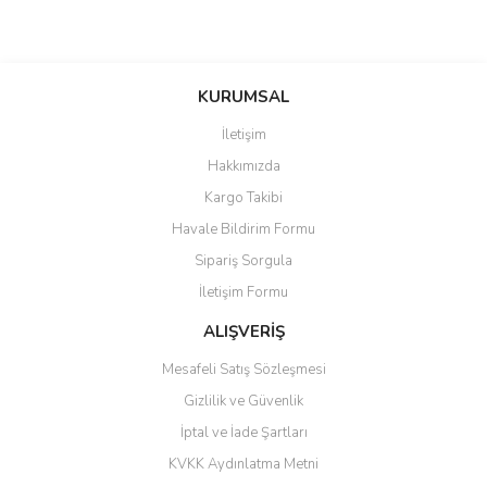
saolun
Bu ürüne ilk yorumu siz yapın!
Ü... D... | 20/07/2026
KURUMSAL
İletişim
6 adet ıp kamera aldım gayet
Yorum Yaz
Hakkımızda
güzel paketlenmiş ama yanında
hediye olarak bu alan kamera
Kargo Takibi
ile 24 izlenmektedir diye küçük
bir tabela olsa daha hoş
Havale Bildirim Formu
olurdu
Sipariş Sorgula
Barış Başaran | 04/07/2026
İletişim Formu
ALIŞVERİŞ
hızlı güvenli bir alışveriş oldu
Mesafeli Satış Sözleşmesi
Yalçın Kaya | 20/06/2026
Gizlilik ve Güvenlik
GÜVENİLİR SİTE
İptal ve İade Şartları
KVKK Aydınlatma Metni
ahmet yiğit | 29/04/2026