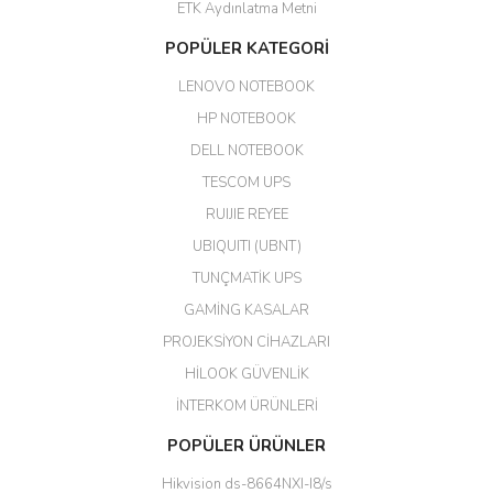
ETK Aydınlatma Metni
Aldığım ürün kapalı kutu teslim
POPÜLER KATEGORİ
edildi. Teşekkür ederim.
LENOVO NOTEBOOK
GÜRKAN KETHÜDAOĞLU |
04/04/2026
HP NOTEBOOK
DELL NOTEBOOK
Kargo çok hızlı. Ertesi gün
TESCOM UPS
teslim. Dahua intercom da
harikaymış.
RUIJIE REYEE
UBIQUITI (UBNT)
M... N... | 09/02/2026
TUNÇMATİK UPS
Her şey için teşekkür ederim çok
GAMİNG KASALAR
kaliteli bir firmasınız çok kaliteli
PROJEKSİYON CİHAZLARI
ürün satıyorsunuz
HİLOOK GÜVENLİK
Erdal Cingöz | 07/02/2026
İNTERKOM ÜRÜNLERİ
Başarılı. Bu vasıfta bir ürünü bu
POPÜLER ÜRÜNLER
kadar uygun fiyata bulabilmek
büyük şans. Güvenliticaret
Hikvision ds-8664NXI-I8/s