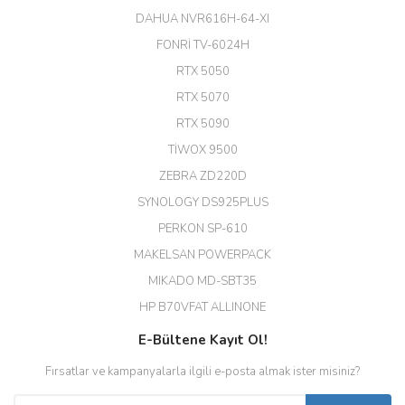
ekibine teşekkür ediyorum.
(HIKVISION DS-3E0326P-E/M(B)
DAHUA NVR616H-64-XI
24 Port Switch)
FONRİ TV-6024H
A... G... | 26/12/2025
RTX 5050
RTX 5070
Hızlı ve güvenli.
RTX 5090
EROL ÇAKMAK | 26/12/2025
TİWOX 9500
ZEBRA ZD220D
Hızlı teslimat uygun fiyat için
SYNOLOGY DS925PLUS
tşkler.
PERKON SP-610
M... T... | 23/12/2025
MAKELSAN POWERPACK
MIKADO MD-SBT35
Deneyimini Paylaş
Diğer yorumları göster
HP B70VFAT ALLINONE
E-Bültene Kayıt Ol!
Fırsatlar ve kampanyalarla ilgili e-posta almak ister misiniz?