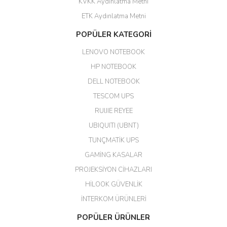
KVKK Aydınlatma Metni
ahmet yiğit | 29/04/2026
ETK Aydınlatma Metni
Aldığım ürün kapalı kutu teslim
POPÜLER KATEGORİ
edildi. Teşekkür ederim.
LENOVO NOTEBOOK
GÜRKAN KETHÜDAOĞLU |
04/04/2026
HP NOTEBOOK
DELL NOTEBOOK
Kargo çok hızlı. Ertesi gün
TESCOM UPS
teslim. Dahua intercom da
harikaymış.
RUIJIE REYEE
UBIQUITI (UBNT)
M... N... | 09/02/2026
TUNÇMATİK UPS
Her şey için teşekkür ederim çok
GAMİNG KASALAR
kaliteli bir firmasınız çok kaliteli
PROJEKSİYON CİHAZLARI
ürün satıyorsunuz
HİLOOK GÜVENLİK
Erdal Cingöz | 07/02/2026
İNTERKOM ÜRÜNLERİ
Başarılı. Bu vasıfta bir ürünü bu
POPÜLER ÜRÜNLER
kadar uygun fiyata bulabilmek