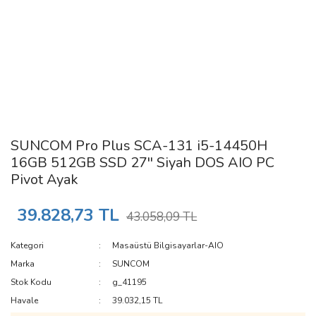
SUNCOM Pro Plus SCA-131 i5-14450H
16GB 512GB SSD 27'' Siyah DOS AIO PC
Pivot Ayak
39.828,73 TL
43.058,09 TL
Kategori
Masaüstü Bilgisayarlar-AIO
Marka
SUNCOM
Stok Kodu
g_41195
Havale
39.032,15 TL