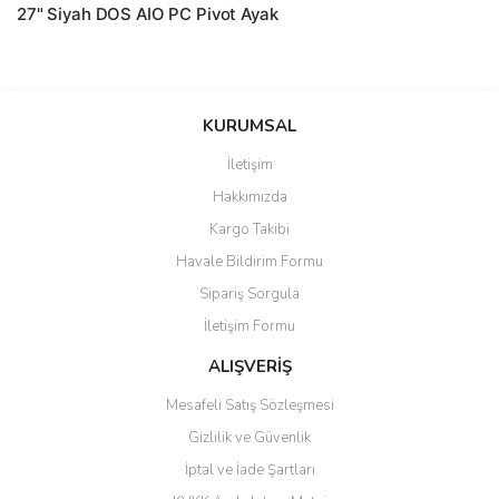
27" Siyah DOS AIO PC Pivot Ayak
saolun
Bu ürüne ilk yorumu siz yapın!
Ü... D... | 20/07/2026
KURUMSAL
İletişim
6 adet ıp kamera aldım gayet
Yorum Yaz
Hakkımızda
güzel paketlenmiş ama yanında
hediye olarak bu alan kamera
Kargo Takibi
ile 24 izlenmektedir diye küçük
bir tabela olsa daha hoş
Havale Bildirim Formu
olurdu
Sipariş Sorgula
Barış Başaran | 04/07/2026
İletişim Formu
ALIŞVERİŞ
hızlı güvenli bir alışveriş oldu
Mesafeli Satış Sözleşmesi
Yalçın Kaya | 20/06/2026
Gizlilik ve Güvenlik
GÜVENİLİR SİTE
İptal ve İade Şartları