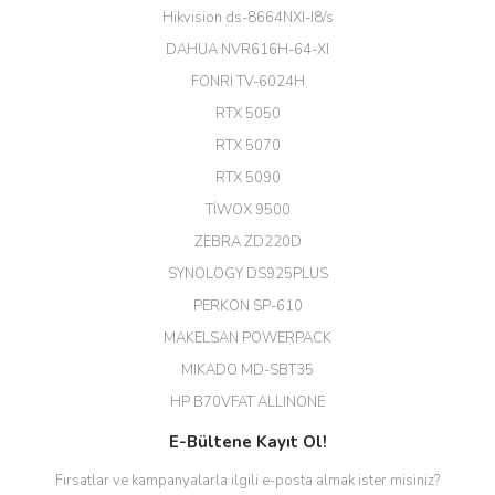
büyük şans. Güvenliticaret
Hikvision ds-8664NXI-I8/s
ekibine teşekkür ediyorum.
(HIKVISION DS-3E0326P-E/M(B)
DAHUA NVR616H-64-XI
24 Port Switch)
FONRİ TV-6024H
A... G... | 26/12/2025
RTX 5050
RTX 5070
Hızlı ve güvenli.
RTX 5090
EROL ÇAKMAK | 26/12/2025
TİWOX 9500
ZEBRA ZD220D
Hızlı teslimat uygun fiyat için
SYNOLOGY DS925PLUS
tşkler.
PERKON SP-610
M... T... | 23/12/2025
MAKELSAN POWERPACK
MIKADO MD-SBT35
Deneyimini Paylaş
Diğer yorumları göster
HP B70VFAT ALLINONE
E-Bültene Kayıt Ol!
Fırsatlar ve kampanyalarla ilgili e-posta almak ister misiniz?