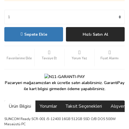
Sepete Ekle
Hızlı Satın Al
Tavsiye Et
Yorum Yaz
Fiyat Alarmı
Pazaryeri mağazamızdan ek ücretle satın alabilirsiniz. GarantiPay
ile kart bilgisi girmeden ödeme yapabilirsiniz.
Ürün Bilgisi
Yorumlar
Taksit Seçenekleri
Alışveri
SUNCOM Ready SCR-001 i5-12400 16GB 512GB SSD O/B DOS 500W
Masaüstü PC