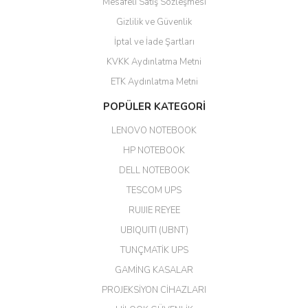
Mesafeli Satış Sözleşmesi
Yalçın Kaya | 20/06/2026
Gizlilik ve Güvenlik
GÜVENİLİR SİTE
İptal ve İade Şartları
KVKK Aydınlatma Metni
ahmet yiğit | 29/04/2026
ETK Aydınlatma Metni
Aldığım ürün kapalı kutu teslim
POPÜLER KATEGORİ
edildi. Teşekkür ederim.
LENOVO NOTEBOOK
GÜRKAN KETHÜDAOĞLU |
04/04/2026
HP NOTEBOOK
DELL NOTEBOOK
Kargo çok hızlı. Ertesi gün
TESCOM UPS
teslim. Dahua intercom da
harikaymış.
RUIJIE REYEE
UBIQUITI (UBNT)
M... N... | 09/02/2026
TUNÇMATİK UPS
Her şey için teşekkür ederim çok
GAMİNG KASALAR
kaliteli bir firmasınız çok kaliteli
PROJEKSİYON CİHAZLARI
ürün satıyorsunuz