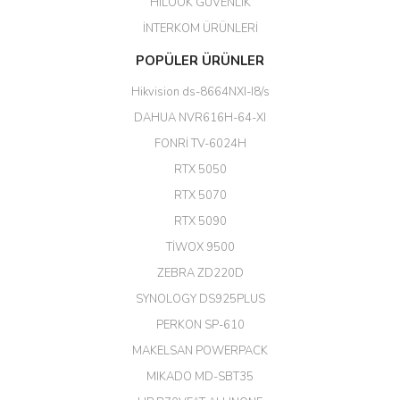
HİLOOK GÜVENLİK
Erdal Cingöz | 07/02/2026
İNTERKOM ÜRÜNLERİ
Başarılı. Bu vasıfta bir ürünü bu
POPÜLER ÜRÜNLER
kadar uygun fiyata bulabilmek
büyük şans. Güvenliticaret
Hikvision ds-8664NXI-I8/s
ekibine teşekkür ediyorum.
(HIKVISION DS-3E0326P-E/M(B)
DAHUA NVR616H-64-XI
24 Port Switch)
FONRİ TV-6024H
A... G... | 26/12/2025
RTX 5050
RTX 5070
Hızlı ve güvenli.
RTX 5090
EROL ÇAKMAK | 26/12/2025
TİWOX 9500
ZEBRA ZD220D
Hızlı teslimat uygun fiyat için
SYNOLOGY DS925PLUS
tşkler.
PERKON SP-610
M... T... | 23/12/2025
MAKELSAN POWERPACK
MIKADO MD-SBT35
Deneyimini Paylaş
Diğer yorumları göster