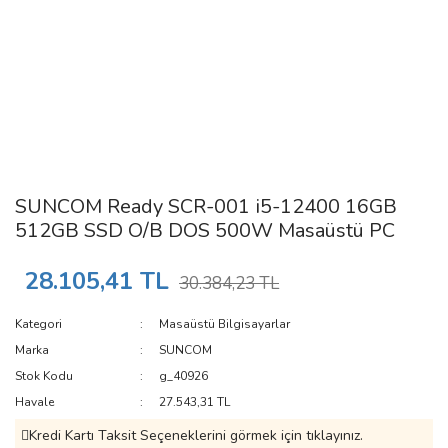
SUNCOM Ready SCR-001 i5-12400 16GB
512GB SSD O/B DOS 500W Masaüstü PC
28.105,41 TL
30.384,23 TL
Kategori
Masaüstü Bilgisayarlar
Marka
SUNCOM
Stok Kodu
g_40926
Havale
27.543,31 TL
Kredi Kartı Taksit Seçeneklerini görmek için tıklayınız.