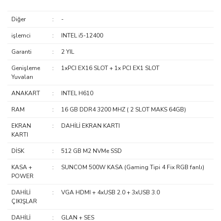
Diğer
:
-
işlemci
:
INTEL i5-12400
Garanti
:
2 YIL
Genişleme
:
1xPCI EX16 SLOT + 1x PCI EX1 SLOT
Yuvaları
ANAKART
:
INTEL H610
RAM
:
16 GB DDR4 3200 MHZ ( 2 SLOT MAKS 64GB)
EKRAN
:
DAHİLİ EKRAN KARTI
KARTI
DİSK
:
512 GB M2 NVMe SSD
KASA +
:
SUNCOM 500W KASA (Gaming Tipi 4 Fix RGB fanlı)
POWER
DAHİLİ
:
VGA HDMI + 4xUSB 2.0 + 3xUSB 3.0
ÇIKIŞLAR
DAHİLİ
:
GLAN + SES