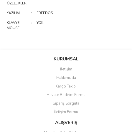
ÖZELLİKLER
YAZILIM
:
FREEDOS
KLAVYE
:
YOK
MOUSE
saolun
Bu ürüne ilk yorumu siz yapın!
Ü... D... | 20/07/2026
KURUMSAL
İletişim
6 adet ıp kamera aldım gayet
Yorum Yaz
Hakkımızda
güzel paketlenmiş ama yanında
hediye olarak bu alan kamera
Kargo Takibi
ile 24 izlenmektedir diye küçük
bir tabela olsa daha hoş
Havale Bildirim Formu
olurdu
Sipariş Sorgula
Barış Başaran | 04/07/2026
İletişim Formu
ALIŞVERİŞ
hızlı güvenli bir alışveriş oldu