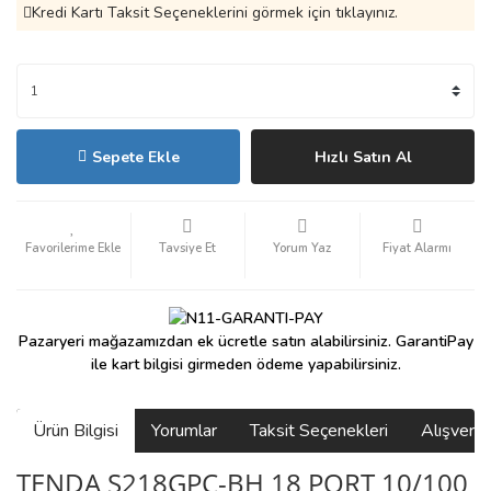
Kredi Kartı Taksit Seçeneklerini görmek için tıklayınız.
Sepete Ekle
Hızlı Satın Al
Tavsiye Et
Yorum Yaz
Fiyat Alarmı
Pazaryeri mağazamızdan ek ücretle satın alabilirsiniz. GarantiPay
ile kart bilgisi girmeden ödeme yapabilirsiniz.
Ürün Bilgisi
Yorumlar
Taksit Seçenekleri
Alışveri
TENDA S218GPC-BH 18 PORT 10/100