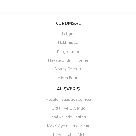
saolun
Bu ürüne ilk yorumu siz yapın!
Ü... D... | 20/07/2026
KURUMSAL
İletişim
6 adet ıp kamera aldım gayet
Yorum Yaz
Hakkımızda
güzel paketlenmiş ama yanında
hediye olarak bu alan kamera
Kargo Takibi
ile 24 izlenmektedir diye küçük
bir tabela olsa daha hoş
Havale Bildirim Formu
olurdu
Sipariş Sorgula
Barış Başaran | 04/07/2026
İletişim Formu
ALIŞVERİŞ
hızlı güvenli bir alışveriş oldu
Mesafeli Satış Sözleşmesi
Yalçın Kaya | 20/06/2026
Gizlilik ve Güvenlik
GÜVENİLİR SİTE
İptal ve İade Şartları
KVKK Aydınlatma Metni
ahmet yiğit | 29/04/2026
ETK Aydınlatma Metni