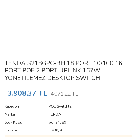
TENDA S218GPC-BH 18 PORT 10/100 16
PORT POE 2 PORT UPLINK 167W
YONETILEMEZ DESKTOP SWITCH
3.908,37 TL
4.071,22 TL
Kategori
POE Switchler
Marka
TENDA
Stok Kodu
bd_24589
Havale
3.830,20 TL