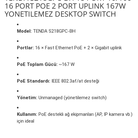
16 PORT POE 2 PORT UPLINK 167W
YONETILEMEZ DESKTOP SWITCH
Model:
TENDA S218GPC-BH
Portlar:
16 × Fast Ethernet PoE + 2 × Gigabit uplink
PoE Toplam Gücü:
~167 W
PoE Standardı:
IEEE 802.3af/at desteği
Yönetim:
Unmanaged (yönetilemez switch)
Kullanım:
PoE destekli ağ ekipmanları (AP, IP kamera vb.)
için ideal