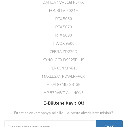
(HIKVISION DS-3E0326P-E/M(B)
DAHUA NVR616H-64-XI
24 Port Switch)
FONRİ TV-6024H
A... G... | 26/12/2025
RTX 5050
RTX 5070
Hızlı ve güvenli.
RTX 5090
EROL ÇAKMAK | 26/12/2025
TİWOX 9500
ZEBRA ZD220D
Hızlı teslimat uygun fiyat için
SYNOLOGY DS925PLUS
tşkler.
PERKON SP-610
M... T... | 23/12/2025
MAKELSAN POWERPACK
MIKADO MD-SBT35
Deneyimini Paylaş
Diğer yorumları göster
HP B70VFAT ALLINONE
E-Bültene Kayıt Ol!
Fırsatlar ve kampanyalarla ilgili e-posta almak ister misiniz?