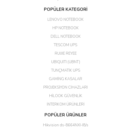
Aldığım ürün kapalı kutu teslim
POPÜLER KATEGORİ
edildi. Teşekkür ederim.
LENOVO NOTEBOOK
GÜRKAN KETHÜDAOĞLU |
04/04/2026
HP NOTEBOOK
DELL NOTEBOOK
Kargo çok hızlı. Ertesi gün
TESCOM UPS
teslim. Dahua intercom da
harikaymış.
RUIJIE REYEE
UBIQUITI (UBNT)
M... N... | 09/02/2026
TUNÇMATİK UPS
Her şey için teşekkür ederim çok
GAMİNG KASALAR
kaliteli bir firmasınız çok kaliteli
PROJEKSİYON CİHAZLARI
ürün satıyorsunuz
HİLOOK GÜVENLİK
Erdal Cingöz | 07/02/2026
İNTERKOM ÜRÜNLERİ
Başarılı. Bu vasıfta bir ürünü bu
POPÜLER ÜRÜNLER
kadar uygun fiyata bulabilmek
büyük şans. Güvenliticaret
Hikvision ds-8664NXI-I8/s
ekibine teşekkür ediyorum.