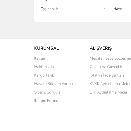
Taşınabilir
:
Hayır
saolun
Ü... D... | 20/07/2026
KURUMSAL
ALIŞVERİŞ
6 adet ıp kamera aldım gayet güzel paketlenmiş ama 
İletişim
Mesafeli Satış Sözleşme
kamera ile 24 izlenmektedir diye küçük bir tabela ols
Hakkımızda
Gizlilik ve Güvenlik
Barış Başaran | 04/07/2026
Kargo Takibi
İptal ve İade Şartları
hızlı güvenli bir alışveriş oldu
Havale Bildirim Formu
KVKK Aydınlatma Metni
Sipariş Sorgula
ETK Aydınlatma Metni
Yalçın Kaya | 20/06/2026
İletişim Formu
GÜVENİLİR SİTE
ahmet yiğit | 29/04/2026