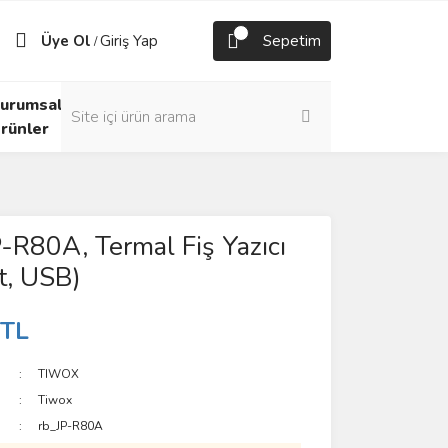
Üye Ol
Giriş Yap
Sepetim
/
urumsal
rünler
-R80A, Termal Fiş Yazıcı
t, USB)
 TL
TIWOX
Tiwox
rb_JP-R80A