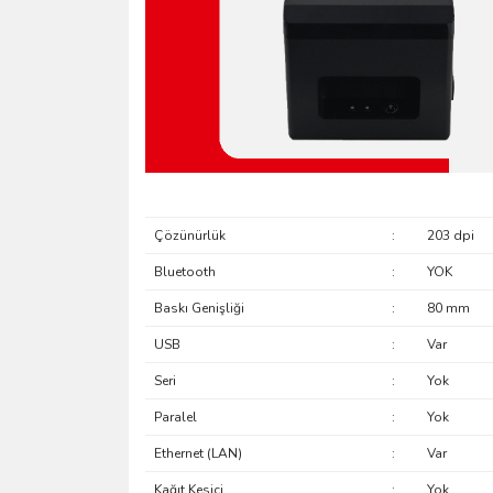
Çözünürlük
:
203 dpi
Bluetooth
:
YOK
Baskı Genişliği
:
80 mm
USB
:
Var
Seri
:
Yok
Paralel
:
Yok
Ethernet (LAN)
:
Var
Kağıt Kesici
:
Yok