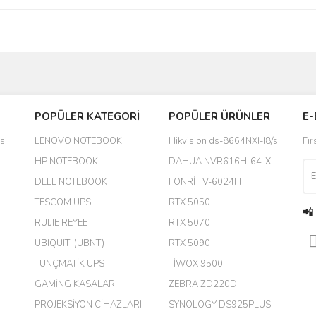
Bu ürüne ilk yorumu siz yapın!
POPÜLER KATEGORİ
POPÜLER ÜRÜNLER
E-
yanında hediye olarak bu alan
Yorum Yaz
si
LENOVO NOTEBOOK
Hikvision ds-8664NXI-I8/s
Fır
a daha hoş olurdu
HP NOTEBOOK
DAHUA NVR616H-64-XI
DELL NOTEBOOK
FONRİ TV-6024H
TESCOM UPS
RTX 5050
📲
RUIJIE REYEE
RTX 5070
UBIQUITI (UBNT)
RTX 5090
TUNÇMATİK UPS
TİWOX 9500
GAMİNG KASALAR
ZEBRA ZD220D
PROJEKSİYON CİHAZLARI
SYNOLOGY DS925PLUS