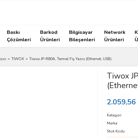
Baskı
Barkod
Bilgisayar
Network
K
Çözümleri
Ürünleri
Bileşenleri
Ürünleri
Ü
zıcı
TIWOX
Tiwox JP-R80A, Termal Fiş Yazıcı (Ethernet, USB)
Tiwox JP
(Etherne
2.059,56
Kategori
Marka
Stok Kodu