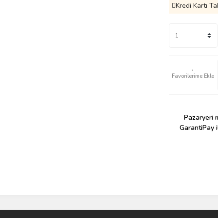
Kredi Kartı Ta
Pazaryeri m
GarantiPay i