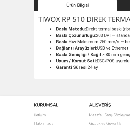
Ürün Bilgisi
TIWOX RP-510 DIREK TERMA
Baskı Metodu:
Direkt termal baskı (rib
Baskı Çözünürlüğü:
203 DPI — standar
Baskı Hızı:
Maksimum 250 mm/s — hızlı 
Bağlantı Arayüzleri:
USB ve Ethernet 
Baskı Genişliği / Kağıt:
~80 mm genişl
Uyum / Komut Seti:
ESC/POS uyumlu —
Garanti Süresi:
24 ay
saolun
Ü... D... | 20/07/2026
KURUMSAL
ALIŞVERİŞ
6 adet ıp kamera aldım gayet güzel paketlenmiş ama 
İletişim
Mesafeli Satış Sözleşme
kamera ile 24 izlenmektedir diye küçük bir tabela ols
Hakkımızda
Gizlilik ve Güvenlik
Barış Başaran | 04/07/2026