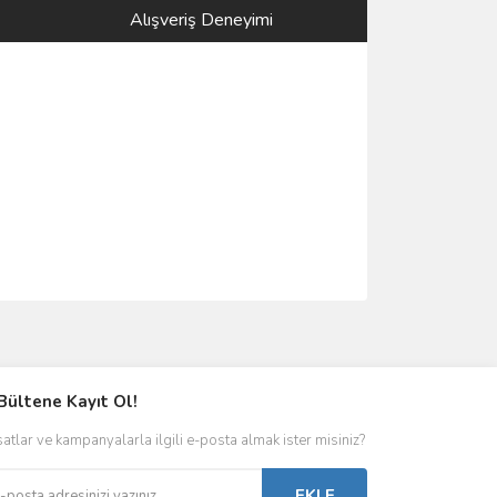
Alışveriş Deneyimi
Bültene Kayıt Ol!
satlar ve kampanyalarla ilgili e-posta almak ister misiniz?
EKLE