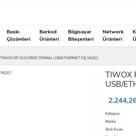
Baskı
Barkod
Bilgisayar
Network
K
Çözümleri
Ürünleri
Bileşenleri
Ürünleri
Ü
TIWOX RP-510 DIREK TERMAL USB/ETHERNET FİŞ YAZICI
TIWOX 
USB/ETH
2.244,2
Kategori
Marka
Stok Kodu