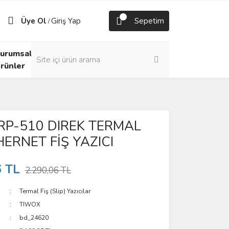
Üye Ol
Giriş Yap
Sepetim
/
urumsal
rünler
RP-510 DIREK TERMAL
ERNET FİŞ YAZICI
6 TL
2.290,06 TL
Termal Fiş (Slip) Yazıcılar
TIWOX
bd_24620