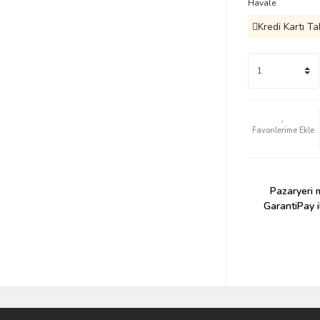
Havale
Kredi Kartı Ta
Pazaryeri m
GarantiPay i