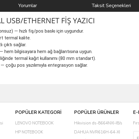
Yorumlar
Taksit Seçenekleri
L USB/ETHERNET FİŞ YAZICI
onsuz) — hızlı fiş/pos baskı için uygundur.
t termal kalite.
çıktı sağlar.
— hem bilgisayara hem ağ bağlantısına uygun.
iğinde termal kağıt kullanımı (80 mm standart).
 çoğu pos yazılımıyla entegrasyon sağlar.
Bu ürüne ilk yorumu siz yapın!
POPÜLER KATEGORİ
POPÜLER ÜRÜNLER
E-
yanında hediye olarak bu alan
Yorum Yaz
si
LENOVO NOTEBOOK
Hikvision ds-8664NXI-I8/s
Fır
a daha hoş olurdu
HP NOTEBOOK
DAHUA NVR616H-64-XI