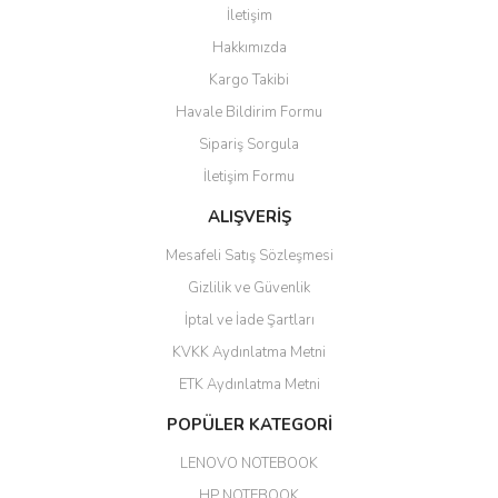
İletişim
6 adet ıp kamera aldım gayet
Yorum Yaz
Hakkımızda
güzel paketlenmiş ama yanında
hediye olarak bu alan kamera
Kargo Takibi
ile 24 izlenmektedir diye küçük
bir tabela olsa daha hoş
Havale Bildirim Formu
olurdu
Sipariş Sorgula
Barış Başaran | 04/07/2026
İletişim Formu
ALIŞVERİŞ
hızlı güvenli bir alışveriş oldu
Mesafeli Satış Sözleşmesi
Yalçın Kaya | 20/06/2026
Gizlilik ve Güvenlik
GÜVENİLİR SİTE
İptal ve İade Şartları
KVKK Aydınlatma Metni
ahmet yiğit | 29/04/2026
ETK Aydınlatma Metni
Aldığım ürün kapalı kutu teslim
POPÜLER KATEGORİ
edildi. Teşekkür ederim.
LENOVO NOTEBOOK
GÜRKAN KETHÜDAOĞLU |
04/04/2026
HP NOTEBOOK