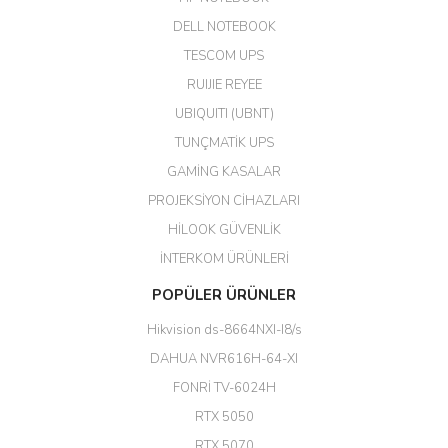
DELL NOTEBOOK
Kargo çok hızlı. Ertesi gün
TESCOM UPS
teslim. Dahua intercom da
harikaymış.
RUIJIE REYEE
UBIQUITI (UBNT)
M... N... | 09/02/2026
TUNÇMATİK UPS
Her şey için teşekkür ederim çok
GAMİNG KASALAR
kaliteli bir firmasınız çok kaliteli
PROJEKSİYON CİHAZLARI
ürün satıyorsunuz
HİLOOK GÜVENLİK
Erdal Cingöz | 07/02/2026
İNTERKOM ÜRÜNLERİ
Başarılı. Bu vasıfta bir ürünü bu
POPÜLER ÜRÜNLER
kadar uygun fiyata bulabilmek
büyük şans. Güvenliticaret
Hikvision ds-8664NXI-I8/s
ekibine teşekkür ediyorum.
(HIKVISION DS-3E0326P-E/M(B)
DAHUA NVR616H-64-XI
24 Port Switch)
FONRİ TV-6024H
A... G... | 26/12/2025
RTX 5050
RTX 5070