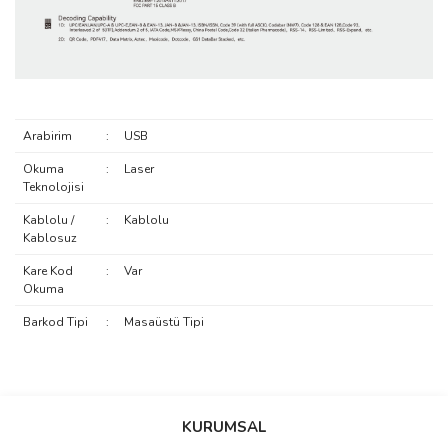
Arabirim
:
USB
Okuma
:
Laser
Teknolojisi
Kablolu /
:
Kablolu
Kablosuz
Kare Kod
:
Var
Okuma
Barkod Tipi
:
Masaüstü Tipi
saolun
Bu ürüne ilk yorumu siz yapın!
Ü... D... | 20/07/2026
KURUMSAL