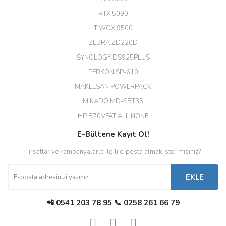
Hızlı ve güvenli.
RTX 5090
EROL ÇAKMAK | 26/12/2025
TİWOX 9500
ZEBRA ZD220D
Hızlı teslimat uygun fiyat için
SYNOLOGY DS925PLUS
tşkler.
PERKON SP-610
M... T... | 23/12/2025
MAKELSAN POWERPACK
MIKADO MD-SBT35
Deneyimini Paylaş
Diğer yorumları göster
HP B70VFAT ALLINONE
E-Bültene Kayıt Ol!
Fırsatlar ve kampanyalarla ilgili e-posta almak ister misiniz?
EKLE
📲 0541 203 78 95 📞 0258 261 66 79