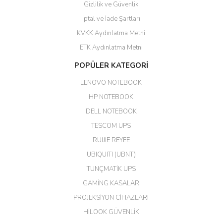
Gizlilik ve Güvenlik
GÜVENİLİR SİTE
İptal ve İade Şartları
KVKK Aydınlatma Metni
ahmet yiğit | 29/04/2026
ETK Aydınlatma Metni
Aldığım ürün kapalı kutu teslim
POPÜLER KATEGORİ
edildi. Teşekkür ederim.
LENOVO NOTEBOOK
GÜRKAN KETHÜDAOĞLU |
04/04/2026
HP NOTEBOOK
DELL NOTEBOOK
Kargo çok hızlı. Ertesi gün
TESCOM UPS
teslim. Dahua intercom da
harikaymış.
RUIJIE REYEE
UBIQUITI (UBNT)
M... N... | 09/02/2026
TUNÇMATİK UPS
Her şey için teşekkür ederim çok
GAMİNG KASALAR
kaliteli bir firmasınız çok kaliteli
PROJEKSİYON CİHAZLARI
ürün satıyorsunuz
HİLOOK GÜVENLİK
Erdal Cingöz | 07/02/2026