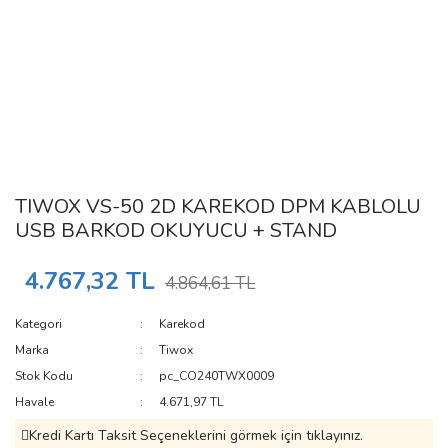
TIWOX VS-50 2D KAREKOD DPM KABLOLU
USB BARKOD OKUYUCU + STAND
4.767,32 TL
4.864,61 TL
Kategori
Karekod
Marka
Tiwox
Stok Kodu
pc_CO240TWX0009
Havale
4.671,97 TL
Kredi Kartı Taksit Seçeneklerini görmek için tıklayınız.