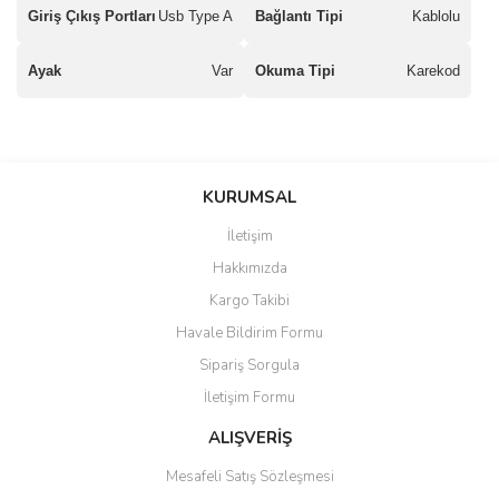
Giriş Çıkış Portları
Usb Type A
Bağlantı Tipi
Kablolu
Ayak
Var
Okuma Tipi
Karekod
saolun
Bu ürüne ilk yorumu siz yapın!
Ü... D... | 20/07/2026
KURUMSAL
İletişim
6 adet ıp kamera aldım gayet
Yorum Yaz
Hakkımızda
güzel paketlenmiş ama yanında
hediye olarak bu alan kamera
Kargo Takibi
ile 24 izlenmektedir diye küçük
bir tabela olsa daha hoş
Havale Bildirim Formu
olurdu
Sipariş Sorgula
Barış Başaran | 04/07/2026
İletişim Formu
ALIŞVERİŞ
hızlı güvenli bir alışveriş oldu
Mesafeli Satış Sözleşmesi
Yalçın Kaya | 20/06/2026