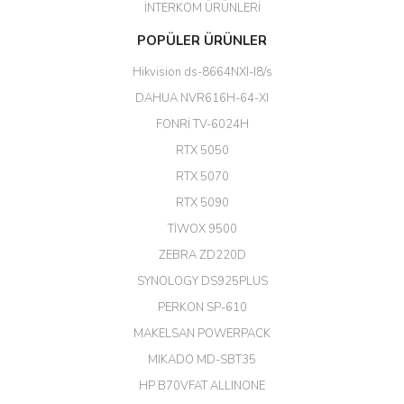
İNTERKOM ÜRÜNLERİ
Başarılı. Bu vasıfta bir ürünü bu
POPÜLER ÜRÜNLER
kadar uygun fiyata bulabilmek
büyük şans. Güvenliticaret
Hikvision ds-8664NXI-I8/s
ekibine teşekkür ediyorum.
(HIKVISION DS-3E0326P-E/M(B)
DAHUA NVR616H-64-XI
24 Port Switch)
FONRİ TV-6024H
A... G... | 26/12/2025
RTX 5050
RTX 5070
Hızlı ve güvenli.
RTX 5090
EROL ÇAKMAK | 26/12/2025
TİWOX 9500
ZEBRA ZD220D
Hızlı teslimat uygun fiyat için
SYNOLOGY DS925PLUS
tşkler.
PERKON SP-610
M... T... | 23/12/2025
MAKELSAN POWERPACK
MIKADO MD-SBT35
Deneyimini Paylaş
Diğer yorumları göster
HP B70VFAT ALLINONE