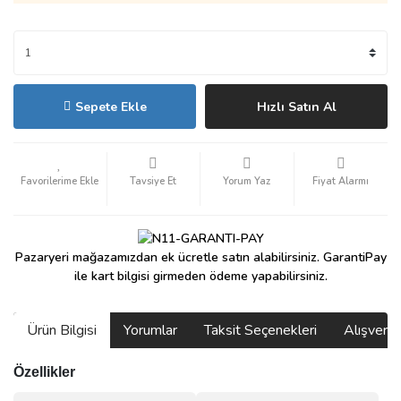
Sepete Ekle
Hızlı Satın Al
Tavsiye Et
Yorum Yaz
Fiyat Alarmı
Pazaryeri mağazamızdan ek ücretle satın alabilirsiniz. GarantiPay
ile kart bilgisi girmeden ödeme yapabilirsiniz.
Ürün Bilgisi
Yorumlar
Taksit Seçenekleri
Alışveri
Özellikler