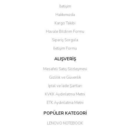
İletişim
6 adet ıp kamera aldım gayet
Yorum Yaz
Hakkımızda
güzel paketlenmiş ama yanında
hediye olarak bu alan kamera
Kargo Takibi
ile 24 izlenmektedir diye küçük
bir tabela olsa daha hoş
Havale Bildirim Formu
olurdu
Sipariş Sorgula
Barış Başaran | 04/07/2026
İletişim Formu
ALIŞVERİŞ
hızlı güvenli bir alışveriş oldu
Mesafeli Satış Sözleşmesi
Yalçın Kaya | 20/06/2026
Gizlilik ve Güvenlik
GÜVENİLİR SİTE
İptal ve İade Şartları
KVKK Aydınlatma Metni
ahmet yiğit | 29/04/2026
ETK Aydınlatma Metni
Aldığım ürün kapalı kutu teslim
POPÜLER KATEGORİ
edildi. Teşekkür ederim.
LENOVO NOTEBOOK
GÜRKAN KETHÜDAOĞLU |