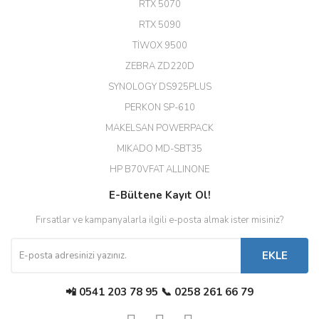
RTX 5070
Hızlı ve güvenli.
RTX 5090
EROL ÇAKMAK | 26/12/2025
TİWOX 9500
ZEBRA ZD220D
Hızlı teslimat uygun fiyat için
SYNOLOGY DS925PLUS
tşkler.
PERKON SP-610
M... T... | 23/12/2025
MAKELSAN POWERPACK
MIKADO MD-SBT35
Deneyimini Paylaş
Diğer yorumları göster
HP B70VFAT ALLINONE
E-Bültene Kayıt Ol!
Fırsatlar ve kampanyalarla ilgili e-posta almak ister misiniz?
EKLE
📲 0541 203 78 95 📞 0258 261 66 79