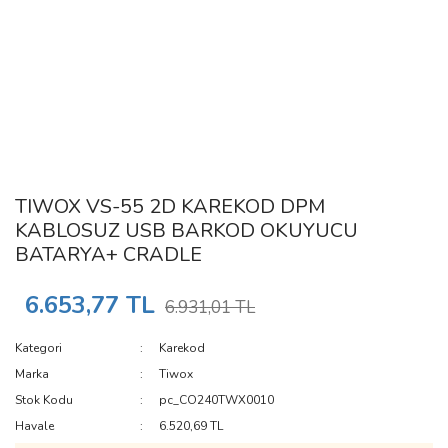
TIWOX VS-55 2D KAREKOD DPM
KABLOSUZ USB BARKOD OKUYUCU
BATARYA+ CRADLE
6.653,77 TL
6.931,01 TL
Kategori
Karekod
Marka
Tiwox
Stok Kodu
pc_CO240TWX0010
Havale
6.520,69 TL