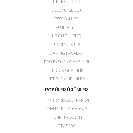
04/04/2026
HP NOTEBOOK
DELL NOTEBOOK
Kargo çok hızlı. Ertesi gün
TESCOM UPS
teslim. Dahua intercom da
harikaymış.
RUIJIE REYEE
UBIQUITI (UBNT)
M... N... | 09/02/2026
TUNÇMATİK UPS
Her şey için teşekkür ederim çok
GAMİNG KASALAR
kaliteli bir firmasınız çok kaliteli
PROJEKSİYON CİHAZLARI
ürün satıyorsunuz
HİLOOK GÜVENLİK
Erdal Cingöz | 07/02/2026
İNTERKOM ÜRÜNLERİ
Başarılı. Bu vasıfta bir ürünü bu
POPÜLER ÜRÜNLER
kadar uygun fiyata bulabilmek
büyük şans. Güvenliticaret
Hikvision ds-8664NXI-I8/s
ekibine teşekkür ediyorum.
(HIKVISION DS-3E0326P-E/M(B)
DAHUA NVR616H-64-XI
24 Port Switch)
FONRİ TV-6024H
A... G... | 26/12/2025
RTX 5050